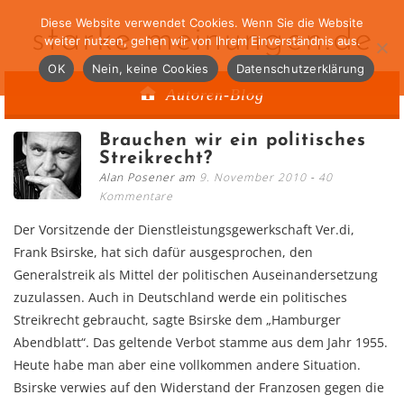
Diese Website verwendet Cookies. Wenn Sie die Website
starke-meinungen.de
weiter nutzen, gehen wir von Ihrem Einverständnis aus.
OK
Nein, keine Cookies
Datenschutzerklärung
Autoren-Blog
Brauchen wir ein politisches
Streikrecht?
Alan Posener am
9. November 2010
40
Kommentare
Der Vorsitzende der Dienstleistungsgewerkschaft Ver.di,
Frank Bsirske, hat sich dafür ausgesprochen, den
Generalstreik als Mittel der politischen Auseinandersetzung
zuzulassen. Auch in Deutschland werde ein politisches
Streikrecht gebraucht, sagte Bsirske dem „Hamburger
Abendblatt“. Das geltende Verbot stamme aus dem Jahr 1955.
Heute habe man aber eine vollkommen andere Situation.
Bsirske verwies auf den Widerstand der Franzosen gegen die