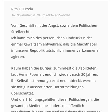
Rita E. Groda
18. November 2010 um 00:16
Antworten
Vom Geschäft mit der Angst, sowie dem Politischen
Streikrecht:
Ich kann mich des persönlichen Eindrucks nicht
einmal gewaltsam entwehren, daß die Machthaber
in unserer Republik tatsächlich immer verkommener
agieren.
Kaum haben die Bürger, zumindest die gebildeten,
laut Herrn Posener, endlich wieder, nach 20 Jahren,
ihr Selbstbestimmungsrecht neuentdeckt, werden
sie mit gut aussortierten Horrormeldungen
überschüttet.
Und die Erfüllungsgehilfen dieser Politschergen, die
gesamten Medien, besonders die öffentlich
rechtlichen, blasen kommod und devot die Posaunen