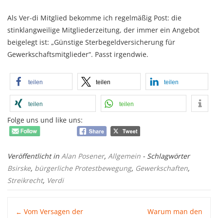
Als Ver-di Mitglied bekomme ich regelmäßig Post: die
stinklangweilige Mitgliederzeitung, der immer ein Angebot
beigelegt ist: „Günstige Sterbegeldversicherung für
Gewerkschaftsmitglieder“. Passt irgendwie.
teilen
teilen
teilen
teilen
teilen
Folge uns und like uns:
Veröffentlicht in
Alan Posener
,
Allgemein
- Schlagwörter
Bsirske
,
bürgerliche Protestbewegung
,
Gewerkschaften
,
Streikrecht
,
Verdi
Post
Vom Versagen der
Warum man den
←