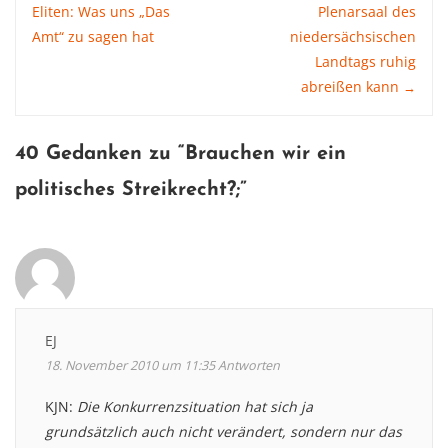
Eliten: Was uns „Das
Plenarsaal des
Amt“ zu sagen hat
niedersächsischen
navigation
Landtags ruhig
abreißen kann
→
40 Gedanken zu “
Brauchen wir ein
politisches Streikrecht?
;”
EJ
18. November 2010 um 11:35
Antworten
KJN:
Die Konkurrenzsituation hat sich ja
grundsätzlich auch nicht verändert, sondern nur das