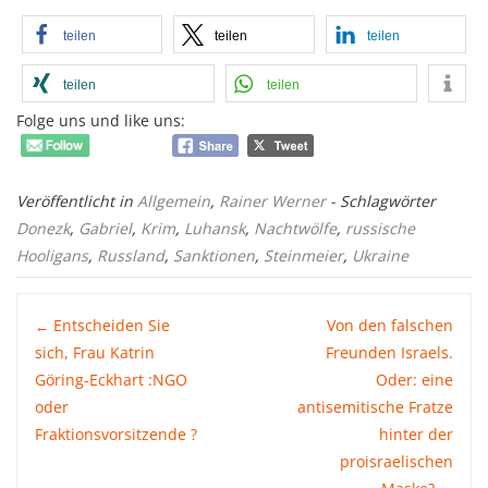
teilen
teilen
teilen
teilen
teilen
Folge uns und like uns:
Veröffentlicht in
Allgemein
,
Rainer Werner
- Schlagwörter
Donezk
,
Gabriel
,
Krim
,
Luhansk
,
Nachtwölfe
,
russische
Hooligans
,
Russland
,
Sanktionen
,
Steinmeier
,
Ukraine
Post
Entscheiden Sie
Von den falschen
←
sich, Frau Katrin
Freunden Israels.
Göring-Eckhart :NGO
Oder: eine
navigation
oder
antisemitische Fratze
Fraktionsvorsitzende ?
hinter der
proisraelischen