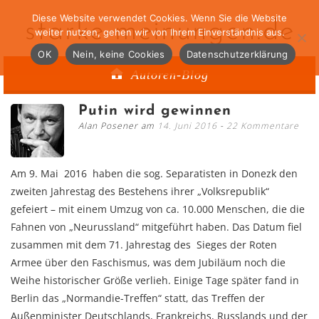
Diese Website verwendet Cookies. Wenn Sie die Website
starke-meinungen.de
weiter nutzen, gehen wir von Ihrem Einverständnis aus.
OK
Nein, keine Cookies
Datenschutzerklärung
Autoren-Blog
Putin wird gewinnen
Alan Posener am
14. Juni 2016
22 Kommentare
Am 9. Mai 2016 haben die sog. Separatisten in Donezk den
zweiten Jahrestag des Bestehens ihrer „Volksrepublik“
gefeiert – mit einem Umzug von ca. 10.000 Menschen, die die
Fahnen von „Neurussland“ mitgeführt haben. Das Datum fiel
zusammen mit dem 71. Jahrestag des Sieges der Roten
Armee über den Faschismus, was dem Jubiläum noch die
Weihe historischer Größe verlieh. Einige Tage später fand in
Berlin das „Normandie-Treffen“ statt, das Treffen der
Außenminister Deutschlands, Frankreichs, Russlands und der