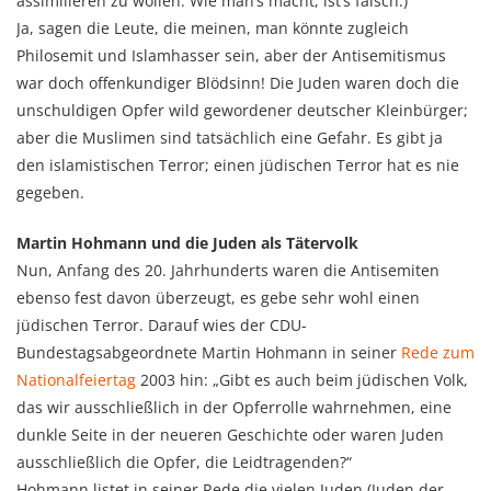
assimilieren zu wollen. Wie man’s macht, ist’s falsch.)
Ja, sagen die Leute, die meinen, man könnte zugleich
Philosemit und Islamhasser sein, aber der Antisemitismus
war doch offenkundiger Blödsinn! Die Juden waren doch die
unschuldigen Opfer wild gewordener deutscher Kleinbürger;
aber die Muslimen sind tatsächlich eine Gefahr. Es gibt ja
den islamistischen Terror; einen jüdischen Terror hat es nie
gegeben.
Martin Hohmann und die Juden als Tätervolk
Nun, Anfang des 20. Jahrhunderts waren die Antisemiten
ebenso fest davon überzeugt, es gebe sehr wohl einen
jüdischen Terror. Darauf wies der CDU-
Bundestagsabgeordnete Martin Hohmann in seiner
Rede zum
Nationalfeiertag
2003 hin: „Gibt es auch beim jüdischen Volk,
das wir ausschließlich in der Opferrolle wahrnehmen, eine
dunkle Seite in der neueren Geschichte oder waren Juden
ausschließlich die Opfer, die Leidtragenden?“
Hohmann listet in seiner Rede die vielen Juden (Juden der