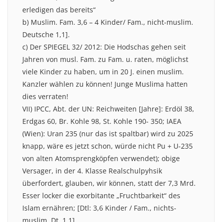
erledigen das bereits“
b) Muslim. Fam. 3,6 – 4 Kinder/ Fam., nicht-muslim.
Deutsche 1,1].
c) Der SPIEGEL 32/ 2012: Die Hodschas gehen seit
Jahren von musl. Fam. zu Fam. u. raten, möglichst
viele Kinder zu haben, um in 20 J. einen muslim.
Kanzler wählen zu können! Junge Muslima hatten
dies verraten!
VII) IPCC, Abt. der UN: Reichweiten [Jahre]: Erdöl 38,
Erdgas 60, Br. Kohle 98, St. Kohle 190- 350; IAEA
(Wien): Uran 235 (nur das ist spaltbar) wird zu 2025
knapp, wäre es jetzt schon, würde nicht Pu + U-235
von alten Atomsprengköpfen verwendet); obige
Versager, in der 4. Klasse Realschulpyhsik
überfordert, glauben, wir können, statt der 7,3 Mrd.
Esser locker die exorbitante „Fruchtbarkeit“ des
Islam ernähren; [Dtl: 3,6 Kinder / Fam., nichts-
muslim. Dt. 1,1].