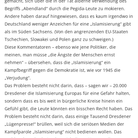
gemacht, sich über die in der Tat alberne Verwendung des
Begriffs „Abendland“ durch die Pegida-Leute zu mokieren.
Andere haben darauf hingewiesen, dass es kaum irgendwo in
Deutschland weniger Anzeichen für eine „Islamisierung“ gibt
als im Süden Sachsens. (Von den angrenzenden EU-Staaten
Tschechien, Slowakei und Polen ganz zu schweigen.)
Diese Kommentatoren – ebenso wie jene Politiker, die
meinen, man müsse „die Ängste der Menschen ernst
nehmen“ – übersehen, dass die „Islamisierung“ ein
Kampfbegriff gegen die Demokratie ist, wie vor 1945 die
„Verjudung“.
Das Problem besteht nicht darin, dass – sagen wir – 20.000
Dresdener die Islamisierung Europas für eine Gefahr halten,
sondern dass es bis weit in bürgerliche Kreise hinein ein
Gefühl gibt, die Leute könnten ein bisschen Recht haben. Das
Problem besteht nicht darin, dass einige Tausend Dresdener
„Lügenpresse!“ brüllen, weil sich die seriösen Medien der
Kampfparole „Islamisierung“ nicht bedienen wollen. Das