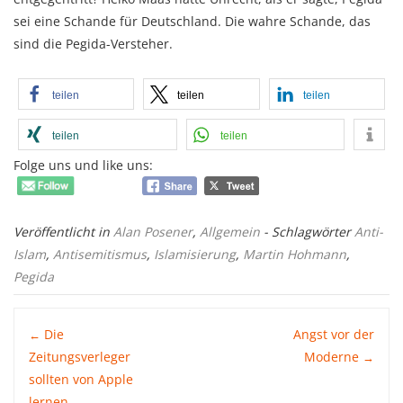
sei eine Schande für Deutschland. Die wahre Schande, das
sind die Pegida-Versteher.
teilen
teilen
teilen
teilen
teilen
Folge uns und like uns:
Veröffentlicht in
Alan Posener
,
Allgemein
- Schlagwörter
Anti-
Islam
,
Antisemitismus
,
Islamisierung
,
Martin Hohmann
,
Pegida
Post
Die
Angst vor der
←
Zeitungsverleger
Moderne
→
sollten von Apple
navigation
lernen