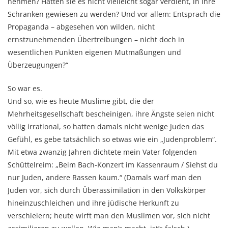
nehmen? Hatten sie es nicht vielleicht sogar verdient, in ihre
Schranken gewiesen zu werden? Und vor allem: Entsprach die
Propaganda – abgesehen von wilden, nicht
ernstzunehmenden Übertreibungen – nicht doch in
wesentlichen Punkten eigenen Mutmaßungen und
Überzeugungen?“
So war es.
Und so, wie es heute Muslime gibt, die der
Mehrheitsgesellschaft bescheinigen, ihre Ängste seien nicht
völlig irrational, so hatten damals nicht wenige Juden das
Gefühl, es gebe tatsächlich so etwas wie ein „Judenproblem“.
Mit etwa zwanzig Jahren dichtete mein Vater folgenden
Schüttelreim: „Beim Bach-Konzert im Kassenraum / Siehst du
nur Juden, andere Rassen kaum.“ (Damals warf man den
Juden vor, sich durch Überassimilation in den Volkskörper
hineinzuschleichen und ihre jüdische Herkunft zu
verschleiern; heute wirft man den Muslimen vor, sich nicht