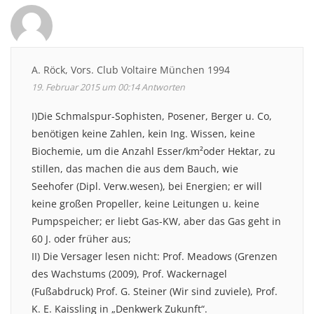
A. Röck, Vors. Club Voltaire München 1994
19. Februar 2015 um 00:14
Antworten
I)Die Schmalspur-Sophisten, Posener, Berger u. Co,
benötigen keine Zahlen, kein Ing. Wissen, keine
Biochemie, um die Anzahl Esser/km²oder Hektar, zu
stillen, das machen die aus dem Bauch, wie
Seehofer (Dipl. Verw.wesen), bei Energien; er will
keine großen Propeller, keine Leitungen u. keine
Pumpspeicher; er liebt Gas-KW, aber das Gas geht in
60 J. oder früher aus;
II) Die Versager lesen nicht: Prof. Meadows (Grenzen
des Wachstums (2009), Prof. Wackernagel
(Fußabdruck) Prof. G. Steiner (Wir sind zuviele), Prof.
K. E. Kaissling in „Denkwerk Zukunft“.