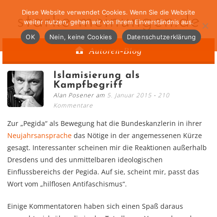
Diese Website verwendet Cookies. Wenn Sie die Website
starke-meinungen.de
weiter nutzen, gehen wir von Ihrem Einverständnis aus.
OK
Nein, keine Cookies
Datenschutzerklärung
Autoren-Blog
Islamisierung als
Kampfbegriff
Alan Posener am
5. Januar 2015
210
Kommentare
Zur „Pegida“ als Bewegung hat die Bundeskanzlerin in ihrer
Neujahrsansprache
das Nötige in der angemessenen Kürze
gesagt. Interessanter scheinen mir die Reaktionen außerhalb
Dresdens und des unmittelbaren ideologischen
Einflussbereichs der Pegida. Auf sie, scheint mir, passt das
Wort vom „hilflosen Antifaschismus“.
Einige Kommentatoren haben sich einen Spaß daraus