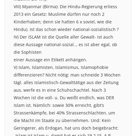
VIII) Myanmar (Birma): Die Hindu-Regierung erliess
2013 ein Gesetz: Muslime dürfen nur noch 2
Kinderhaben; denn sie hatten 6 x soviel, wie die
Hindu). Ist das schon wieder national-sozialistisch ?
IV) Der ISLAM ist die Quelle aller Gewalt- ist auch
diese Aussage national-sozial.., es ist aber egal, ob
die Sophisten
einer Aussage ein Etikett anhängen.
V) Islam, Islamisten, Islamismus, Islamophobie
differenzieren? Nicht nötig: man schneide 3 Wochen
tägl. alles Islamistisch-Gewalttätige aus der Zeitung
aus, werfe es in eine Schuhschachtel. Nach 3
Wochen ist die voll- u. Du weißt endlich, was DER
Islam ist. Nämlich: sowie 30% erreicht, gibt’s
Strassenkämpfe, bei 40% Strassenschlachten, um
die Macht im Staate zu übernehmen. Und: Kein
Geringerer, als Erdogan, hat uns doch beigebracht:
„Islam ist Islam u. damit hat es sich.19.2.15, A.R.