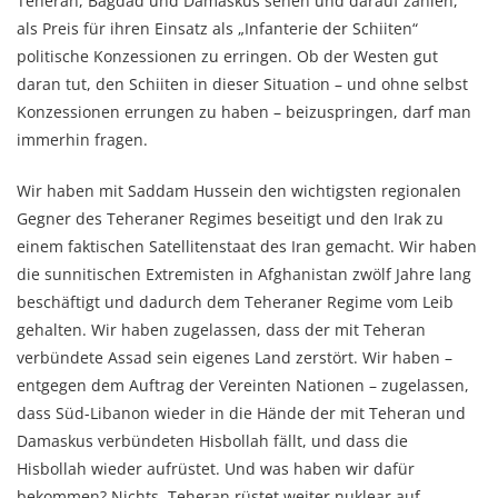
Teheran, Bagdad und Damaskus sehen und darauf zählen,
als Preis für ihren Einsatz als „Infanterie der Schiiten“
politische Konzessionen zu erringen. Ob der Westen gut
daran tut, den Schiiten in dieser Situation – und ohne selbst
Konzessionen errungen zu haben – beizuspringen, darf man
immerhin fragen.
Wir haben mit Saddam Hussein den wichtigsten regionalen
Gegner des Teheraner Regimes beseitigt und den Irak zu
einem faktischen Satellitenstaat des Iran gemacht. Wir haben
die sunnitischen Extremisten in Afghanistan zwölf Jahre lang
beschäftigt und dadurch dem Teheraner Regime vom Leib
gehalten. Wir haben zugelassen, dass der mit Teheran
verbündete Assad sein eigenes Land zerstört. Wir haben –
entgegen dem Auftrag der Vereinten Nationen – zugelassen,
dass Süd-Libanon wieder in die Hände der mit Teheran und
Damaskus verbündeten Hisbollah fällt, und dass die
Hisbollah wieder aufrüstet. Und was haben wir dafür
bekommen? Nichts. Teheran rüstet weiter nuklear auf,