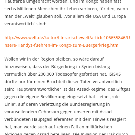
Hautfarbe umgebracht worden, und im Kongo haben fast
sechs Millionen Menschen ihr Leben verloren, für den, wenn
man der „Welt“ glauben soll, „vor allem die USA und Europa
verantwortlich“ sind:
http://www.welt.de/kultur/literarischewelt/article106655846/U
nsere-Handys-fuehren-im-Kongo-zum-Buergerkrieg.html
Wollen wir in der Region bleiben, so wäre darauf
hinzuweisen, dass der Bürgerkrieg in Syrien bislang
vermutlich über 200.000 Todesopfer gefordert hat. ISIS/IS
dürfte nur für einen Bruchteil dieser Toten verantwortlich
sein; Hauptverantwortlicher ist das Assad-Regime, das Giftgas
gegen die eigene Bevölkerung eingesetzt hat – eine „rote
Linie“, auf deren Verletzung die Bundesregierung in
vorauseilendem Gehorsam gegen unseren mit Assad
verbündeten Hauptgaslieferanten mit dem Hinweis reagiert
hat, man werde such auf keinen Fall an militärischen
Aktionen gegen Assad beteiligen. Die Invasion des Irak durch