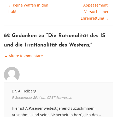
Post
Keine Waffen in den
Appeasement:
←
Irak!
Versuch einer
Ehrenrettung
→
navigation
62 Gedanken zu “
Die Rationalität des IS
und die Irrationalität des Westens
;”
← Ältere Kommentare
Comment
navigation
Dr. A. Holberg
5. September 2014 um 07:37
Antworten
Hier ist A.Posener weitestgehend zuzustimmen.
Ausnahme sind seine Sicherheiten bezüglich des –