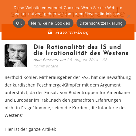
Diese Website verwendet Cookies. Wenn Sie die Website
starke-meinungen.de
weiter nutzen, gehen wir von Ihrem Einverständnis aus.
OK
Nein, keine Cookies
Datenschutzerklärung
Autoren-Blog
Die Rationalität des IS und
die Irrationalität des Westens
Alan Posener am
26. August 2014
62
Kommentare
Berthold Kohler, Mitherausgeber der FAZ, hat die Bewaffnung
der kurdischen Peschmerga-Kämpfer mit dem Argument
unterstützt, da der Einsatz von Bodentruppen für Amerikaner
und Europäer im Irak „nach den gemachten Erfahrungen
nicht in Frage“ komme, seien die Kurden „die Infanterie des
Westens“.
Hier ist der ganze Artikel: