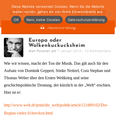
Diese Website verwendet Cookies. Wenn Sie die Website
starke-meinungen.de
weiter nutzen, gehen wir von Ihrem Einverständnis aus.
OK
Nein, keine Cookies
Datenschutzerklärung
Autoren-Blog
Europa oder
Wolkenkuckucksheim
Alan Posener am
7. Januar 2014
73 Kommentare
Wie wir wissen, macht der Ton die Musik. Das gilt auch für den
Aufsatz von Dominik Geppert, Sönke Neitzel, Cora Stephan und
Thomas Weber über den Ersten Weltkrieg und seine
geschichtspolitische Deutung, der kürzlich in der „Welt“ erschien.
Hier ist er:
http://www.welt.de/print/die_welt/politik/article123489102/Der-
Beginn-vieler-Schrecken.html