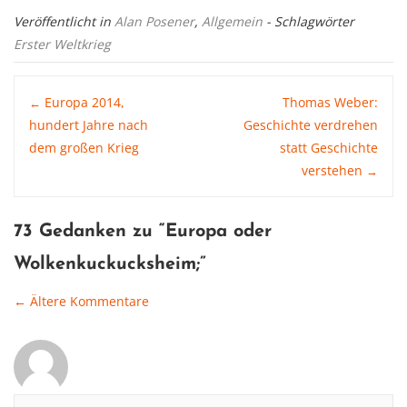
Veröffentlicht in
Alan Posener
,
Allgemein
- Schlagwörter
Erster Weltkrieg
Post
Europa 2014,
Thomas Weber:
←
hundert Jahre nach
Geschichte verdrehen
dem großen Krieg
statt Geschichte
navigation
verstehen
→
73 Gedanken zu “
Europa oder
Wolkenkuckucksheim
;”
← Ältere Kommentare
Comment
navigation