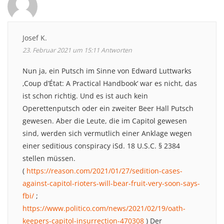
Josef K.
23. Februar 2021 um 15:11
Antworten
Nun ja, ein Putsch im Sinne von Edward Luttwarks
‚Coup d’État: A Practical Handbook‘ war es nicht, das
ist schon richtig. Und es ist auch kein
Operettenputsch oder ein zweiter Beer Hall Putsch
gewesen. Aber die Leute, die im Capitol gewesen
sind, werden sich vermutlich einer Anklage wegen
einer seditious conspiracy iSd. 18 U.S.C. § 2384
stellen müssen.
(
https://reason.com/2021/01/27/sedition-cases-
against-capitol-rioters-will-bear-fruit-very-soon-says-
fbi/
;
https://www.politico.com/news/2021/02/19/oath-
keepers-capitol-insurrection-470308
) Der