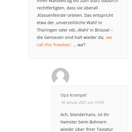
ihren Wahlbetrug bis zum Sturz dadurch
rechtfertigten, dass sie überall
‚Klassenfeinde‘ orteten. Das entspricht
etwa der ‚unverzeihliche Wahl‘ in
Thüringen oder vdL-‚Wahl‘ in Brüssel –
die Genossen sind halt wieder da;
‚we
call this freedom.‘
… wa‘?
Opa Krempel
18. Januar 2021 um 14:03
Ach, blonderhans, ist Ihr
Hamster beim Bohnern
wieder über Ihrer Tastatur