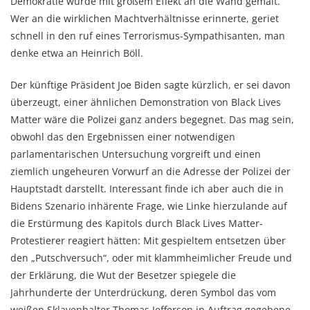
Demokratie wurde mit großem Effekt an die Wand gemalt.
Wer an die wirklichen Machtverhältnisse erinnerte, geriet
schnell in den ruf eines Terrorismus-Sympathisanten, man
denke etwa an Heinrich Böll.
Der künftige Präsident Joe Biden sagte kürzlich, er sei davon
überzeugt, einer ähnlichen Demonstration von Black Lives
Matter wäre die Polizei ganz anders begegnet. Das mag sein,
obwohl das den Ergebnissen einer notwendigen
parlamentarischen Untersuchung vorgreift und einen
ziemlich ungeheuren Vorwurf an die Adresse der Polizei der
Hauptstadt darstellt. Interessant finde ich aber auch die in
Bidens Szenario inhärente Frage, wie Linke hierzulande auf
die Erstürmung des Kapitols durch Black Lives Matter-
Protestierer reagiert hätten: Mit gespieltem entsetzen über
den „Putschversuch“, oder mit klammheimlicher Freude und
der Erklärung, die Wut der Besetzer spiegele die
Jahrhunderte der Unterdrückung, deren Symbol das vom
weißen Sklavenhalter Thomas Jefferson in Auftrag gegebene