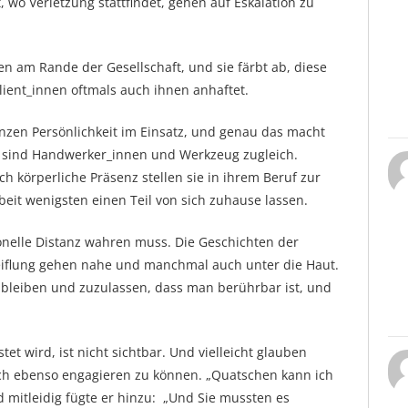
, wo Verletzung stattfindet, gehen auf Eskalation zu
en am Rande der Gesellschaft, und sie färbt ab, diese
lient_innen oftmals auch ihnen anhaftet.
anzen Persönlichkeit im Einsatz, und genau das macht
Sie sind Handwerker_innen und Werkzeug zugleich.
 körperliche Präsenz stellen sie in ihrem Beruf zur
eit wenigsten einen Teil von sich zuhause lassen.
ionelle Distanz wahren muss. Die Geschichten der
weiflung gehen nahe und manchmal auch unter die Haut.
bleiben und zuzulassen, dass man berührbar ist, und
stet wird, ist nicht sichtbar. Und vielleicht glauben
ich ebenso engagieren zu können. „Quatschen kann ich
nd mitleidig fügte er hinzu: „Und Sie mussten es