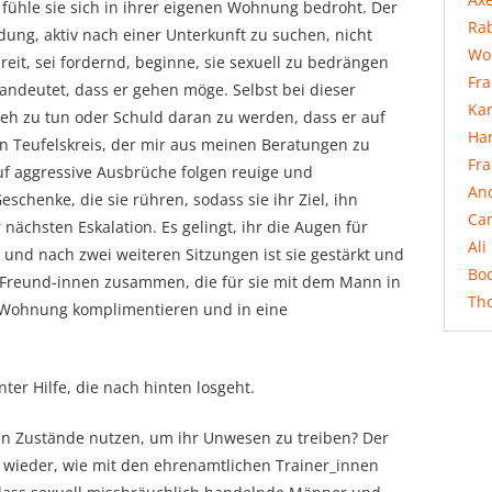
fühle sie sich in ihrer eigenen Wohnung bedroht. Der
Rab
ung, aktiv nach einer Unterkunft zu suchen, nicht
Wo
reit, sei fordernd, beginne, sie sexuell zu bedrängen
Fr
andeutet, dass er gehen möge. Selbst bei dieser
Ka
eh zu tun oder Schuld daran zu werden, dass er auf
Ha
en Teufelskreis, der mir aus meinen Beratungen zu
Fr
 auf aggressive Ausbrüche folgen reuige und
An
chenke, die sie rühren, sodass sie ihr Ziel, ihn
Ca
 nächsten Eskalation. Es gelingt, ihr die Augen für
Ali
, und nach zwei weiteren Sitzungen ist sie gestärkt und
Bo
e Freund-innen zusammen, die für sie mit dem Mann in
Th
r Wohnung komplimentieren und in eine
nter Hilfe, die nach hinten losgeht.
en Zustände nutzen, um ihr Unwesen zu treiben? Der
 wieder, wie mit den ehrenamtlichen Trainer_innen