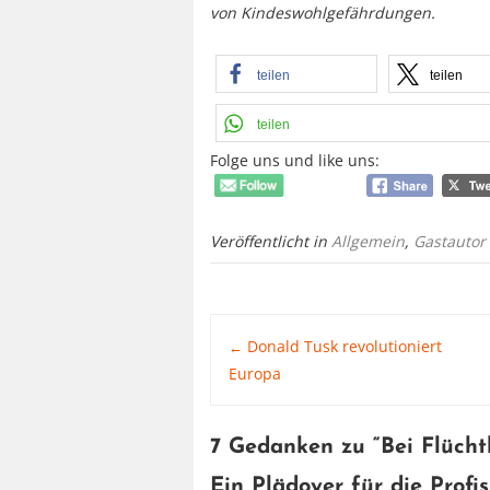
von Kindeswohlgefährdungen.
teilen
teilen
teilen
Folge uns und like uns:
Veröffentlicht in
Allgemein
,
Gastautor
Post
Donald Tusk revolutioniert
←
Europa
navigation
7 Gedanken zu “
Bei Flücht
Ein Plädoyer für die Profis