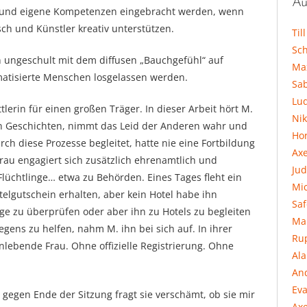
Au
 und eigene Kompetenzen eingebracht werden, wenn
isch und Künstler kreativ unterstützen.
Til
Sc
 ungeschult mit dem diffusen „Bauchgefühl“ auf
Ma
matisierte Menschen losgelassen werden.
Sa
Lu
ttlerin für einen großen Träger. In dieser Arbeit hört M.
Ni
en Geschichten, nimmt das Leid der Anderen wahr und
Hor
rch diese Prozesse begleitet, hatte nie eine Fortbildung
Ax
rau engagiert sich zusätzlich ehrenamtlich und
Jud
Flüchtlinge… etwa zu Behörden. Eines Tages fleht ein
Mi
elgutschein erhalten, aber kein Hotel habe ihn
Sa
e zu überprüfen oder aber ihn zu Hotels zu begleiten
Ma
gens zu helfen, nahm M. ihn bei sich auf. In ihrer
Ru
nlebende Frau. Ohne offizielle Registrierung. Ohne
Al
An
Eva
 gegen Ende der Sitzung fragt sie verschämt, ob sie mir
Axe