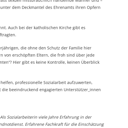
ass sexuell missbräuchlich handelnde Männer und –
ch unter dem Deckmantel des Ehrenamts ihren Opfern
nt. Auch bei der katholischen Kirche gibt es
ftragten.
rjährigen, die ohne den Schutz der Familie hier
 von erschöpften Eltern, die froh sind über jede
ten“? Hier gibt es keine Kontrolle, keinen Überblick
helfen, professionelle Sozialarbeit aufzuwerten,
t die beeindruckend engagierten Unterstützer_innen
Als Sozialarbeiterin viele Jahre Erfahrung in der
ndnotdienst. Erfahrene Fachkraft für die Einschätzung