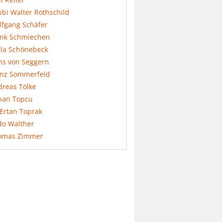
bi Walter Rothschild
lfgang Schäfer
ank Schmiechen
rla Schönebeck
ns von Seggern
anz Sommerfeld
dreas Tölke
nan Topcu
 Ertan Toprak
do Walther
omas Zimmer