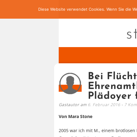
Diese Website verwendet Cookies. Wenn Sie die We
s
Bei Flüch
Ehrenamtl
Plädoyer f
Gastautor am
6. Februar 2016
7 Kom
Von Mara Stone
2005 war ich mit M., einem brotlosen 