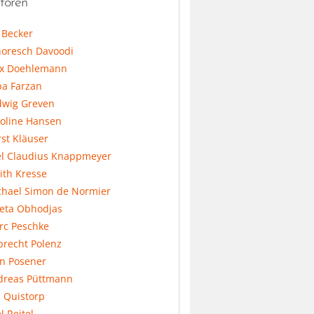
toren
l Becker
horesch Davoodi
x Doehlemann
ba Farzan
dwig Greven
koline Hansen
st Kläuser
el Claudius Knappmeyer
ith Kresse
chael Simon de Normier
feta Obhodjas
rc Peschke
precht Polenz
an Posener
dreas Püttmann
 Quistorp
l Reitel