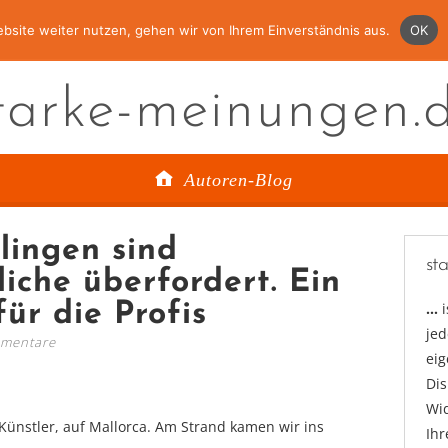
bsite weiter nutzen, gehen wir von Ihrem Einverständnis aus.
OK
tarke-meinungen.
Autoren-Blog
tlingen sind
st
iche überfordert. Ein
ür die Profis
…
jed
mentare
ei
Di
Wid
Künstler, auf Mallorca. Am Strand kamen wir ins
Ihr