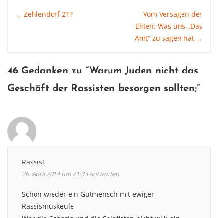
Post
Zehlendorf 21?
Vom Versagen der
←
Eliten: Was uns „Das
Amt“ zu sagen hat
→
navigation
46 Gedanken zu “
Warum Juden nicht das
Geschäft der Rassisten besorgen sollten
;”
Rassist
26. April 2014 um 21:33
Antworten
Schon wieder ein Gutmensch mit ewiger
Rassismuskeule