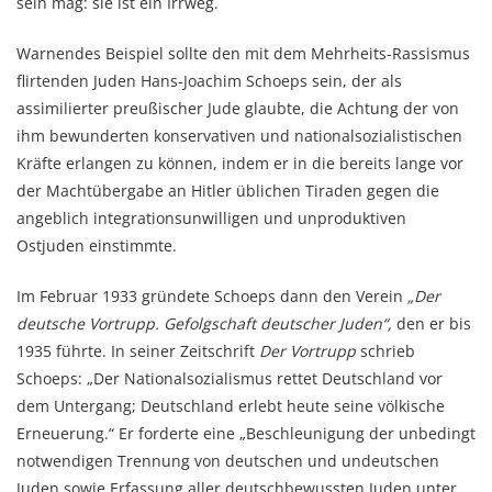
sein mag: sie ist ein Irrweg.
Warnendes Beispiel sollte den mit dem Mehrheits-Rassismus
flirtenden Juden Hans-Joachim Schoeps sein, der als
assimilierter preußischer Jude glaubte, die Achtung der von
ihm bewunderten konservativen und nationalsozialistischen
Kräfte erlangen zu können, indem er in die bereits lange vor
der Machtübergabe an Hitler üblichen Tiraden gegen die
angeblich integrationsunwilligen und unproduktiven
Ostjuden einstimmte.
Im Februar 1933 gründete Schoeps dann den Verein
„Der
deutsche Vortrupp. Gefolgschaft deutscher Juden“,
den er bis
1935 führte. In seiner Zeitschrift
Der Vortrupp
schrieb
Schoeps: „Der Nationalsozialismus rettet Deutschland vor
dem Untergang; Deutschland erlebt heute seine völkische
Erneuerung.“ Er forderte eine „Beschleunigung der unbedingt
notwendigen Trennung von deutschen und undeutschen
Juden sowie Erfassung aller deutschbewussten Juden unter