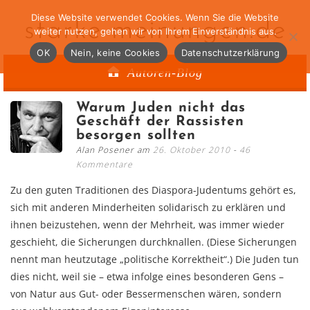
Diese Website verwendet Cookies. Wenn Sie die Website
starke-meinungen.de
weiter nutzen, gehen wir von Ihrem Einverständnis aus.
OK
Nein, keine Cookies
Datenschutzerklärung
Autoren-Blog
Warum Juden nicht das
Geschäft der Rassisten
besorgen sollten
Alan Posener am
26. Oktober 2010
46
Kommentare
Zu den guten Traditionen des Diaspora-Judentums gehört es,
sich mit anderen Minderheiten solidarisch zu erklären und
ihnen beizustehen, wenn der Mehrheit, was immer wieder
geschieht, die Sicherungen durchknallen. (Diese Sicherungen
nennt man heutzutage „politische Korrektheit“.) Die Juden tun
dies nicht, weil sie – etwa infolge eines besonderen Gens –
von Natur aus Gut- oder Bessermenschen wären, sondern