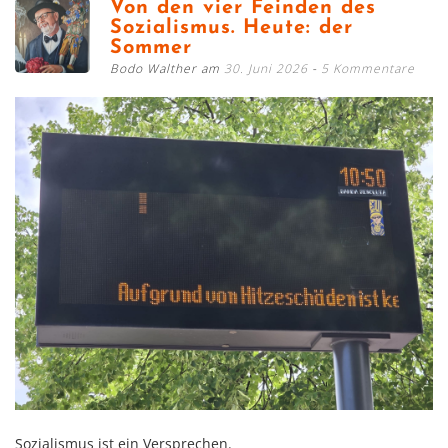
Von den vier Feinden des
Sozialismus. Heute: der
Sommer
Bodo Walther am
30. Juni 2026
5 Kommentare
Sozialismus ist ein Versprechen.