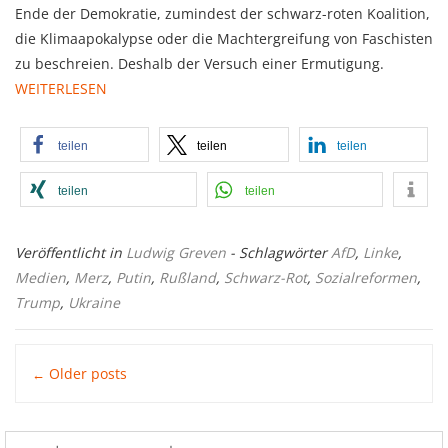
Ende der Demokratie, zumindest der schwarz-roten Koalition,
die Klimaapokalypse oder die Machtergreifung von Faschisten
zu beschreien. Deshalb der Versuch einer Ermutigung.
WEITERLESEN
teilen
teilen
teilen
teilen
teilen
Veröffentlicht in
Ludwig Greven
- Schlagwörter
AfD
,
Linke
,
Medien
,
Merz
,
Putin
,
Rußland
,
Schwarz-Rot
,
Sozialreformen
,
Trump
,
Ukraine
Posts
Older posts
←
navigation