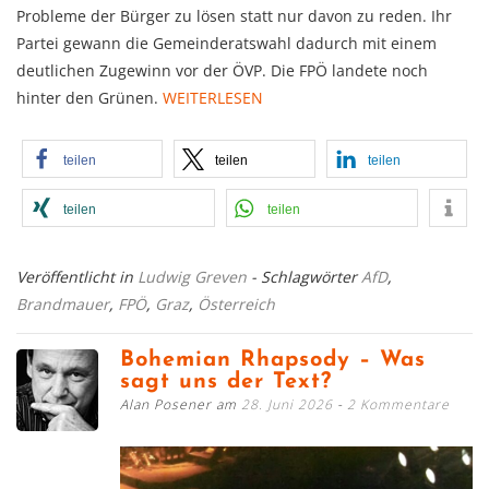
Probleme der Bürger zu lösen statt nur davon zu reden. Ihr
Partei gewann die Gemeinderatswahl dadurch mit einem
deutlichen Zugewinn vor der ÖVP. Die FPÖ landete noch
hinter den Grünen.
WEITERLESEN
teilen
teilen
teilen
teilen
teilen
Veröffentlicht in
Ludwig Greven
- Schlagwörter
AfD
,
Brandmauer
,
FPÖ
,
Graz
,
Österreich
Bohemian Rhapsody – Was
sagt uns der Text?
Alan Posener am
28. Juni 2026
2 Kommentare