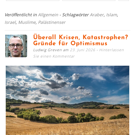
Veröffentlicht in
Allgemein
- Schlagwörter
Araber
,
Islam
,
Israel
,
Muslime
,
Palästinenser
Überall Krisen, Katastrophen?
Gründe für Optimismus
Ludwig Greven am
23. Juni 2026
Hinterlassen
Sie einen Kommentar