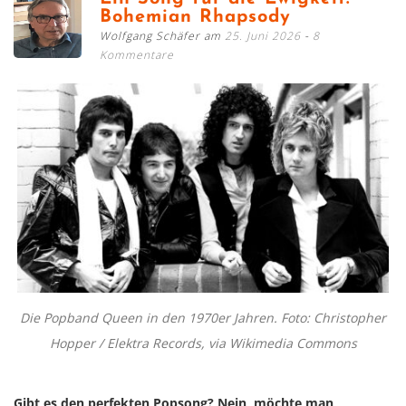
Bohemian Rhapsody
Wolfgang Schäfer am
25. Juni 2026
8
Kommentare
Die Popband Queen in den 1970er Jahren. Foto: Christopher
Hopper / Elektra Records, via Wikimedia Commons
Gibt es den perfekten Popsong? Nein, möchte man