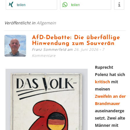
teilen
teilen
Veröffentlicht in
Allgemein
AfD-Debatte: Die überfällige
Hinwendung zum Souverän
Franz Sommerfeld am
26. Juni 2026
7
Kommentare
Ruprecht
Polenz hat sich
kritisch
mit
meinen
Zweifeln an der
Brandmauer
auseinanderge
setzt. Zwei alte
Männer mit