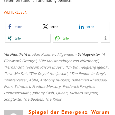
selten verständlich und häufig peinlich.
WEITERLESEN
teilen
teilen
teilen
teilen
teilen
Veröffentlicht in
Alan Posener
,
Allgemein
- Schlagwörter
"A
Clockwork Orange"
,
"Die Meistersänger von Nürnberg"
,
"Fernando"
,
"Folsom Prison Blues"
,
"Ich bin neugierig (gelb)"
,
"Love Me Do"
,
"The Day of the Jackal"
,
"The People in Grey"
,
"Winterreise"
,
Abba
,
Anthony Burgess
,
Bohemian Rhapsody
,
Franz Schubert
,
Freddie Mercury
,
Frederick Forsythe
,
Homosexualität
,
Johnny Cash
,
Queen
,
Richard Wagner
,
Songtexte
,
The Beatles
,
The Kinks
Spiegel der Emergenz: Warum