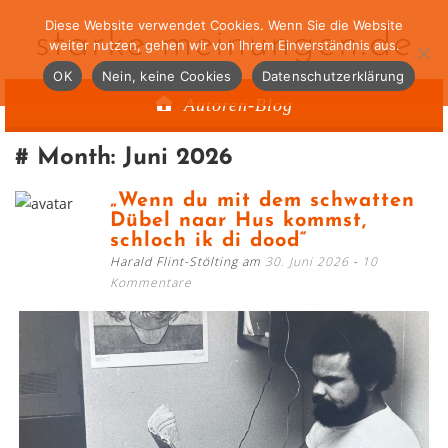
Diese Website verwendet Cookies. Wenn Sie die Website
starke-meinungen.de
weiter nutzen, gehen wir von Ihrem Einverständnis aus.
OK
Nein, keine Cookies
Datenschutzerklärung
Autoren-Blog
Month:
Juni 2026
„Wenn du mit dem schwatten
Dübel naar Hus kommst,
schloch ik di dood“
Harald Flint-Stölting am
30. Juni 2026
10
Kommentare