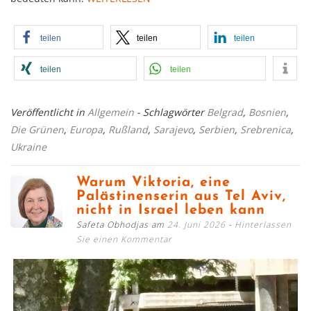
teilen
teilen
teilen
teilen
teilen
Veröffentlicht in
Allgemein
- Schlagwörter
Belgrad
,
Bosnien
,
Die Grünen
,
Europa
,
Rußland
,
Sarajevo
,
Serbien
,
Srebrenica
,
Ukraine
Warum Viktoria, eine
Palästinenserin aus Tel Aviv,
nicht in Israel leben kann
Safeta Obhodjas am
24. Juni 2026
Hinterlassen
Sie einen Kommentar