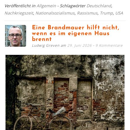
Veröffentlicht in
Allgemein
- Schlagwörter
Deutschland
,
Nachkriegszeit
,
Nationalsozialismus
,
Rassismus
,
Trump
,
USA
Eine Brandmauer hilft nicht,
wenn es im eigenen Haus
brennt
Ludwig Greven am
29. Juni 2026
9 Kommentare