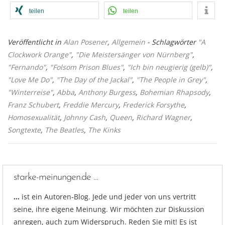
teilen
teilen
Veröffentlicht in
Alan Posener
,
Allgemein
- Schlagwörter
"A
Clockwork Orange"
,
"Die Meistersänger von Nürnberg"
,
"Fernando"
,
"Folsom Prison Blues"
,
"Ich bin neugierig (gelb)"
,
"Love Me Do"
,
"The Day of the Jackal"
,
"The People in Grey"
,
"Winterreise"
,
Abba
,
Anthony Burgess
,
Bohemian Rhapsody
,
Franz Schubert
,
Freddie Mercury
,
Frederick Forsythe
,
Homosexualität
,
Johnny Cash
,
Queen
,
Richard Wagner
,
Songtexte
,
The Beatles
,
The Kinks
starke-meinungen.de …
…
ist ein Autoren-Blog. Jede und jeder von uns vertritt
seine, ihre eigene Meinung. Wir möchten zur Diskussion
anregen, auch zum Widerspruch. Reden Sie mit! Es ist