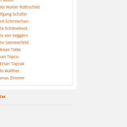
bi Walter Rothschild
lfgang Schäfer
ank Schmiechen
rla Schönebeck
ns von Seggern
anz Sommerfeld
dreas Tölke
nan Topcu
 Ertan Toprak
do Walther
omas Zimmer
UM