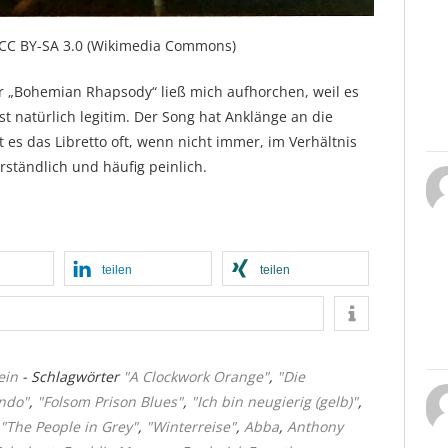
 CC BY-SA 3.0 (Wikimedia Commons)
 „Bohemian Rhapsody“ ließ mich aufhorchen, weil es
ist natürlich legitim. Der Song hat Anklänge an die
t es das Libretto oft, wenn nicht immer, im Verhältnis
rständlich und häufig peinlich.
teilen
teilen
ein
- Schlagwörter
"A Clockwork Orange"
,
"Die
ndo"
,
"Folsom Prison Blues"
,
"Ich bin neugierig (gelb)"
,
"The People in Grey"
,
"Winterreise"
,
Abba
,
Anthony