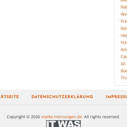
Rab
Wo
Fr
Ka
Ha
Fr
An
Ca
Ali
Bo
Th
ARTSEITE
DATENSCHUTZERKLÄRUNG
IMPRESS
Copyright © 2026
starke-meinungen.de
. All rights reserved.