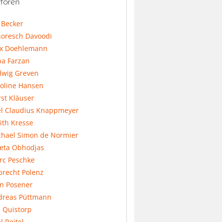
toren
l Becker
horesch Davoodi
x Doehlemann
ba Farzan
dwig Greven
koline Hansen
st Kläuser
el Claudius Knappmeyer
ith Kresse
chael Simon de Normier
feta Obhodjas
rc Peschke
precht Polenz
an Posener
dreas Püttmann
 Quistorp
l Reitel