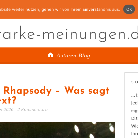
bsite weiter nutzen, gehen wir von Ihrem Einverständnis aus.
OK
tarke-meinungen.
Autoren-Blog
st
 Rhapsody – Was sagt
…
ext?
jed
ni 2026
2 Kommentare
ei
Di
Wid
Ihr