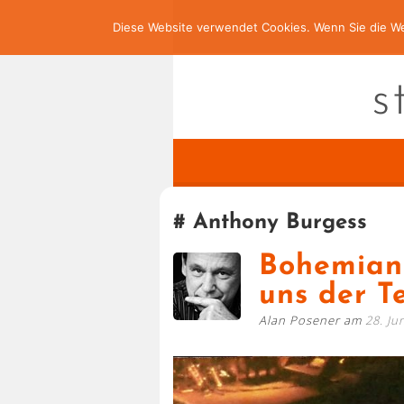
Diese Website verwendet Cookies. Wenn Sie die We
s
Anthony Burgess
Bohemian
uns der T
Alan Posener am
28. Ju