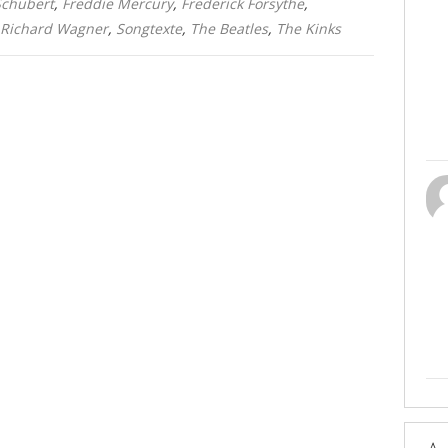
Schubert
,
Freddie Mercury
,
Frederick Forsythe
,
Richard Wagner
,
Songtexte
,
The Beatles
,
The Kinks