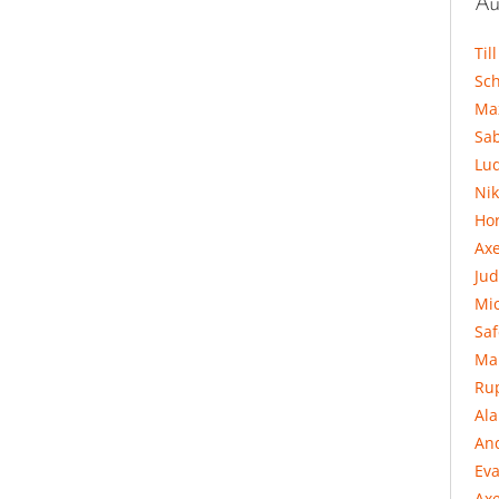
Au
Til
Sc
Ma
Sa
Lu
Ni
Hor
Ax
Jud
Mi
Sa
Ma
Ru
Al
An
Eva
Axe