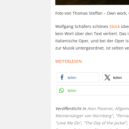
Foto von Thomas Steffan – Own work,
Wolfgang Schäfers schönes
Stück
über
kein Wort über den Text verliert. Das 
italienische Oper, und bei der Oper is
zur Musik untergeordnet, ist selten ve
WEITERLESEN
teilen
teilen
teilen
Veröffentlicht in
Alan Posener
,
Allgem
Meistersänger von Nürnberg"
,
"Ferna
"Love Me Do"
,
"The Day of the Jackal"
,