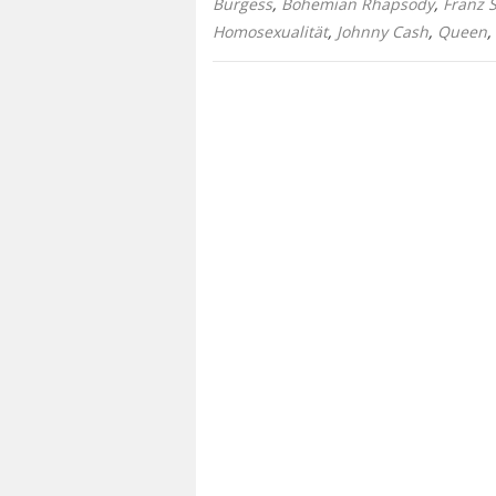
Burgess
,
Bohemian Rhapsody
,
Franz 
Homosexualität
,
Johnny Cash
,
Queen
,