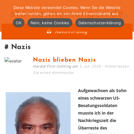
Diese Website verwendet Cookies. Wenn Sie die Website
starke-meinungen.de
weiter nutzen, gehen wir von Ihrem Einverständnis aus.
OK
Nein, keine Cookies
Datenschutzerklärung
Autoren-Blog
Nazis
Nazis blieben Nazis
Harald Flint-Stölting am
3. Juli 2026
Hinterlassen
Sie einen Kommentar
Aufgewachsen als Sohn
eines schwarzen US-
Besatungssoldaten
musste ich in der
Nachkriegszeit die
Überreste des