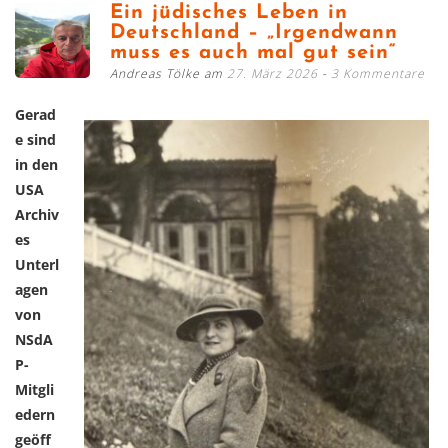
Ein jüdisches Leben in
Deutschland – „Irgendwann
muss es auch mal gut sein“
Andreas Tölke am
27. März 2026
3 Kommentare
Gerad
e sind
in den
USA
Archiv
es
Unterl
agen
von
NSdA
P-
Mitgli
edern
geöff