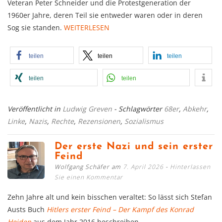
Veteran Peter Schneider und die Protestgeneration der
1960er Jahre, deren Teil sie entweder waren oder in deren
Sog sie standen.
WEITERLESEN
teilen
teilen
teilen
teilen
teilen
Veröffentlicht in
Ludwig Greven
- Schlagwörter
68er
,
Abkehr
,
Linke
,
Nazis
,
Rechte
,
Rezensionen
,
Sozialismus
Der erste Nazi und sein erster
Feind
Wolfgang Schäfer am
7. April 2026
Hinterlassen
Sie einen Kommentar
Zehn Jahre alt und kein bisschen veraltet: So lässt sich Stefan
Austs Buch
Hitlers erster Feind – Der Kampf des Konrad
Heiden
aus dem Jahr 2016 beschreiben.