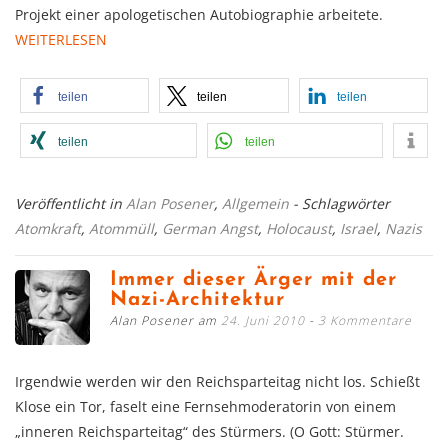
Projekt einer apologetischen Autobiographie arbeitete.
WEITERLESEN
teilen
teilen
teilen
teilen
teilen
Veröffentlicht in
Alan Posener
,
Allgemein
- Schlagwörter
Atomkraft
,
Atommüll
,
German Angst
,
Holocaust
,
Israel
,
Nazis
Immer dieser Ärger mit der
Nazi-Architektur
Alan Posener am
24. Juni 2010
3 Kommentare
Irgendwie werden wir den Reichsparteitag nicht los. Schießt
Klose ein Tor, faselt eine Fernsehmoderatorin von einem
„inneren Reichsparteitag“ des Stürmers. (O Gott: Stürmer.