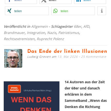
teilen
teilen
teilen
teilen
teilen
Veröffentlicht in
Allgemein
- Schlagwörter
68er
,
AfD
,
Brandmauer
,
Integration
,
Nazis
,
Patriotismus
,
Rechtsextremisten
,
Ruprecht Polenz
Das Ende der linken Illusionen
Ludwig Greven am
13. Mai 2026
25 Kommentare
14 Autoren aus der Zeit
der 68er und danach
erklären in dem
Sammelband „Wenn das
Denken die Richtung