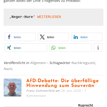
ganzen Abteil der Linie 3 folgendes zu Protokoll:
‚Neger-Hure‘
WEITERLESEN
teilen
teilen
teilen
teilen
teilen
Veröffentlicht in
Allgemein
- Schlagwörter
Nachkriegszeit
,
Nazis
AfD-Debatte: Die überfällige
Hinwendung zum Souverän
Franz Sommerfeld am
26. Juni 2026
7
Kommentare
Ruprecht