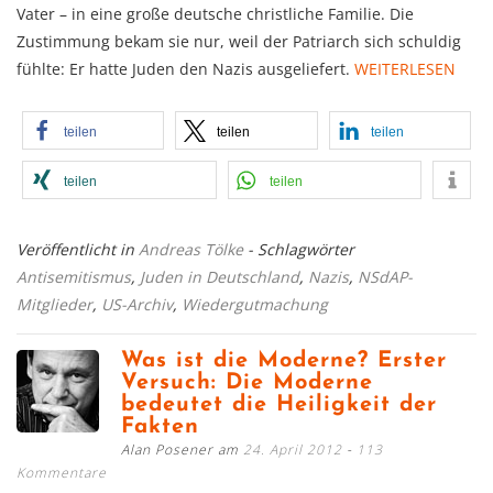
Vater – in eine große deutsche christliche Familie. Die
Zustimmung bekam sie nur, weil der Patriarch sich schuldig
fühlte: Er hatte Juden den Nazis ausgeliefert.
WEITERLESEN
teilen
teilen
teilen
teilen
teilen
Veröffentlicht in
Andreas Tölke
- Schlagwörter
Antisemitismus
,
Juden in Deutschland
,
Nazis
,
NSdAP-
Mitglieder
,
US-Archiv
,
Wiedergutmachung
Was ist die Moderne? Erster
Versuch: Die Moderne
bedeutet die Heiligkeit der
Fakten
Alan Posener am
24. April 2012
113
Kommentare