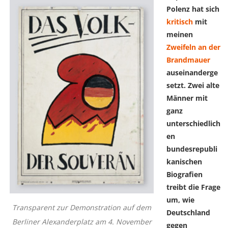
Polenz hat sich
kritisch
mit
meinen
Zweifeln an der
Brandmauer
auseinanderge
setzt. Zwei alte
Männer mit
ganz
unterschiedlich
en
bundesrepubli
kanischen
Biografien
treibt die Frage
um, wie
Transparent zur Demonstration auf dem
Deutschland
Berliner Alexanderplatz am 4. November
gegen