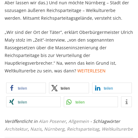
Aber lassen wir das.) Und nun möchte Nürnberg – Stadt der
sozusagen äußeren Reichsparteitage – Welkulturerbe
werden. Mitsamt Reichsparteitagsgelände, versteht sich.
„Wir sind der Ort der Täter“, erklärt Oberbürgermeister Ulrich
Maly stolz im „Zeit“-Interview, „von den sogenannten
Rassegesetzen über die Masseninszenierung der
Reichsparteitage bis zur Verurteilung der
Hauptkriegsverbrecher.“ Na, wenn das kein Grund ist,
Weltkulturerbe zu sein, was dann?
WEITERLESEN
teilen
teilen
teilen
teilen
teilen
Veröffentlicht in
Alan Posener
,
Allgemein
- Schlagwörter
Architektur
,
Nazis
,
Nürnberg
,
Reichsparteitag
,
Weltkulturerbe