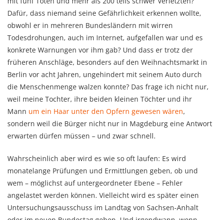
mit fünf Toten und mehr als 200 teils schwer Verletzten?
Dafür, dass niemand seine Gefährlichkeit erkennen wollte,
obwohl er in mehreren Bundesländern mit wirren
Todesdrohungen, auch im Internet, aufgefallen war und es
konkrete Warnungen vor ihm gab? Und dass er trotz der
früheren Anschläge, besonders auf den Weihnachtsmarkt in
Berlin vor acht Jahren, ungehindert mit seinem Auto durch
die Menschenmenge walzen konnte? Das frage ich nicht nur,
weil meine Tochter, ihre beiden kleinen Töchter und ihr
Mann
um ein Haar unter den Opfern gewesen wären
,
sondern weil die Bürger nicht nur in Magdeburg eine Antwort
erwarten dürfen müssen – und zwar schnell.
Wahrscheinlich aber wird es wie so oft laufen: Es wird
monatelange Prüfungen und Ermittlungen geben, ob und
wem – möglichst auf untergeordneter Ebene – Fehler
angelastet werden können. Vielleicht wird es später einen
Untersuchungsausschuss im Landtag von Sachsen-Anhalt
oder im neuen Bundestag geben. Und irgendwann, wenn