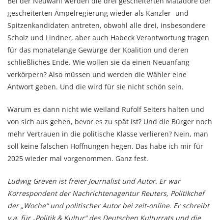
Bei der Neuwahl werden die drei gescheiterten Matadore der
gescheiterten Ampelregierung wieder als Kanzler- und
Spitzenkandidaten antreten, obwohl alle drei, insbesondere
Scholz und Lindner, aber auch Habeck Verantwortung tragen
für das monatelange Gewürge der Koalition und deren
schließliches Ende. Wie wollen sie da einen Neuanfang
verkörpern? Also müssen und werden die Wähler eine
Antwort geben. Und die wird für sie nicht schön sein.
Warum es dann nicht wie weiland Rufolf Seiters halten und
von sich aus gehen, bevor es zu spät ist? Und die Bürger noch
mehr Vertrauen in die politische Klasse verlieren? Nein, man
soll keine falschen Hoffnungen hegen. Das habe ich mir für
2025 wieder mal vorgenommen. Ganz fest.
Ludwig Greven ist freier Journalist und Autor. Er war
Korrespondent der Nachrichtenagentur Reuters, Politikchef
der „Woche“ und politischer Autor bei zeit-online. Er schreibt
v.a. für „Politik & Kultur“ des Deutschen Kulturrats und die