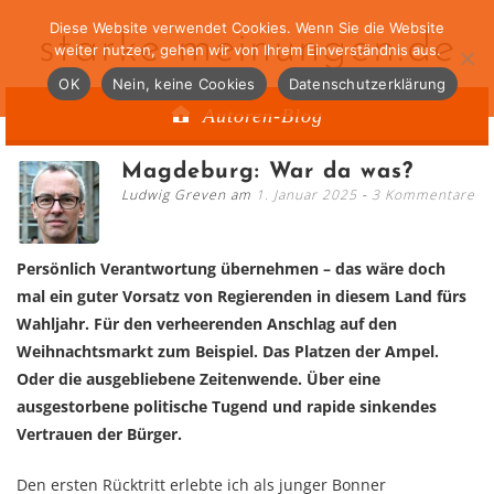
Diese Website verwendet Cookies. Wenn Sie die Website
starke-meinungen.de
weiter nutzen, gehen wir von Ihrem Einverständnis aus.
OK
Nein, keine Cookies
Datenschutzerklärung
Autoren-Blog
Magdeburg: War da was?
Ludwig Greven am
1. Januar 2025
3 Kommentare
Persönlich Verantwortung übernehmen – das wäre doch
mal ein guter Vorsatz von Regierenden in diesem Land fürs
Wahljahr. Für den verheerenden Anschlag auf den
Weihnachtsmarkt zum Beispiel. Das Platzen der Ampel.
Oder die ausgebliebene Zeitenwende. Über eine
ausgestorbene politische Tugend und rapide sinkendes
Vertrauen der Bürger.
Den ersten Rücktritt erlebte ich als junger Bonner