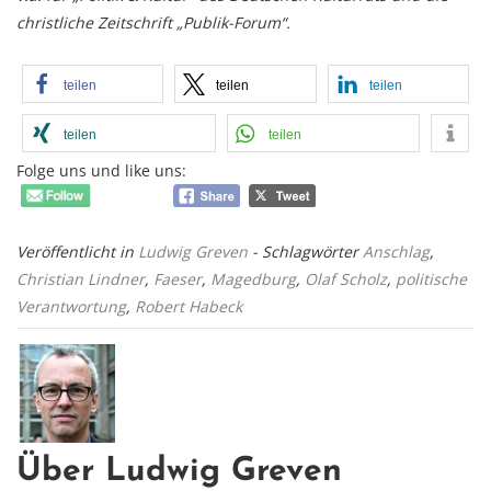
christliche Zeitschrift „Publik-Forum“.
teilen
teilen
teilen
teilen
teilen
Folge uns und like uns:
Veröffentlicht in
Ludwig Greven
- Schlagwörter
Anschlag
,
Christian Lindner
,
Faeser
,
Magedburg
,
Olaf Scholz
,
politische
Verantwortung
,
Robert Habeck
Über Ludwig Greven