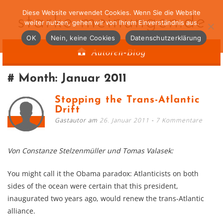
Diese Website verwendet Cookies. Wenn Sie die Website
starke-meinungen.de
weiter nutzen, gehen wir von Ihrem Einverständnis aus.
OK
Nein, keine Cookies
Datenschutzerklärung
Autoren-Blog
Month:
Januar 2011
Stopping the Trans-Atlantic
Drift
Gastautor am
26. Januar 2011
7 Kommentare
Von Constanze Stelzenmüller und Tomas Valasek:
You might call it the Obama paradox: Atlanticists on both
sides of the ocean were certain that this president,
inaugurated two years ago, would renew the trans-Atlantic
alliance.