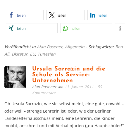
teilen
teilen
teilen
teilen
teilen
Veröffentlicht in
Alan Posener
,
Allgemein
- Schlagwörter
Ben
Ali
,
Dkitatur
,
EU
,
Tunesien
Ursula Sarrazin und die
Schule als Service-
Unternehmen
Alan Posener am
11. Januar 2011
59
Kommentare
Ob Ursula Sarrazin, wie sie selbst meint, eine gute, obwohl –
oder weil – strenge Lehrerin ist, oder, wie der Berliner
Landeselternausschuss meint, eine Lehrerin, die Kinder
mobbt, anschreit und mit Verbalinjurien („du Hauptschüler!“