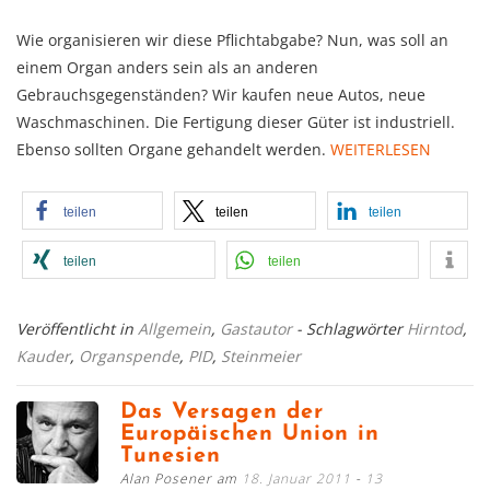
Wie organisieren wir diese Pflichtabgabe? Nun, was soll an
einem Organ anders sein als an anderen
Gebrauchsgegenständen? Wir kaufen neue Autos, neue
Waschmaschinen. Die Fertigung dieser Güter ist industriell.
Ebenso sollten Organe gehandelt werden.
WEITERLESEN
teilen
teilen
teilen
teilen
teilen
Veröffentlicht in
Allgemein
,
Gastautor
- Schlagwörter
Hirntod
,
Kauder
,
Organspende
,
PID
,
Steinmeier
Das Versagen der
Europäischen Union in
Tunesien
Alan Posener am
18. Januar 2011
13