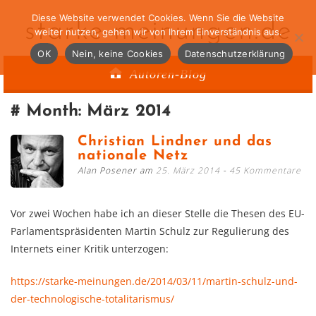
Diese Website verwendet Cookies. Wenn Sie die Website
starke-meinungen.de
weiter nutzen, gehen wir von Ihrem Einverständnis aus.
OK
Nein, keine Cookies
Datenschutzerklärung
Autoren-Blog
Month:
März 2014
Christian Lindner und das
nationale Netz
Alan Posener am
25. März 2014
45 Kommentare
Vor zwei Wochen habe ich an dieser Stelle die Thesen des EU-
Parlamentspräsidenten Martin Schulz zur Regulierung des
Internets einer Kritik unterzogen:
https://starke-meinungen.de/2014/03/11/martin-schulz-und-
der-technologische-totalitarismus/