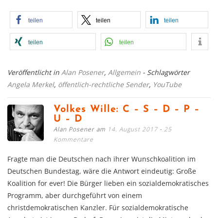
teilen
teilen
teilen
teilen
teilen
Veröffentlicht in
Alan Posener
,
Allgemein
- Schlagwörter
Angela Merkel
,
öffentlich-rechtliche Sender
,
YouTube
Volkes Wille: C – S – D – P –
U – D
Alan Posener am
14. August 2017
25
Kommentare
Fragte man die Deutschen nach ihrer Wunschkoalition im
Deutschen Bundestag, wäre die Antwort eindeutig: Große
Koalition for ever! Die Bürger lieben ein sozialdemokratisches
Programm, aber durchgeführt von einem
christdemokratischen Kanzler. Für sozialdemokratische