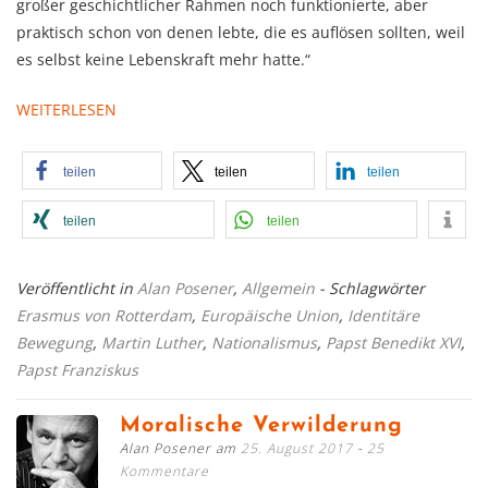
großer geschichtlicher Rahmen noch funktionierte, aber
praktisch schon von denen lebte, die es auflösen sollten, weil
es selbst keine Lebenskraft mehr hatte.“
WEITERLESEN
teilen
teilen
teilen
teilen
teilen
Veröffentlicht in
Alan Posener
,
Allgemein
- Schlagwörter
Erasmus von Rotterdam
,
Europäische Union
,
Identitäre
Bewegung
,
Martin Luther
,
Nationalismus
,
Papst Benedikt XVI
,
Papst Franziskus
Moralische Verwilderung
Alan Posener am
25. August 2017
25
Kommentare