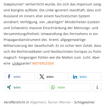
Sowjetunion“ verherrlicht wurde, bis sich das Imperium sang-
und klanglos auflöste. Die Linke ignoriert standhaft, dass sich
Russland im Innern eher einem faschistischen System
annähert: Verfolgung von „abartigen“ Minderheiten (Lesben
und Schwulen); massive Einschränkung der Meinungs- und
Versammlungsfreiheit; Umwandlung des Fernsehens in ein
Propagandainstrument des Kreml; allgegenwärtige
Militarisierung der Gesellschaft. Es ist sicher kein Zufall, dass
sich die Rechtsradikalen und Neofaschisten Europas zu Putin
magisch hingezogen fühlen wie die Motten zum Licht. Aber
eine
Links
partei?
WEITERLESEN
teilen
teilen
teilen
teilen
teilen
Veröffentlicht in
Allgemein
,
Rainer Werner
- Schlagwörter