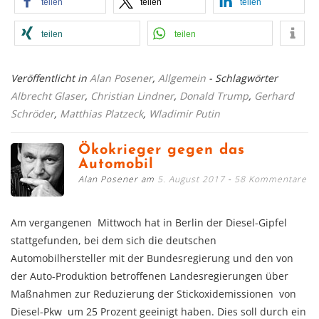
teilen
teilen
teilen
teilen
teilen
Veröffentlicht in
Alan Posener
,
Allgemein
- Schlagwörter
Albrecht Glaser
,
Christian Lindner
,
Donald Trump
,
Gerhard
Schröder
,
Matthias Platzeck
,
Wladimir Putin
Ökokrieger gegen das
Automobil
Alan Posener am
5. August 2017
58 Kommentare
Am vergangenen Mittwoch hat in Berlin der Diesel-Gipfel
stattgefunden, bei dem sich die deutschen
Automobilhersteller mit der Bundesregierung und den von
der Auto-Produktion betroffenen Landesregierungen über
Maßnahmen zur Reduzierung der Stickoxidemissionen von
Diesel-Pkw um 25 Prozent geeinigt haben. Dies soll durch ein