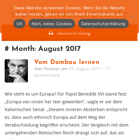
Diese Website verwendet Cookies. Wenn Sie die Website
starke-meinungen.de
weiter nutzen, gehen wir von Ihrem Einverständnis aus.
OK
Nein, keine Cookies
Datenschutzerklärung
Autoren-Blog
Month:
August 2017
Vom Dombau lernen
Alan Posener am
29. August 2017
17
Kommentare
Wie steht es um Europa? Für Papst Benedikt XVI stand fest:
„Europa von innen her leer geworden“, sagte er vor dem
Italienischen Senat. „Diesem inneren Absterben entspricht
es, dass auch ethnisch Europa auf dem Weg der
Verabschiedung begriffen erscheint. Der Vergleich mit dem
untergehenden Römischen Reich drängt sich auf, das als