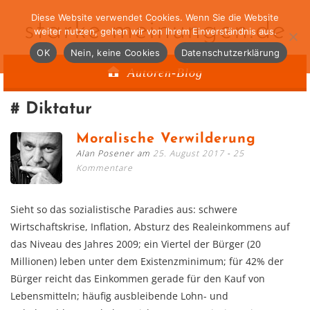
Diese Website verwendet Cookies. Wenn Sie die Website
starke-meinungen.de
weiter nutzen, gehen wir von Ihrem Einverständnis aus.
OK
Nein, keine Cookies
Datenschutzerklärung
Autoren-Blog
Diktatur
Moralische Verwilderung
Alan Posener am
25. August 2017
25
Kommentare
Sieht so das sozialistische Paradies aus: schwere
Wirtschaftskrise, Inflation, Absturz des Realeinkommens auf
das Niveau des Jahres 2009; ein Viertel der Bürger (20
Millionen) leben unter dem Existenzminimum; für 42% der
Bürger reicht das Einkommen gerade für den Kauf von
Lebensmitteln; häufig ausbleibende Lohn- und