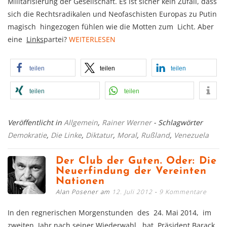
Militarisierung der Gesellschaft. Es ist sicher kein Zufall, dass
sich die Rechtsradikalen und Neofaschisten Europas zu Putin
magisch hingezogen fühlen wie die Motten zum Licht. Aber
eine
Links
partei?
WEITERLESEN
teilen
teilen
teilen
teilen
teilen
Veröffentlicht in
Allgemein
,
Rainer Werner
- Schlagwörter
Demokratie
,
Die Linke
,
Diktatur
,
Moral
,
Rußland
,
Venezuela
Der Club der Guten. Oder: Die
Neuerfindung der Vereinten
Nationen
Alan Posener am
12. Juli 2012
9 Kommentare
In den regnerischen Morgenstunden des 24. Mai 2014, im
zweiten Jahr nach seiner Wiederwahl, hat Präsident Barack