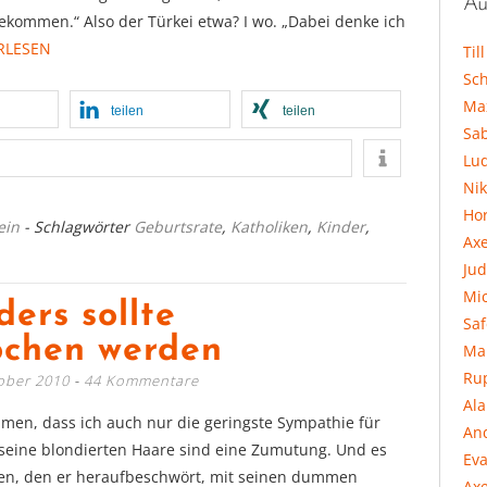
Au
ekommen.“ Also der Türkei etwa? I wo. „Dabei denke ich
RLESEN
Til
Sc
Ma
teilen
teilen
Sa
Lu
Ni
Hor
ein
- Schlagwörter
Geburtsrate
,
Katholiken
,
Kinder
,
Ax
Jud
Mi
ders sollte
Sa
ochen werden
Ma
Ru
ober 2010
44 Kommentare
Al
men, dass ich auch nur die geringste Sympathie für
An
 seine blondierten Haare sind eine Zumutung. Und es
Eva
uren, den er heraufbeschwört, mit seinen dummen
Axe