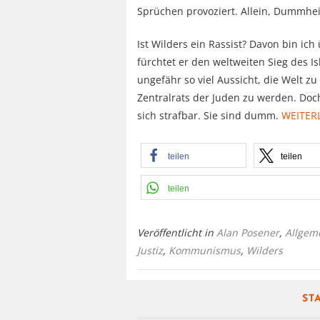
Sprüchen provoziert. Allein, Dummheit i
Ist Wilders ein Rassist? Davon bin i
fürchtet er den weltweiten Sieg des Is
ungefähr so viel Aussicht, die Welt z
Zentralrats der Juden zu werden. Do
sich strafbar. Sie sind dumm.
WEITER
teilen
teilen
teilen
Veröffentlicht in
Alan Posener
,
Allgem
Justiz
,
Kommunismus
,
Wilders
ST