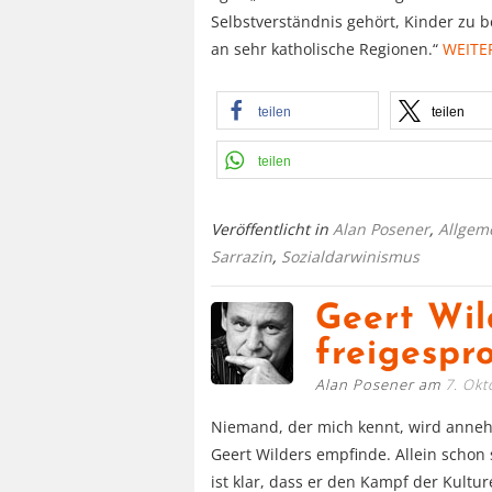
Selbstverständnis gehört, Kinder zu b
an sehr katholische Regionen.“
WEITE
teilen
teilen
teilen
Veröffentlicht in
Alan Posener
,
Allgem
Sarrazin
,
Sozialdarwinismus
Geert Wil
freigespr
Alan Posener am
7. Okt
Niemand, der mich kennt, wird anneh
Geert Wilders empfinde. Allein schon
ist klar, dass er den Kampf der Kult