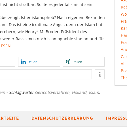
st nicht strafbar. Sollte es jedenfalls nicht sein.
Rab
Wo
ch überzeugt. Ist er islamophob? Nach eigenem Bekunden
Fr
lam. Das ist eine irrationale Angst, denn der Islam hat
Ka
u erobern, wie Henryk M. Broder, Präsident des
Ha
ch weder Rassismus noch Islamophobie sind an und für
Fr
LESEN
An
Ca
teilen
teilen
Ali
Bo
Th
ein
- Schlagwörter
Gerichtsverfahren
,
Holland
,
Islam
,
ARTSEITE
DATENSCHUTZERKLÄRUNG
IMPRESS