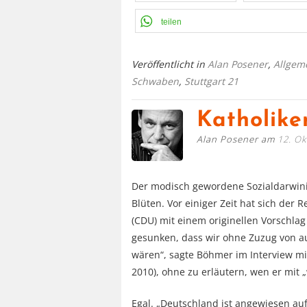
teilen
Veröffentlicht in
Alan Posener
,
Allgem
Schwaben
,
Stuttgart 21
Katholike
Alan Posener am
12. O
Der modisch gewordene Sozialdarwini
Blüten. Vor einiger Zeit hat sich de
(CDU) mit einem originellen Vorschlag
gesunken, dass wir ohne Zuzug von 
wären“, sagte Böhmer im Interview m
2010), ohne zu erläutern, wen er mit 
Egal. „Deutschland ist angewiesen a