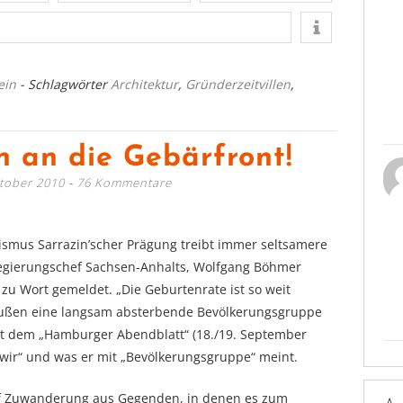
ein
- Schlagwörter
Architektur
,
Gründerzeitvillen
,
n an die Gebärfront!
ktober 2010
76 Kommentare
smus Sarrazin’scher Prägung treibt immer seltsamere
r Regierungschef Sachsen-Anhalts, Wolfgang Böhmer
 zu Wort gemeldet. „Die Geburtenrate ist so weit
außen eine langsam absterbende Bevölkerungsgruppe
it dem „Hamburger Abendblatt“ (18./19. September
„wir“ und was er mit „Bevölkerungsgruppe“ meint.
uf Zuwanderung aus Gegenden, in denen es zum