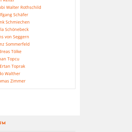
bi Walter Rothschild
lfgang Schäfer
ank Schmiechen
rla Schönebeck
ns von Seggern
anz Sommerfeld
dreas Tölke
nan Topcu
 Ertan Toprak
do Walther
omas Zimmer
UM