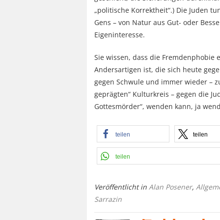
„politische Korrektheit“.) Die Juden tu
Gens – von Natur aus Gut- oder Bes
Eigeninteresse.
Sie wissen, dass die Fremdenphobie ei
Andersartigen ist, die sich heute g
gegen Schwule und immer wieder – zu
geprägten“ Kulturkreis – gegen die Ju
Gottesmörder“, wenden kann, ja wen
teilen
teilen
teilen
Veröffentlicht in
Alan Posener
,
Allgem
Sarrazin