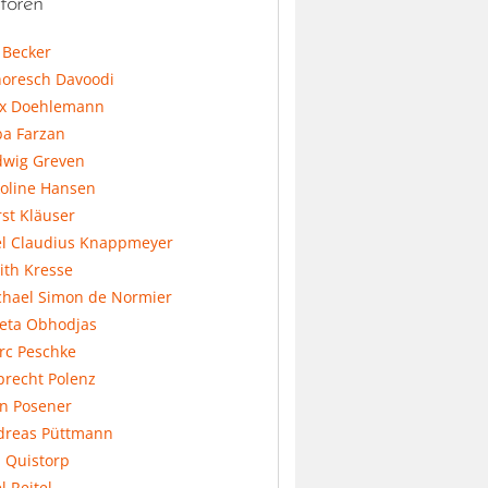
toren
l Becker
horesch Davoodi
x Doehlemann
ba Farzan
dwig Greven
koline Hansen
st Kläuser
el Claudius Knappmeyer
ith Kresse
chael Simon de Normier
feta Obhodjas
rc Peschke
precht Polenz
an Posener
dreas Püttmann
 Quistorp
l Reitel