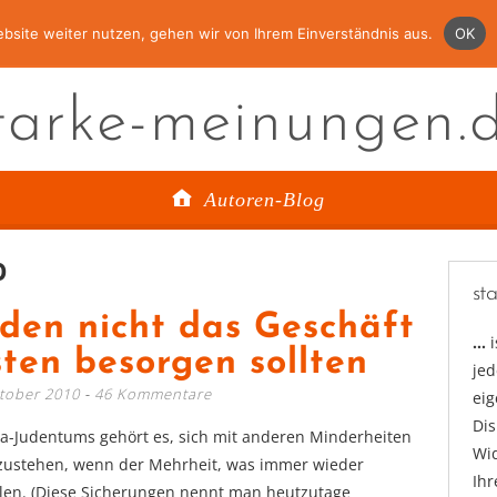
bsite weiter nutzen, gehen wir von Ihrem Einverständnis aus.
OK
tarke-meinungen.
Autoren-Blog
0
st
en nicht das Geschäft
…
sten besorgen sollten
jed
ktober 2010
46 Kommentare
ei
Di
ra-Judentums gehört es, sich mit anderen Minderheiten
Wid
eizustehen, wenn der Mehrheit, was immer wieder
Ihr
llen. (Diese Sicherungen nennt man heutzutage