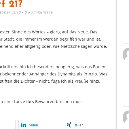
f 21?
ktober 2010
8 Kommentare
 besten Sinne des Wortes – gierig auf das Neue. Das
r Stadt, die immer im Werden begriffen war und ist,
einend eher altgierig oder, wie Nietzsche sagen würde,
urkritikers bin ich besonders neugierig, was das Bauen
 ein bekennender Anhänger des Dynamits als Prinzip. Was
tiften die Dichter – nicht, füge ich als Preuße hinzu,
 nun eine Lanze fürs Bewahren brechen muss.
teilen
teilen