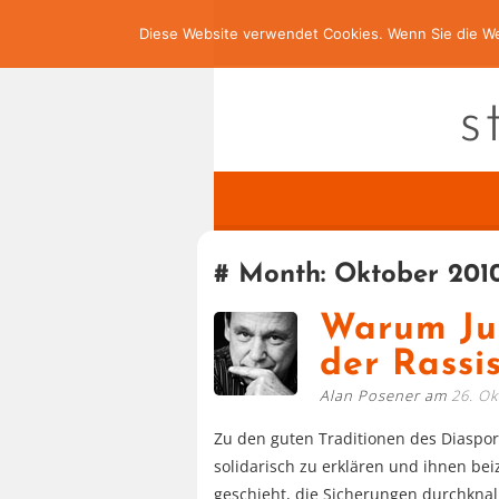
Diese Website verwendet Cookies. Wenn Sie die We
s
Month:
Oktober 201
Warum Jud
der Rassi
Alan Posener am
26. O
Zu den guten Traditionen des Diaspo
solidarisch zu erklären und ihnen b
geschieht, die Sicherungen durchkna