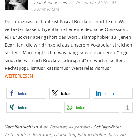
Alan Posener am
14. Dezember 2010
53
Kommentare
Der französische Publizist Pascal Bruckner möchte ein Wort
verbieten lassen. Eigentlich eher eine deutsche Obsession.
Für Bruckner aber gehört das Wort „Islamophobie“ zu „jenen
Begriffen, die wir dringend aus unserem Vokabular streichen
sollten.“ Man fragt sich etwas bang, was die anderen Dinge
sind, die wir nach Bruckner „dringend“ entworten sollten:
Rechtspopulismus? Rassismus? Werterelativismus?
WEITERLESEN
teilen
teilen
teilen
teilen
teilen
Veröffentlicht in
Alan Posener
,
Allgemein
- Schlagwörter
Antisemiten
,
Bruckner
,
Islamisten
,
Islamophobie
,
Sarrazin