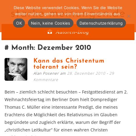
Diese Website verwendet Cookies. Wenn Sie die Website
starke-meinungen.de
weiter nutzen, gehen wir von Ihrem Einverständnis aus.
OK
Nein, keine Cookies
Datenschutzerklärung
Autoren-Blog
Month:
Dezember 2010
Kann das Christentum
tolerant sein?
Alan Posener am
28. Dezember 2010
29
Kommentare
Beim – ziemlich schlecht besuchten – Festgottesdienst am 2.
Weihnachtsfeiertag im Berliner Dom hielt Domprediger
Thomas C. Müller eine interessante Predigt, die meines
Erachtens die Möglichkeit des Relativismus im Glauben
begründete und zugleich erklärte, warum der Begriff der
„christlichen Leitkultur“ für einen wahren Christen