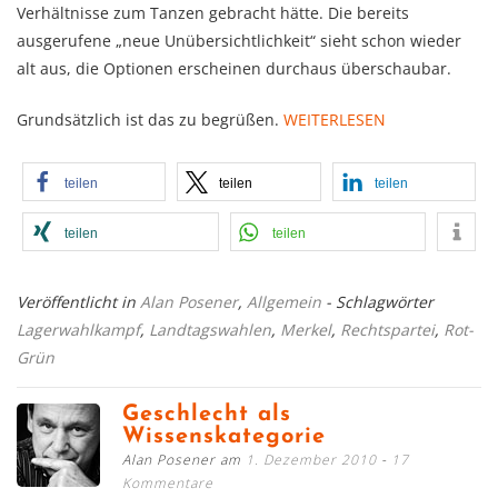
Verhältnisse zum Tanzen gebracht hätte. Die bereits
ausgerufene „neue Unübersichtlichkeit“ sieht schon wieder
alt aus, die Optionen erscheinen durchaus überschaubar.
Grundsätzlich ist das zu begrüßen.
WEITERLESEN
teilen
teilen
teilen
teilen
teilen
Veröffentlicht in
Alan Posener
,
Allgemein
- Schlagwörter
Lagerwahlkampf
,
Landtagswahlen
,
Merkel
,
Rechtspartei
,
Rot-
Grün
Geschlecht als
Wissenskategorie
Alan Posener am
1. Dezember 2010
17
Kommentare