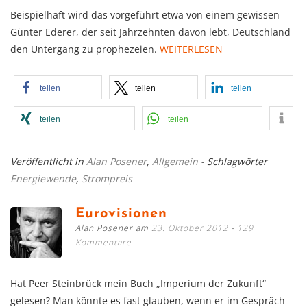
Beispielhaft wird das vorgeführt etwa von einem gewissen
Günter Ederer, der seit Jahrzehnten davon lebt, Deutschland
den Untergang zu prophezeien.
WEITERLESEN
teilen
teilen
teilen
teilen
teilen
Veröffentlicht in
Alan Posener
,
Allgemein
- Schlagwörter
Energiewende
,
Strompreis
Eurovisionen
Alan Posener am
23. Oktober 2012
129
Kommentare
Hat Peer Steinbrück mein Buch „Imperium der Zukunft“
gelesen? Man könnte es fast glauben, wenn er im Gespräch