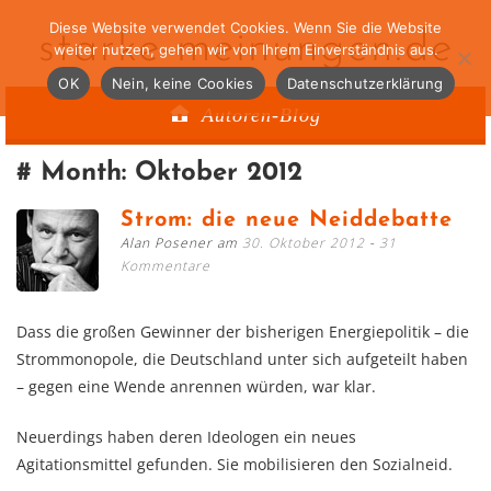
Diese Website verwendet Cookies. Wenn Sie die Website
starke-meinungen.de
weiter nutzen, gehen wir von Ihrem Einverständnis aus.
OK
Nein, keine Cookies
Datenschutzerklärung
Autoren-Blog
Month:
Oktober 2012
Strom: die neue Neiddebatte
Alan Posener am
30. Oktober 2012
31
Kommentare
Dass die großen Gewinner der bisherigen Energiepolitik – die
Strommonopole, die Deutschland unter sich aufgeteilt haben
– gegen eine Wende anrennen würden, war klar.
Neuerdings haben deren Ideologen ein neues
Agitationsmittel gefunden. Sie mobilisieren den Sozialneid.