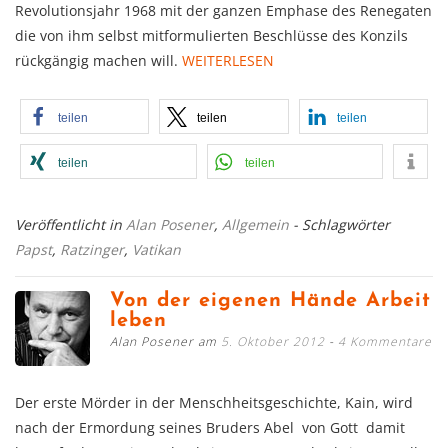
Revolutionsjahr 1968 mit der ganzen Emphase des Renegaten
die von ihm selbst mitformulierten Beschlüsse des Konzils
rückgängig machen will.
WEITERLESEN
teilen
teilen
teilen
teilen
teilen
Veröffentlicht in
Alan Posener
,
Allgemein
- Schlagwörter
Papst
,
Ratzinger
,
Vatikan
Von der eigenen Hände Arbeit
leben
Alan Posener am
5. Oktober 2012
4 Kommentare
Der erste Mörder in der Menschheitsgeschichte, Kain, wird
nach der Ermordung seines Bruders Abel von Gott damit