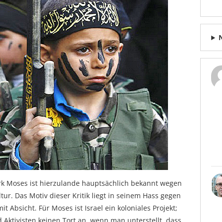
rk Moses ist hierzulande hauptsächlich bekannt wegen
r. Das Motiv dieser Kritik liegt in seinem Hass gegen
t Absicht. Für Moses ist Israel ein koloniales Projekt;
Aktivisten keinen Tort an, wenn man unterstellt, dass