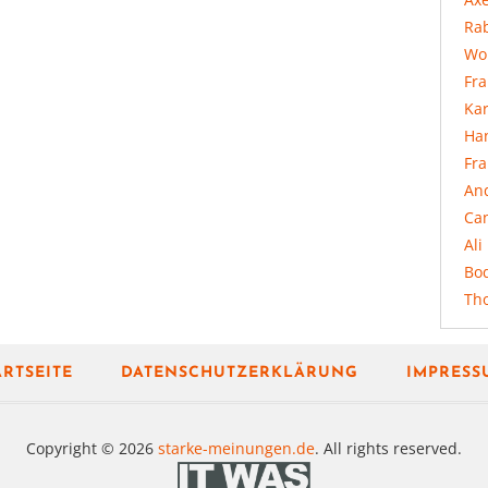
Rab
Wo
Fr
Ka
Ha
Fr
An
Ca
Ali
Bo
Th
ARTSEITE
DATENSCHUTZERKLÄRUNG
IMPRESS
Copyright © 2026
starke-meinungen.de
. All rights reserved.