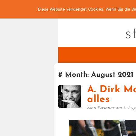
Diese Website verwendet Cookies. Wenn Sie die We
s
Month:
August 2021
A. Dirk M
alles
Alan Posener am
1. Aug