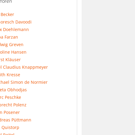
toren
l Becker
horesch Davoodi
x Doehlemann
ba Farzan
dwig Greven
koline Hansen
st Kläuser
el Claudius Knappmeyer
ith Kresse
chael Simon de Normier
feta Obhodjas
rc Peschke
precht Polenz
an Posener
dreas Püttmann
 Quistorp
l Reitel