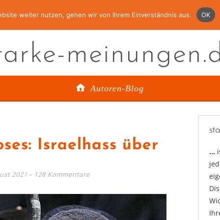
bsite weiter nutzen, gehen wir von Ihrem Einverständnis aus.
OK
tarke-meinungen.
Autoren-Blog
st
oses: Israelhass über
…
jed
ust 2021
128 Kommentare
ei
Di
Wid
Ihr