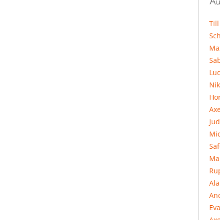
Au
Til
Sc
Ma
Sa
Lu
Ni
Hor
Ax
Jud
Mi
Sa
Ma
Ru
Al
An
Eva
Axe