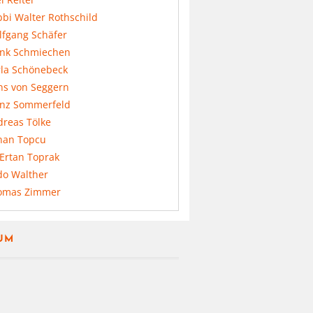
bi Walter Rothschild
lfgang Schäfer
ank Schmiechen
rla Schönebeck
ns von Seggern
anz Sommerfeld
dreas Tölke
nan Topcu
 Ertan Toprak
do Walther
omas Zimmer
UM