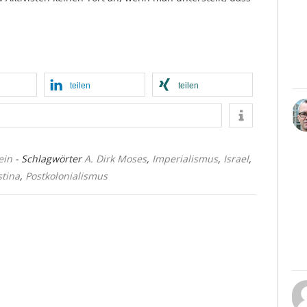
teilen
teilen
ein
- Schlagwörter
A. Dirk Moses
,
Imperialismus
,
Israel
,
stina
,
Postkolonialismus