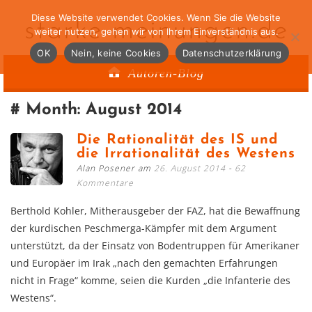
Diese Website verwendet Cookies. Wenn Sie die Website
starke-meinungen.de
weiter nutzen, gehen wir von Ihrem Einverständnis aus.
OK
Nein, keine Cookies
Datenschutzerklärung
Autoren-Blog
Month:
August 2014
Die Rationalität des IS und
die Irrationalität des Westens
Alan Posener am
26. August 2014
62
Kommentare
Berthold Kohler, Mitherausgeber der FAZ, hat die Bewaffnung
der kurdischen Peschmerga-Kämpfer mit dem Argument
unterstützt, da der Einsatz von Bodentruppen für Amerikaner
und Europäer im Irak „nach den gemachten Erfahrungen
nicht in Frage“ komme, seien die Kurden „die Infanterie des
Westens“.