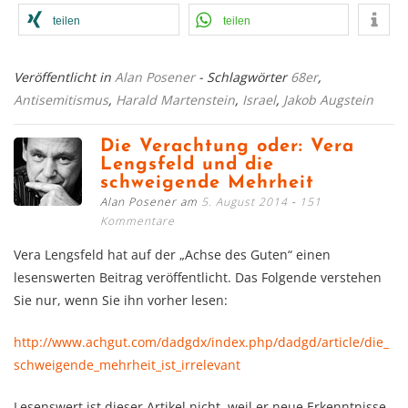
teilen
teilen
Veröffentlicht in
Alan Posener
- Schlagwörter
68er
,
Antisemitismus
,
Harald Martenstein
,
Israel
,
Jakob Augstein
Die Verachtung oder: Vera
Lengsfeld und die
schweigende Mehrheit
Alan Posener am
5. August 2014
151
Kommentare
Vera Lengsfeld hat auf der „Achse des Guten“ einen
lesenswerten Beitrag veröffentlicht. Das Folgende verstehen
Sie nur, wenn Sie ihn vorher lesen:
http://www.achgut.com/dadgdx/index.php/dadgd/article/die_
schweigende_mehrheit_ist_irrelevant
Lesenswert ist dieser Artikel nicht, weil er neue Erkenntnisse