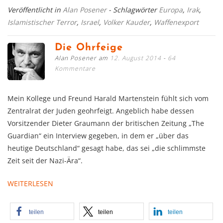
Veröffentlicht in
Alan Posener
- Schlagwörter
Europa
,
Irak
,
Islamistischer Terror
,
Israel
,
Volker Kauder
,
Waffenexport
Die Ohrfeige
Alan Posener am
12. August 2014
64
Kommentare
Mein Kollege und Freund Harald Martenstein fühlt sich vom
Zentralrat der Juden geohrfeigt. Angeblich habe dessen
Vorsitzender Dieter Graumann der britischen Zeitung „The
Guardian“ ein Interview gegeben, in dem er „über das
heutige Deutschland“ gesagt habe, das sei „die schlimmste
Zeit seit der Nazi-Ära“.
WEITERLESEN
teilen
teilen
teilen