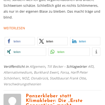
Sichtweisen schätze. Schließlich gibt es nichts Schlimmeres,
als nur in der eigenen Blase zu bleiben. Das macht träge und
blind.
WEITERLESEN
teilen
teilen
teilen
teilen
teilen
Veröffentlicht in
Allgemein
,
Till Becker
- Schlagwörter
AfD
,
Alternativmedium
,
Burkhard Ewert
,
Forsa
,
Harff-Peter
Schönherr
,
NOZ
,
Osnabrück
,
Stadtbaurat Frank Otte
,
Verschwörungstheorien
Panzerkleber statt
Klimakleber: Die „Erste