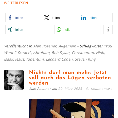
WEITERLESEN
teilen
teilen
teilen
teilen
teilen
Veröffentlicht in
Alan Posener
,
Allgemein
- Schlagwörter
"You
Want It Darker"
,
Abraham
,
Bob Dylan
,
Christentum
,
Hiob
,
Isaak
,
Jesus
,
Judentum
,
Leonard Cohen
,
Steven King
Nichts darf man mehr: Jetzt
soll auch das Lügen verboten
werden
Alan Posener am
29. März 2025
61 Kommentare