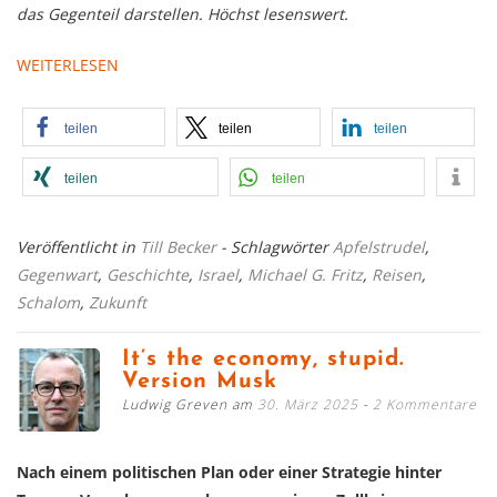
das Gegenteil darstellen. Höchst lesenswert.
WEITERLESEN
teilen
teilen
teilen
teilen
teilen
Veröffentlicht in
Till Becker
- Schlagwörter
Apfelstrudel
,
Gegenwart
,
Geschichte
,
Israel
,
Michael G. Fritz
,
Reisen
,
Schalom
,
Zukunft
It’s the economy, stupid.
Version Musk
Ludwig Greven am
30. März 2025
2 Kommentare
Nach einem politischen Plan oder einer Strategie hinter