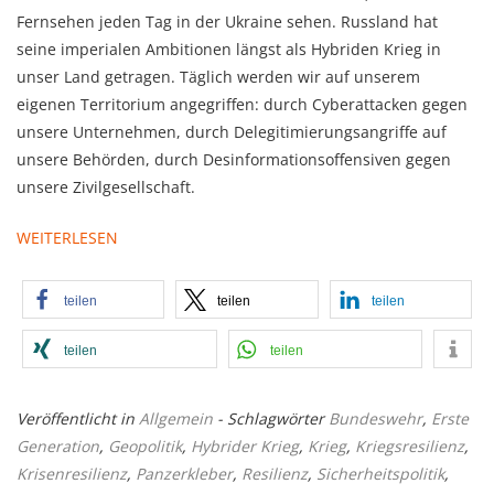
Fernsehen jeden Tag in der Ukraine sehen. Russland hat
seine imperialen Ambitionen längst als Hybriden Krieg in
unser Land getragen. Täglich werden wir auf unserem
eigenen Territorium angegriffen: durch Cyberattacken gegen
unsere Unternehmen, durch Delegitimierungsangriffe auf
unsere Behörden, durch Desinformationsoffensiven gegen
unsere Zivilgesellschaft.
WEITERLESEN
teilen
teilen
teilen
teilen
teilen
Veröffentlicht in
Allgemein
- Schlagwörter
Bundeswehr
,
Erste
Generation
,
Geopolitik
,
Hybrider Krieg
,
Krieg
,
Kriegsresilienz
,
Krisenresilienz
,
Panzerkleber
,
Resilienz
,
Sicherheitspolitik
,