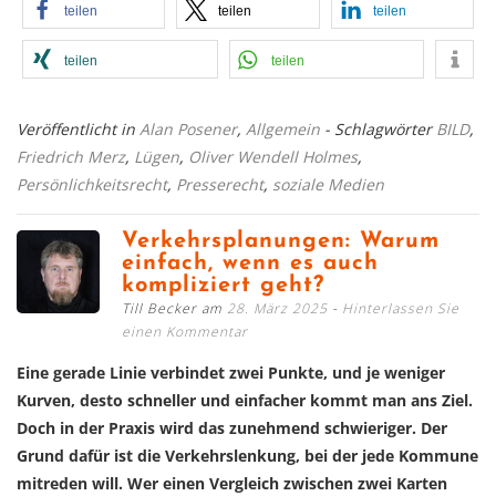
teilen
teilen
teilen
teilen
teilen
Veröffentlicht in
Alan Posener
,
Allgemein
- Schlagwörter
BILD
,
Friedrich Merz
,
Lügen
,
Oliver Wendell Holmes
,
Persönlichkeitsrecht
,
Presserecht
,
soziale Medien
Verkehrsplanungen: Warum
einfach, wenn es auch
kompliziert geht?
Till Becker am
28. März 2025
Hinterlassen Sie
einen Kommentar
Eine gerade Linie verbindet zwei Punkte, und je weniger
Kurven, desto schneller und einfacher kommt man ans Ziel.
Doch in der Praxis wird das zunehmend schwieriger. Der
Grund dafür ist die Verkehrslenkung, bei der jede Kommune
mitreden will. Wer einen Vergleich zwischen zwei Karten