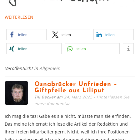
WEITERLESEN
teilen
teilen
teilen
teilen
teilen
Veröffentlicht in
Allgemein
Osnabrücker Unfrieden –
Giftpfeile aus Liliput
Till Becker am
24. März 2025
Hinterlassen Sie
einen Kommentar
Ich mag die taz! Gäbe es sie nicht, müsste man sie erfinden.
Das meine ich ernst: Ich lese die Artikel der Redaktion und
ihrer freien Mitarbeiter gern. Nicht, weil ich ihre Positionen
teile, sondern weil ich gute Argumentationen und andere