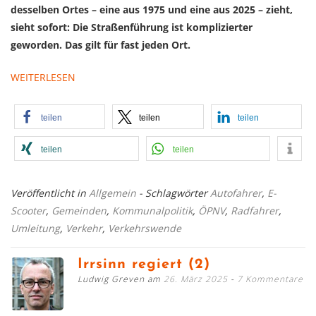
desselben Ortes – eine aus 1975 und eine aus 2025 – zieht,
sieht sofort: Die Straßenführung ist komplizierter
geworden. Das gilt für fast jeden Ort.
WEITERLESEN
teilen
teilen
teilen
teilen
teilen
Veröffentlicht in
Allgemein
- Schlagwörter
Autofahrer
,
E-
Scooter
,
Gemeinden
,
Kommunalpolitik
,
ÖPNV
,
Radfahrer
,
Umleitung
,
Verkehr
,
Verkehrswende
Irrsinn regiert (2)
Ludwig Greven am
26. März 2025
7 Kommentare