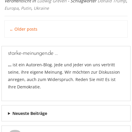
Veröffentlicht in
Ludwig Greven
- Schlagwörter
Donald Trump
,
Europa
,
Putin
,
Ukraine
Posts
Older posts
←
navigation
starke-meinungen.de …
…
ist ein Autoren-Blog. Jede und jeder von uns vertritt
seine, ihre eigene Meinung. Wir möchten zur Diskussion
anregen, auch zum Widerspruch. Reden Sie mit! Es ist
Ihre Demokratie.
Neueste Beiträge