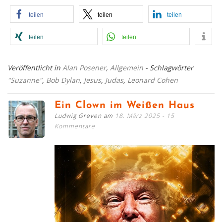
teilen
teilen
teilen
teilen
teilen
Veröffentlicht in
Alan Posener
,
Allgemein
- Schlagwörter
"Suzanne"
,
Bob Dylan
,
Jesus
,
Judas
,
Leonard Cohen
Ein Clown im Weißen Haus
Ludwig Greven am
18. März 2025
15
Kommentare