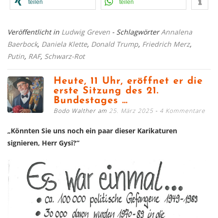
teilen
teilen
Veröffentlicht in
Ludwig Greven
- Schlagwörter
Annalena
Baerbock
,
Daniela Klette
,
Donald Trump
,
Friedrich Merz
,
Putin
,
RAF
,
Schwarz-Rot
Heute, 11 Uhr, eröffnet er die
erste Sitzung des 21.
Bundestages …
Bodo Walther am
25. März 2025
4 Kommentare
„Könnten Sie uns noch ein paar dieser Karikaturen
signieren, Herr Gysi?“