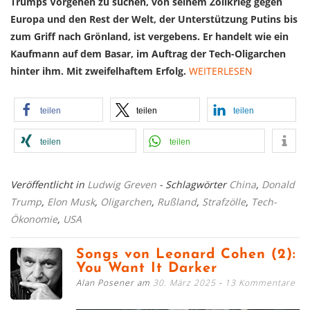
Trumps Vorgehen zu suchen, von seinem Zollkrieg gegen
Europa und den Rest der Welt, der Unterstützung Putins bis
zum Griff nach Grönland, ist vergebens. Er handelt wie ein
Kaufmann auf dem Basar, im Auftrag der Tech-Oligarchen
hinter ihm. Mit zweifelhaftem Erfolg.
WEITERLESEN
teilen
teilen
teilen
teilen
teilen
Veröffentlicht in
Ludwig Greven
- Schlagwörter
China
,
Donald
Trump
,
Elon Musk
,
Oligarchen
,
Rußland
,
Strafzölle
,
Tech-
Ökonomie
,
USA
Songs von Leonard Cohen (2):
You Want It Darker
Alan Posener am
30. März 2025
13 Kommentare