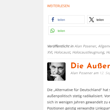
WEITERLESEN
teilen
teilen
teilen
Veröffentlicht in
Alan Posener
,
Allgem
XVI
,
Holocaust
,
Holocaustleugnung
,
H
Die Außen
Alan Posener am
12. S
Die „Alternative für Deutschland“ hat
außenpolitisch stetig radikalisiert. Vo
sich in wenigen Jahren gewandelt zu ei
Positionen geistig verwandte Linkspar