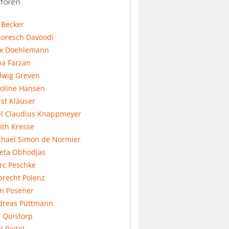
toren
l Becker
horesch Davoodi
x Doehlemann
ba Farzan
dwig Greven
koline Hansen
st Kläuser
el Claudius Knappmeyer
ith Kresse
chael Simon de Normier
feta Obhodjas
rc Peschke
precht Polenz
an Posener
dreas Püttmann
 Quistorp
l Reitel