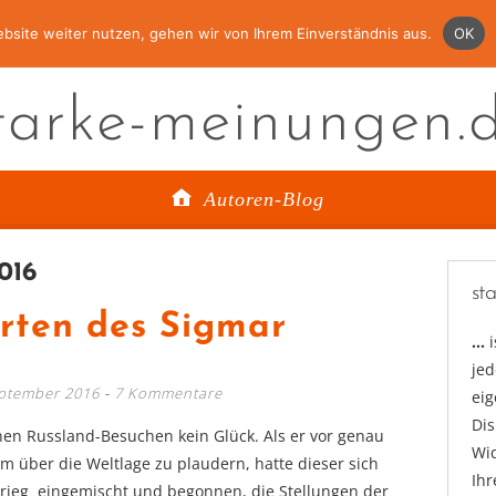
bsite weiter nutzen, gehen wir von Ihrem Einverständnis aus.
OK
tarke-meinungen.
Autoren-Blog
016
st
hrten des Sigmar
…
jed
eptember 2016
7 Kommentare
ei
Di
nen Russland-Besuchen kein Glück. Als er vor genau
Wid
m über die Weltlage zu plaudern, hatte dieser sich
Ihr
nkrieg eingemischt und begonnen, die Stellungen der