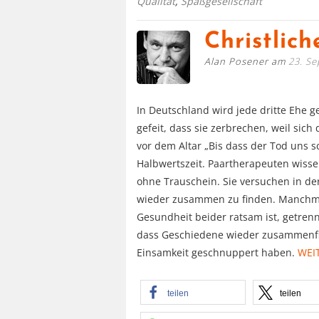
Qualität
,
Spaßgesellschaft
Christlic
Alan Posener am
23. S
In Deutschland wird jede dritte Ehe g
gefeit, dass sie zerbrechen, weil sic
vor dem Altar „Bis dass der Tod uns 
Halbwertszeit. Paartherapeuten wisse
ohne Trauschein. Sie versuchen in der
wieder zusammen zu finden. Manchmal
Gesundheit beider ratsam ist, getren
dass Geschiedene wieder zusammenfin
Einsamkeit geschnuppert haben.
WEI
teilen
teilen