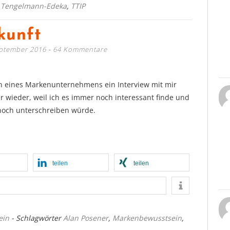
,
Tengelmann-Edeka
,
TTIP
kunft
eptember 2016
64 Kommentare
in eines Markenunternehmens ein Interview mit mir
r wieder, weil ich es immer noch interessant finde und
 noch unterschreiben würde.
teilen
teilen
ein
- Schlagwörter
Alan Posener
,
Markenbewusstsein
,