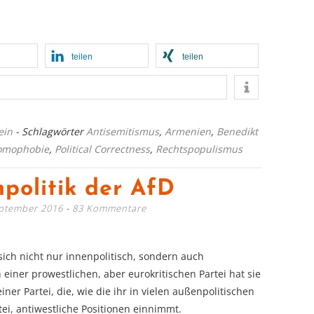
teilen
teilen
ein
- Schlagwörter
Antisemitismus
,
Armenien
,
Benedikt
omophobie
,
Political Correctness
,
Rechtspopulismus
politik der AfD
eptember 2016
83 Kommentare
 sich nicht nur innenpolitisch, sondern auch
n einer prowestlichen, aber eurokritischen Partei hat sie
ner Partei, die, wie die ihr in vielen außenpolitischen
tei, antiwestliche Positionen einnimmt.