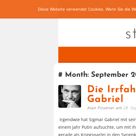
Diese Website verwendet Cookies. Wenn Sie die We
s
Month:
September 2
Die Irrfa
Gabriel
Alan Posener am
28. S
Irgendwie hat Sigmar Gabriel mit sei
einem Jahr Putin aufsuchte, um mit ih
gerade als Kriegspartei in den Syrie