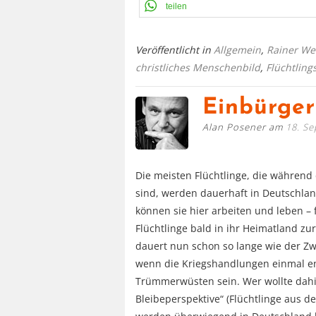
teilen
Veröffentlicht in
Allgemein
,
Rainer We
christliches Menschenbild
,
Flüchtlings
Einbürger
Alan Posener am
18. S
Die meisten Flüchtlinge, die währen
sind, werden dauerhaft in Deutschland
können sie hier arbeiten und leben – 
Flüchtlinge bald in ihr Heimatland zu
dauert nun schon so lange wie der Zw
wenn die Kriegshandlungen einmal en
Trümmerwüsten sein. Wer wollte dah
Bleibeperspektive“ (Flüchtlinge aus 