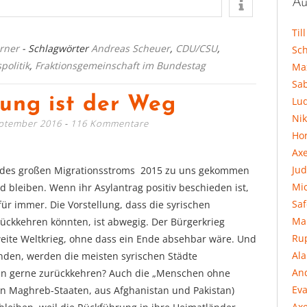
Au
Til
rner
- Schlagwörter
Andreas Scheuer
,
CDU/CSU
,
Sc
politik
,
Fraktionsgemeinschaft im Bundestag
Ma
Sa
ung ist der Weg
Lu
Ni
eptember 2016
116 Kommentare
Hor
Ax
Jud
d des großen Migrationsstroms 2015 zu uns gekommen
Mi
 bleiben. Wenn ihr Asylantrag positiv beschieden ist,
Sa
für immer. Die Vorstellung, dass die syrischen
Ma
rückkehren könnten, ist abwegig. Der Bürgerkrieg
Ru
eite Weltkrieg, ohne dass ein Ende absehbar wäre. Und
Al
den, werden die meisten syrischen Städte
An
in gerne zurückkehren? Auch die „Menschen ohne
Eva
den Maghreb-Staaten, aus Afghanistan und Pakistan)
Axe