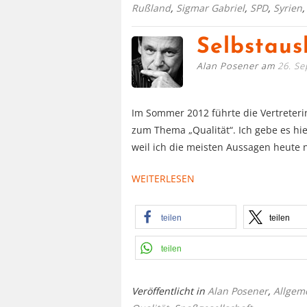
Rußland
,
Sigmar Gabriel
,
SPD
,
Syrien
Selbstaus
Alan Posener am
26. S
Im Sommer 2012 führte die Vertreter
zum Thema „Qualität“. Ich gebe es hie
weil ich die meisten Aussagen heute
WEITERLESEN
teilen
teilen
teilen
Veröffentlicht in
Alan Posener
,
Allgem