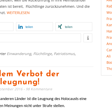
leiben, weil die Rückführung in ihre Heimatländer
Rab
aaten ist bereit, Flüchtlinge zurückzunehmen. Und die
Wo
nzt.
WEITERLESEN
Fr
Ka
teilen
teilen
Ha
Fr
An
Ca
rter
Einwanderung
,
Flüchtlinge
,
Patriotismus
,
Ali
Bo
Th
dem Verbot der
leugnung!
eptember 2016
98 Kommentare
 anderen Länder ist die Leugnung des Holocausts eine
en Meinungen nicht unter Strafe stellen.