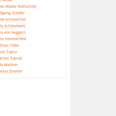
bi Walter Rothschild
lfgang Schäfer
ank Schmiechen
rla Schönebeck
ns von Seggern
anz Sommerfeld
dreas Tölke
nan Topcu
 Ertan Toprak
do Walther
omas Zimmer