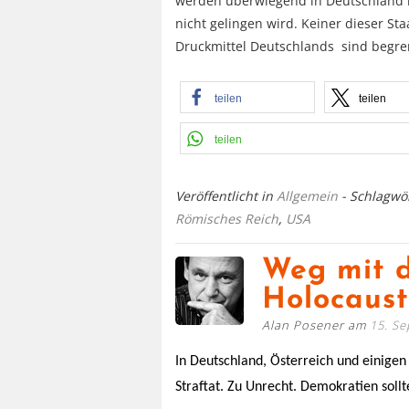
werden überwiegend in Deutschland b
nicht gelingen wird. Keiner dieser St
Druckmittel Deutschlands sind begre
teilen
teilen
teilen
Veröffentlicht in
Allgemein
- Schlagwö
Römisches Reich
,
USA
Weg mit 
Holocaust
Alan Posener am
15. S
In Deutschland, Österreich und einigen
Straftat. Zu Unrecht. Demokratien sollt