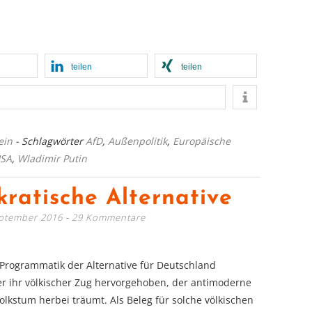
teilen
teilen
ein
- Schlagwörter
AfD
,
Außenpolitik
,
Europäische
SA
,
Wladimir Putin
ratische Alternative
eptember 2016
29 Kommentare
Programmatik der Alternative für Deutschland
r ihr völkischer Zug hervorgehoben, der antimoderne
lkstum herbei träumt. Als Beleg für solche völkischen