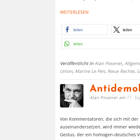
WEITERLESEN
teilen
teilen
teilen
Veröffentlicht in
Alan Posener
,
Allgem
Union
,
Marine Le Pen
,
Neue Rechte
,
U
Antidemok
Alan Posener am
11. S
Von Kommentatoren, die sich mit der 
auseinandersetzen, wird immer wiede
Gestus, der ein homogen-deutsches Vo