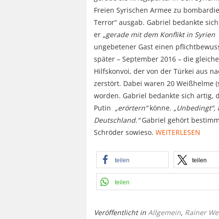
Freien Syrischen Armee zu bombardiere
Terror“ ausgab. Gabriel bedankte sich
er
„gerade mit dem Konflikt in Syrien 
ungebetener Gast einen pflichtbewus
später – September 2016 – die gleiche
Hilfskonvoi, der von der Türkei aus 
zerstört. Dabei waren 20 Weißhelme (so
worden. Gabriel bedankte sich artig, 
Putin
„erörtern“
könne.
„Unbedingt“,
Deutschland.“
Gabriel gehört bestimm
Schröder sowieso.
WEITERLESEN
teilen
teilen
teilen
Veröffentlicht in
Allgemein
,
Rainer We