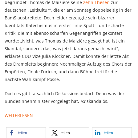
begründet Thomas de Maizière seine
zehn Thesen
zur
deutschen „Leitkultur“, die er am Sonntag doppelseitig in der
BamS ausbreitete. Doch leider erzeugte sein bizarrer
Identitäts-Katechismus in erster Linie Spott – und scharfe
Kritik, die mit ebenso scharfen Gegenangriffen gekontert
wurde: „Nicht, was Thomas de Maizière gesagt hat, ist ein
Skandal, sondern, das, was jetzt daraus gemacht wird“,
erklärte CDU-Vize Julia Klöckner. Damit könnte der letzte Akt
des Dramoletts beginnen: Nochmaliger Aufzug des Chors der
Empörten, Finale Furioso, und dann Bühne frei für die
nächste Wahlkampf-Posse.
Doch es gibt tatsächlich Diskussionsbedarf. Denn was der
Bundesinnenminister vorgelegt hat,
ist
skandalös.
WEITERLESEN
teilen
teilen
teilen