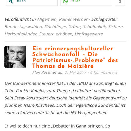
teilen
teilen
Veröffentlicht in
Allgemein
,
Rainer Werner
- Schlagwörter
Bundestagswahlen
,
Flüchtlinge
,
Grüne
,
Schulpolitik
,
Sichere
Herkunftsländer
,
Steuern erhöhen
,
Umfragewerte
Ein erinnerungskultureller
Schwächeanfall – Die
Patriotismus-„Probleme“ des
Thomas de Maizière
Alan Posener am
2. Mai 2017
6 Kommentare
Der Bundesinnenminister hat in der „BILD am Sonntag“ einen
Zehn-Punkte-Katalog zum Thema „Leitkultur“ veröffentlicht.
Sein Essay konstruiert deutsche Identität als Gegenentwurf zu
plumpen Islam-Klischees. Doch der eigentliche Sündenfall ist
seine relativierende Sicht auf die NS-Vergangenheit.
Er wollte doch nur eine „Debatte“ in Gang bringen. So