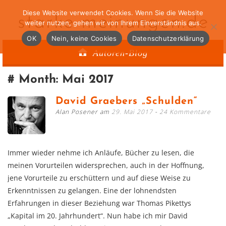
Diese Website verwendet Cookies. Wenn Sie die Website
starke-meinungen.de
weiter nutzen, gehen wir von Ihrem Einverständnis aus.
OK
Nein, keine Cookies
Datenschutzerklärung
Autoren-Blog
Month:
Mai 2017
David Graebers „Schulden“
Alan Posener am
29. Mai 2017
24 Kommentare
Immer wieder nehme ich Anläufe, Bücher zu lesen, die
meinen Vorurteilen widersprechen, auch in der Hoffnung,
jene Vorurteile zu erschüttern und auf diese Weise zu
Erkenntnissen zu gelangen. Eine der lohnendsten
Erfahrungen in dieser Beziehung war Thomas Pikettys
„Kapital im 20. Jahrhundert“. Nun habe ich mir David