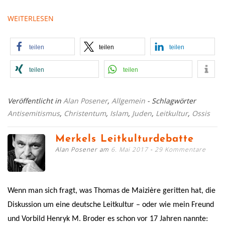
WEITERLESEN
teilen
teilen
teilen
teilen
teilen
Veröffentlicht in
Alan Posener
,
Allgemein
- Schlagwörter
Antisemitismus
,
Christentum
,
Islam
,
Juden
,
Leitkultur
,
Ossis
Merkels Leitkulturdebatte
Alan Posener am
6. Mai 2017
29 Kommentare
Wenn man sich fragt, was Thomas de Maizière geritten hat, die
Diskussion um eine deutsche Leitkultur – oder wie mein Freund
und Vorbild Henryk M. Broder es schon vor 17 Jahren nannte: