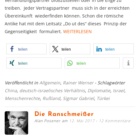
Verhandlungspartner bloßzustellen oder in die Enge zu
treiben. Jeder Vertragspartner muss sich in der erreichten
Übereinkunft wiederfinden können. Schon die römische
Antike hat mit dem Leitsatz „Do ut des“ dieses Prinzip der
Gegenseitigkeit formuliert.
WEITERLESEN
teilen
teilen
teilen
teilen
teilen
Veröffentlicht in
Allgemein
,
Rainer Werner
- Schlagwörter
China
,
deutsch-israelisches Verhältnis
,
Diplomatie
,
Israel
,
Menschenrechte
,
Rußland
,
Sigmar Gabriel
,
Türkei
Die Ranschmeißer
Alan Posener am
12. Mai 2017
12 Kommentare