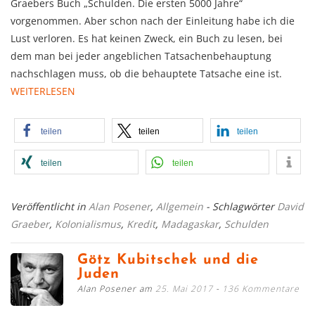
Graebers Buch „Schulden. Die ersten 5000 Jahre“
vorgenommen. Aber schon nach der Einleitung habe ich die
Lust verloren. Es hat keinen Zweck, ein Buch zu lesen, bei
dem man bei jeder angeblichen Tatsachenbehauptung
nachschlagen muss, ob die behauptete Tatsache eine ist.
WEITERLESEN
teilen
teilen
teilen
teilen
teilen
Veröffentlicht in
Alan Posener
,
Allgemein
- Schlagwörter
David
Graeber
,
Kolonialismus
,
Kredit
,
Madagaskar
,
Schulden
Götz Kubitschek und die
Juden
Alan Posener am
25. Mai 2017
136 Kommentare