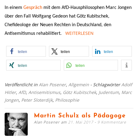
In einem
Gespräch
mit dem AfD-Hausphilosophen Marc Jongen
über den Fall Wolfgang Gedeon hat Götz Kubitschek,
Chefideologe der Neuen Rechten in Deutschland, den
WEITERLESEN
Antisemitismus rehabilitiert.
teilen
teilen
teilen
teilen
teilen
Veröffentlicht in
Alan Posener
,
Allgemein
- Schlagwörter
Adolf
Hitler
,
AfD
,
Antisemitismus
,
Götz Kubitschek
,
Judentum
,
Marc
Jongen
,
Peter Sloterdijk
,
Philosophie
Martin Schulz als Pädagoge
Alan Posener am
21. Mai 2017
9 Kommentare