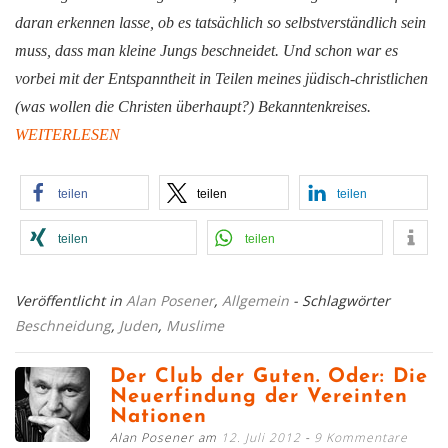
daran erkennen lasse, ob es tatsächlich so selbstverständlich sein
muss, dass man kleine Jungs beschneidet. Und schon war es
vorbei mit der Entspanntheit in Teilen meines jüdisch-christlichen
(was wollen die Christen überhaupt?) Bekanntenkreises.
WEITERLESEN
teilen
teilen
teilen
teilen
teilen
Veröffentlicht in
Alan Posener
,
Allgemein
- Schlagwörter
Beschneidung
,
Juden
,
Muslime
Der Club der Guten. Oder: Die
Neuerfindung der Vereinten
Nationen
Alan Posener am
12. Juli 2012
9 Kommentare