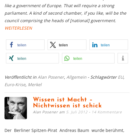
like a government of Europe. That will require a strong
parliament. A kind of second chamber, if you like, will be the
council comprising the heads of [national] government.
WEITERLESEN
teilen
teilen
teilen
teilen
teilen
Veröffentlicht in
Alan Posener
,
Allgemein
- Schlagwörter
EU
,
Euro-Krise
,
Merkel
Wissen ist Macht –
Nichtwissen ist schick
Alan Posener am
5. Juli 2012
14 Kommentare
Der Berliner Spitzen-Pirat Andreas Baum wurde berühmt,