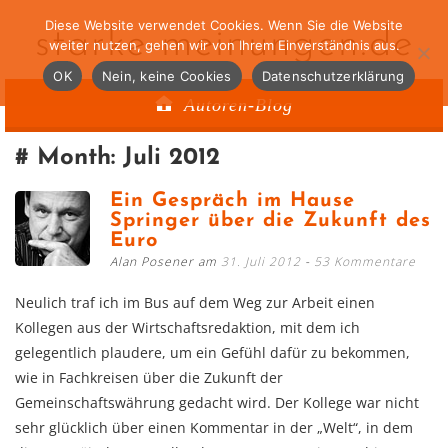
Diese Website verwendet Cookies. Wenn Sie die Website
starke-meinungen.de
weiter nutzen, gehen wir von Ihrem Einverständnis aus.
OK
Nein, keine Cookies
Datenschutzerklärung
Autoren-Blog
Month:
Juli 2012
Ein Gespräch im Hause
Springer über die Zukunft des
Euro
Alan Posener am
31. Juli 2012
53 Kommentare
Neulich traf ich im Bus auf dem Weg zur Arbeit einen
Kollegen aus der Wirtschaftsredaktion, mit dem ich
gelegentlich plaudere, um ein Gefühl dafür zu bekommen,
wie in Fachkreisen über die Zukunft der
Gemeinschaftswährung gedacht wird. Der Kollege war nicht
sehr glücklich über einen Kommentar in der „Welt“, in dem