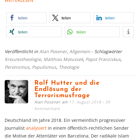
WEITERLESEN
teilen
teilen
teilen
teilen
teilen
Veröffentlicht in
Alan Posener
,
Allgemein
- Schlagwörter
Kreuzestheologie
,
Matthias Matussek
,
Papst Franziskus
,
Peronismus
,
Populismus
,
Theologie
Ralf Hutter und die
Endlösung der
Terrorismusfrage
Alan Posener am
17. August 2018
39
Kommentare
Deutschland im Jahre 2018. Ein vermeintlich progressiver
Journalist
analysiert
in einem öffentlich-rechtlichen Sender
die Motive der Attentäter von Barcelona. Der radikale Islam