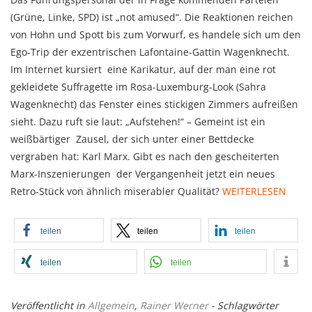
(Grüne, Linke, SPD) ist „not amused“. Die Reaktionen reichen
von Hohn und Spott bis zum Vorwurf, es handele sich um den
Ego-Trip der exzentrischen Lafontaine-Gattin Wagenknecht.
Im Internet kursiert eine Karikatur, auf der man eine rot
gekleidete Suffragette im Rosa-Luxemburg-Look (Sahra
Wagenknecht) das Fenster eines stickigen Zimmers aufreißen
sieht. Dazu ruft sie laut: „Aufstehen!“ – Gemeint ist ein
weißbärtiger Zausel, der sich unter einer Bettdecke
vergraben hat: Karl Marx. Gibt es nach den gescheiterten
Marx-Inszenierungen der Vergangenheit jetzt ein neues
Retro-Stück von ähnlich miserabler Qualität?
WEITERLESEN
teilen
teilen
teilen
teilen
teilen
Veröffentlicht in
Allgemein
,
Rainer Werner
- Schlagwörter