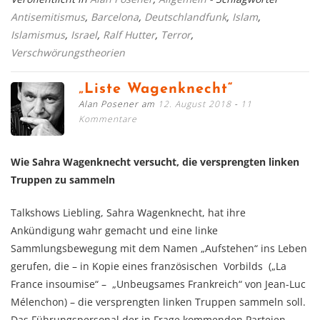
Antisemitismus
,
Barcelona
,
Deutschlandfunk
,
Islam
,
Islamismus
,
Israel
,
Ralf Hutter
,
Terror
,
Verschwörungstheorien
„Liste Wagenknecht“
Alan Posener am
12. August 2018
11
Kommentare
Wie Sahra Wagenknecht versucht, die versprengten linken
Truppen zu sammeln
Talkshows Liebling, Sahra Wagenknecht, hat ihre
Ankündigung wahr gemacht und eine linke
Sammlungsbewegung mit dem Namen „Aufstehen“ ins Leben
gerufen, die – in Kopie eines französischen Vorbilds („La
France insoumise“ – „Unbeugsames Frankreich“ von Jean-Luc
Mélenchon) – die versprengten linken Truppen sammeln soll.
Das Führungspersonal der in Frage kommenden Parteien