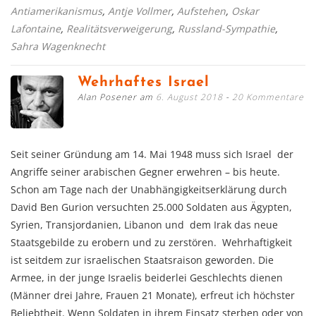
Antiamerikanismus
,
Antje Vollmer
,
Aufstehen
,
Oskar
Lafontaine
,
Realitätsverweigerung
,
Russland-Sympathie
,
Sahra Wagenknecht
Wehrhaftes Israel
Alan Posener am
6. August 2018
20 Kommentare
Seit seiner Gründung am 14. Mai 1948 muss sich Israel der
Angriffe seiner arabischen Gegner erwehren – bis heute.
Schon am Tage nach der Unabhängigkeitserklärung durch
David Ben Gurion versuchten 25.000 Soldaten aus Ägypten,
Syrien, Transjordanien, Libanon und dem Irak das neue
Staatsgebilde zu erobern und zu zerstören. Wehrhaftigkeit
ist seitdem zur israelischen Staatsraison geworden. Die
Armee, in der junge Israelis beiderlei Geschlechts dienen
(Männer drei Jahre, Frauen 21 Monate), erfreut ich höchster
Beliebtheit. Wenn Soldaten in ihrem Einsatz sterben oder von