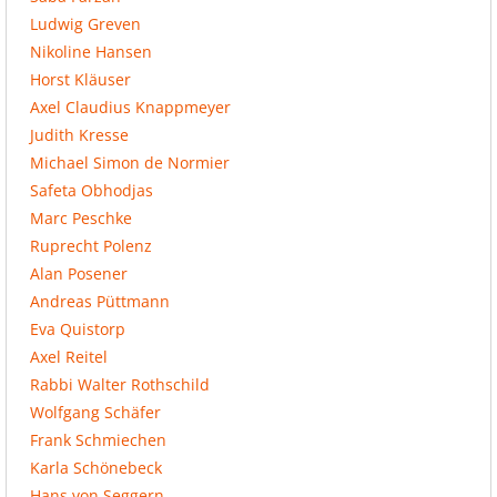
Ludwig Greven
Nikoline Hansen
Horst Kläuser
Axel Claudius Knappmeyer
Judith Kresse
Michael Simon de Normier
Safeta Obhodjas
Marc Peschke
Ruprecht Polenz
Alan Posener
Andreas Püttmann
Eva Quistorp
Axel Reitel
Rabbi Walter Rothschild
Wolfgang Schäfer
Frank Schmiechen
Karla Schönebeck
Hans von Seggern