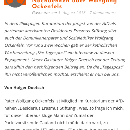
Nachdenken über Wolfgang
Ockenfels
Gastautor am
3. August 2018
7 Kommentare
In dem 25köpfigen Kuratorium der jüngst von der AfD als
parteinah anerkannten Desiderius-Erasmus-Stiftung sitzt
auch der Dominikanerpater und Sozialethiker Wolfgang
Ockenfels. Vor rund zwei Wochen gab er der katholischen
Wochenzeitung „Die Tagespost“ ein Interview zu diesem
Engagement. Unser Gastautor Holger Doetsch bot der Zeitung
daraufhin den nachfolgenden Beitrag an. Da die „Tagespost“
ihn nicht veröffentlichen möchte, erscheint er nun bei uns
.
Von Holger Doetsch
Pater Wolfgang Ockenfels ist Mitglied im Kuratorium der AfD-
nahen „Desiderius Erasmus Stiftung”. Was, so frage ich mich,
tut dieser überaus kluge Mann da? Zumal der
Parteivorsitzende Gauland nicht müde darin wird, zu
betonen, dass die AfD mit dem „C” nicht zu tun haben will.