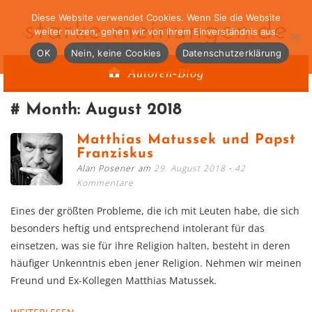
Diese Website verwendet Cookies. Wenn Sie die Website
starke-meinungen.de
weiter nutzen, gehen wir von Ihrem Einverständnis aus.
OK
Nein, keine Cookies
Datenschutzerklärung
Autoren-Blog
Month:
August 2018
Matthias Matussek und Papst
Franziskus
Alan Posener am
29. August 2018
42
Kommentare
Eines der größten Probleme, die ich mit Leuten habe, die sich
besonders heftig und entsprechend intolerant für das
einsetzen, was sie für ihre Religion halten, besteht in deren
häufiger Unkenntnis eben jener Religion. Nehmen wir meinen
Freund und Ex-Kollegen Matthias Matussek.