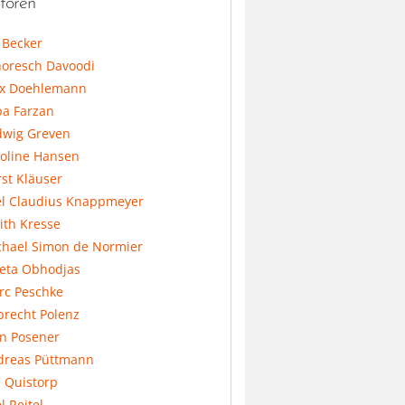
toren
l Becker
horesch Davoodi
x Doehlemann
ba Farzan
dwig Greven
koline Hansen
st Kläuser
el Claudius Knappmeyer
ith Kresse
chael Simon de Normier
feta Obhodjas
rc Peschke
precht Polenz
an Posener
dreas Püttmann
 Quistorp
l Reitel