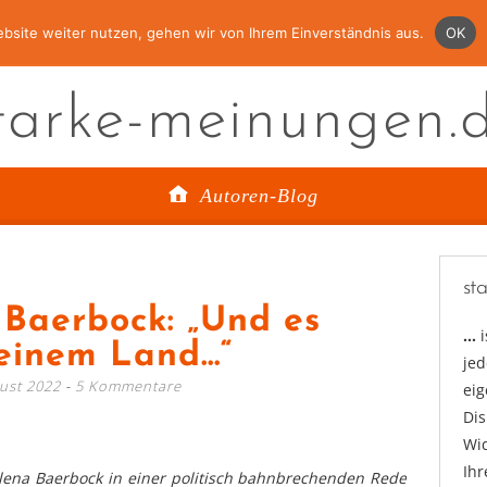
bsite weiter nutzen, gehen wir von Ihrem Einverständnis aus.
OK
tarke-meinungen.
Autoren-Blog
st
Baerbock: „Und es
…
meinem Land…“
jed
ust 2022
5 Kommentare
ei
Di
Wid
Ihr
lena Baerbock in einer politisch bahnbrechenden Rede