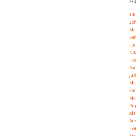
Au
Til
Sc
Ma
Sa
Lu
Ni
Hor
Ax
Jud
Mi
Sa
Ma
Ru
Al
An
Eva
Axe