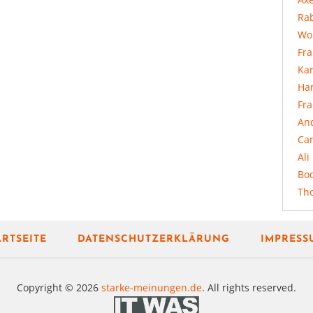
Rab
Wo
Fr
Ka
Ha
Fr
An
Ca
Ali
Bo
Th
ARTSEITE
DATENSCHUTZERKLÄRUNG
IMPRESS
Copyright © 2026
starke-meinungen.de
. All rights reserved.