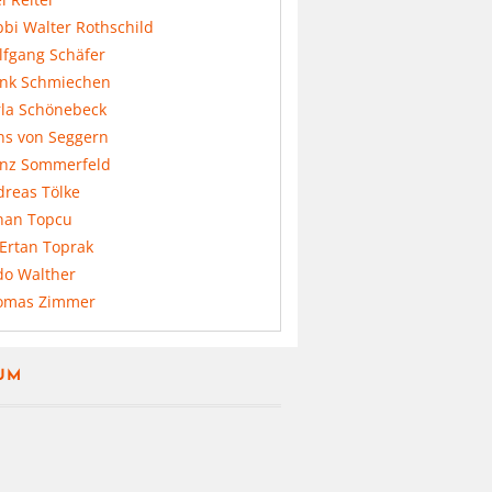
bi Walter Rothschild
lfgang Schäfer
ank Schmiechen
rla Schönebeck
ns von Seggern
anz Sommerfeld
dreas Tölke
nan Topcu
 Ertan Toprak
do Walther
omas Zimmer
UM