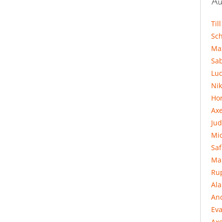
Au
Til
Sc
Ma
Sa
Lu
Ni
Hor
Ax
Jud
Mi
Sa
Ma
Ru
Al
An
Eva
Axe