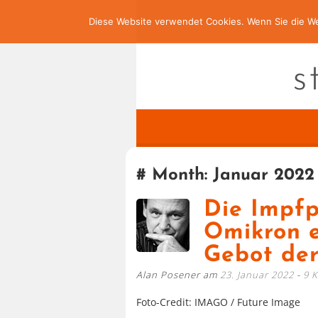
Diese Website verwendet Cookies. Wenn Sie die We
s
Month:
Januar 2022
Die Impfp
Omikron e
Gebot der
Alan Posener am
23. Januar 2022
9 
Foto-Credit: IMAGO / Future Image