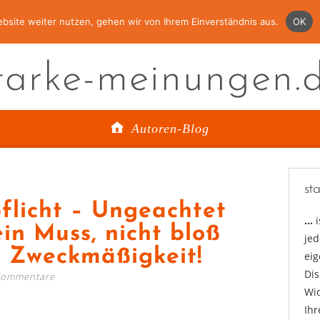
bsite weiter nutzen, gehen wir von Ihrem Einverständnis aus.
OK
tarke-meinungen.
Autoren-Blog
st
flicht – Ungeachtet
…
in Muss, nicht bloß
jed
 Zweckmäßigkeit!
ei
Di
Kommentare
Wid
Ihr