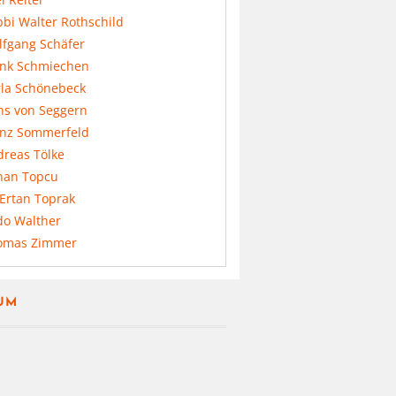
bi Walter Rothschild
lfgang Schäfer
ank Schmiechen
rla Schönebeck
ns von Seggern
anz Sommerfeld
dreas Tölke
nan Topcu
 Ertan Toprak
do Walther
omas Zimmer
UM