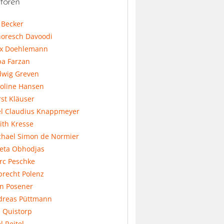
toren
l Becker
horesch Davoodi
x Doehlemann
ba Farzan
dwig Greven
koline Hansen
st Kläuser
el Claudius Knappmeyer
ith Kresse
chael Simon de Normier
feta Obhodjas
rc Peschke
precht Polenz
an Posener
dreas Püttmann
 Quistorp
l Reitel