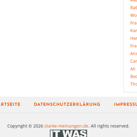
Rab
Wo
Fr
Ka
Ha
Fr
An
Ca
Ali
Bo
Th
ARTSEITE
DATENSCHUTZERKLÄRUNG
IMPRESS
Copyright © 2026
starke-meinungen.de
. All rights reserved.