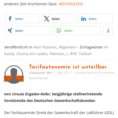
anderen Zeit erscheinen lässt.
WEITERLESEN
teilen
teilen
teilen
teilen
teilen
Veröffentlicht in
Alan Posener
,
Allgemein
- Schlagwörter
Al-
Kaida
,
Osama bin Laden
,
Pakistan
,
r
,
RAF
,
Taliban
Tarifautonomie ist unteilbar
Gastautor am
1. Mai 2011
Hinterlassen Sie einen
Kommentar
von
Ursula Engelen-Kefer
, langjährige stellvertretende
Vorsitzende des Deutschen Gewerkschaftsbundes:
Der fortdauernde Streik der Gewerkschaft der Lokführer (GDL)