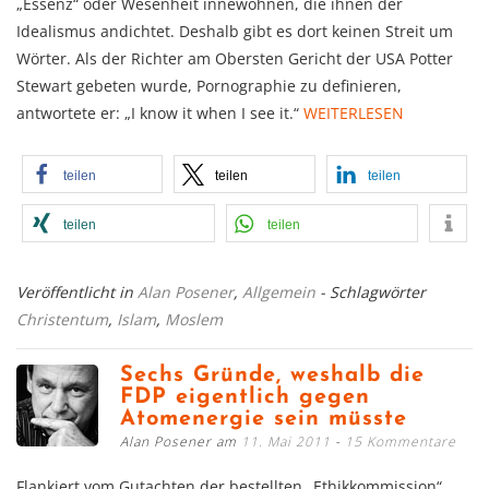
„Essenz“ oder Wesenheit innewohnen, die ihnen der
Idealismus andichtet. Deshalb gibt es dort keinen Streit um
Wörter. Als der Richter am Obersten Gericht der USA Potter
Stewart gebeten wurde, Pornographie zu definieren,
antwortete er: „I know it when I see it.“
WEITERLESEN
teilen
teilen
teilen
teilen
teilen
Veröffentlicht in
Alan Posener
,
Allgemein
- Schlagwörter
Christentum
,
Islam
,
Moslem
Sechs Gründe, weshalb die
FDP eigentlich gegen
Atomenergie sein müsste
Alan Posener am
11. Mai 2011
15 Kommentare
Flankiert vom Gutachten der bestellten „Ethikkommission“