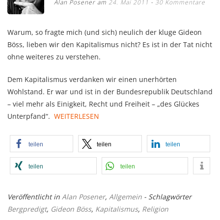
Alan Posener am
24. Mai 2011
30 Kommentare
Warum, so fragte mich (und sich) neulich der kluge Gideon
Böss, lieben wir den Kapitalismus nicht? Es ist in der Tat nicht
ohne weiteres zu verstehen.
Dem Kapitalismus verdanken wir einen unerhörten
Wohlstand. Er war und ist in der Bundesrepublik Deutschland
– viel mehr als Einigkeit, Recht und Freiheit – „des Glückes
Unterpfand“.
WEITERLESEN
teilen
teilen
teilen
teilen
teilen
Veröffentlicht in
Alan Posener
,
Allgemein
- Schlagwörter
Bergpredigt
,
Gideon Böss
,
Kapitalismus
,
Religion