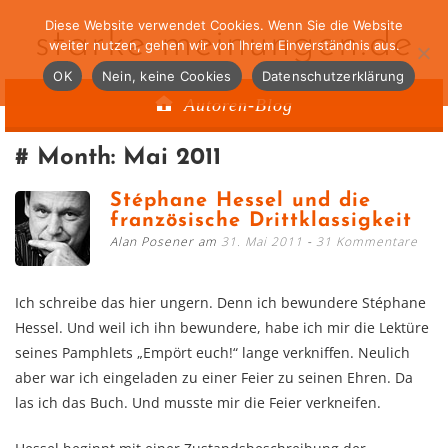
Diese Website verwendet Cookies. Wenn Sie die Website
starke-meinungen.de
weiter nutzen, gehen wir von Ihrem Einverständnis aus.
OK
Nein, keine Cookies
Datenschutzerklärung
Autoren-Blog
Month:
Mai 2011
Stéphane Hessel und die
französische Drittklassigkeit
Alan Posener am
31. Mai 2011
31 Kommentare
Ich schreibe das hier ungern. Denn ich bewundere Stéphane
Hessel. Und weil ich ihn bewundere, habe ich mir die Lektüre
seines Pamphlets „Empört euch!“ lange verkniffen. Neulich
aber war ich eingeladen zu einer Feier zu seinen Ehren. Da
las ich das Buch. Und musste mir die Feier verkneifen.