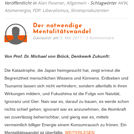
Veröffentlicht in
Alan Posener
,
Allgemein
- Schlagwörter
AKW
,
Atomenergie
,
FDP. Liberalismus
,
Stromproduzenten
Der notwendige
Mentalitätswandel
Gastautor am
9. Mai 2011
3 Kommentare
Von Prof. Dr. Michael von Brück, Denkwerk Zukunft:
Die Katastrophe, die Japan heimgesucht hat, zeigt erneut die
Begrenztheit menschlichen Wissens und Könnens. Erdbeben und
Tsunamis lassen sich nicht verhindern, sondern allenfalls in ihren
Wirkungen mildern, und Fukushima ist die Folge von Naivität,
Ignoranz und Gier. Naiv war es, darauf zu bauen, es werde schon
nichts schief gehen; ignorant war es anzunehmen, die Atomkraft
sei zuverlässig beherrschbar; und gierig war es, mittels
vermeintlich billiger Energie einem Konsumrausch zu frönen. Ein
Mentalitätswandel ist überfällig.
WEITERLESEN