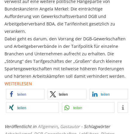
verweist auf eine weitere politische Hängepartie von
Bundeskanzlerin Angela Merkel: Die einträchtige
Aufforderung von Gewerkschaftsverband DGB und
Arbeitgeberverband BDA, die Tarifeinheit gesetzlich zu
verankern.
Dabei geht es darum, den Vorrang der DGB-Gewerkschaften
und Arbeitgeberverbände in der Tarifpolitik für einzelne
Branchen und Unternehmen aufrecht zu erhalten. Die
„Störung“ des Tarifgeschäftes der „Großen“ durch kleinere
Spartengewerkschaften mit teilweise höheren Forderungen
und härteren Arbeitskämpfen soll damit verhindert werden.
WEITERLESEN
teilen
teilen
teilen
teilen
teilen
Veröffentlicht in
Allgemein
,
Gastautor
- Schlagwörter
Arbeitskampf
,
DGB-Gewerkschaften
,
Lokführer
,
Piloten
,