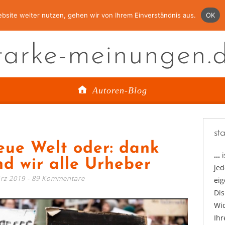
bsite weiter nutzen, gehen wir von Ihrem Einverständnis aus.
OK
tarke-meinungen.
Autoren-Blog
st
ue Welt oder: dank
…
nd wir alle Urheber
jed
rz 2019
89 Kommentare
ei
Di
Wid
Ihr