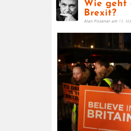
Wie geht 
Brexit?
Alan Posener am
15. Mä