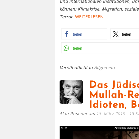
und internationalen Institutionen, um
können: Klimakrise, Migration, sozial
Terror.
WEITERLESEN
teilen
teilen
teilen
Veröffentlicht in
Allgemein
Das Jüdi
Mullah-Re
Idioten, 
Alan Posener am
18. März 2019
13 