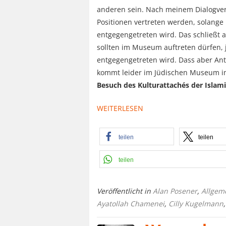
anderen sein. Nach meinem Dialogvers
Positionen vertreten werden, solang
entgegengetreten wird. Das schließt au
sollten im Museum auftreten dürfen, j
entgegengetreten wird. Dass aber Anti
kommt leider im Jüdischen Museum 
Besuch des Kulturattachés der Islam
WEITERLESEN
teilen
teilen
teilen
Veröffentlicht in
Alan Posener
,
Allgem
Ayatollah Chamenei
,
Cilly Kugelmann