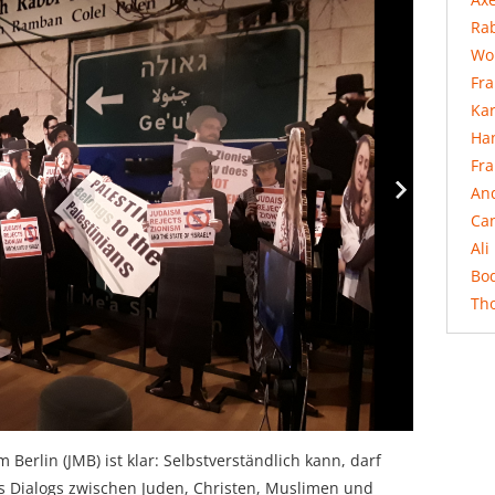
Rab
Wo
Fr
Ka
Ha
Fr
An
Ca
Ali
Bo
Th
rlin (JMB) ist klar: Selbstverständlich kann, darf
s Dialogs zwischen Juden, Christen, Muslimen und