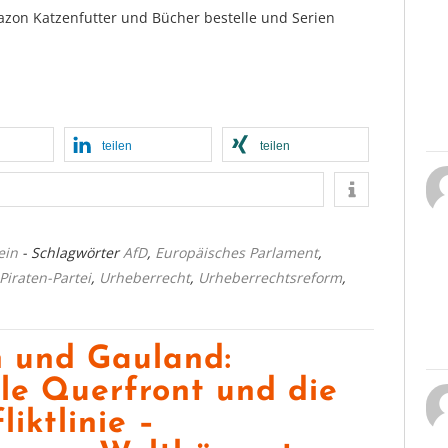
azon Katzenfutter und Bücher bestelle und Serien
teilen
teilen
ein
- Schlagwörter
AfD
,
Europäisches Parlament
,
Piraten-Partei
,
Urheberrecht
,
Urheberrechtsreform
,
 und Gauland:
ale Querfront und die
iktlinie –