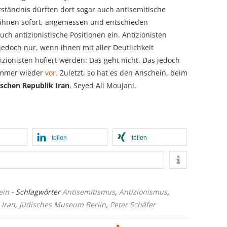
tändnis dürften dort sogar auch antisemitische
e ihnen sofort, angemessen und entschieden
ch antizionistische Positionen ein. Antizionisten
edoch nur, wenn ihnen mit aller Deutlichkeit
zionisten hofiert werden: Das geht nicht. Das jedoch
immer wieder
vor.
Zuletzt, so hat es den Anschein, beim
ischen Republik Iran
, Seyed Ali Moujani.
teilen
teilen
ein
- Schlagwörter
Antisemitismus
,
Antizionismus
,
,
Iran
,
Jüdisches Museum Berlin
,
Peter Schäfer