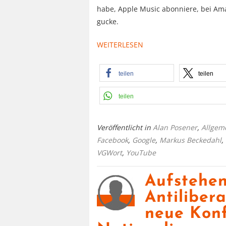
habe, Apple Music abonniere, bei Am
gucke.
WEITERLESEN
teilen
teilen
teilen
Veröffentlicht in
Alan Posener
,
Allgem
Facebook
,
Google
,
Markus Beckedahl
,
VGWort
,
YouTube
Aufstehen
Antiliber
neue Konfl