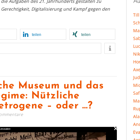
Au
 die Aufgaben des 21. Jahrhunderts gestalten zu
e Gerechtigkeit, Digitalisierung und Kampf gegen den
Til
Sc
Ma
teilen
teilen
Sa
Lu
Ni
Hor
Ax
Jud
sche Museum und das
Mi
Sa
gime: Nützliche
Ma
Betrogene – oder …?
Ru
Kommentare
Al
An
Eva
Axe