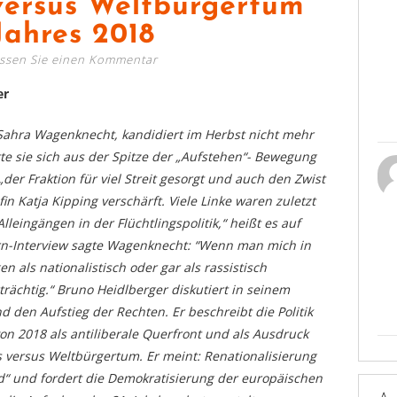
versus Weltbürgertum
Jahres 2018
assen Sie einen Kommentar
er
, Sahra Wagenknecht, kandidiert im Herbst nicht mehr
e sie sich aus der Spitze der „Aufstehen“- Bewegung
der Fraktion für viel Streit gesorgt und auch den Zwist
 Katja Kipping verschärft. Viele Linke waren zuletzt
eingängen in der Flüchtlingspolitik,“ heißt es auf
ern-Interview sagte Wagenknecht: “Wenn man mich in
n als nationalistisch oder gar als rassistisch
rträchtig.“ Bruno Heidlberger diskutiert in seinem
d den Aufstieg der Rechten. Er beschreibt die
Politik
on 2018 als antiliberale Querfront und
als Ausdruck
us versus Weltbürgertum. Er meint:
Renationalisierung
d“ und fordert die
Demokratisierung der europäischen