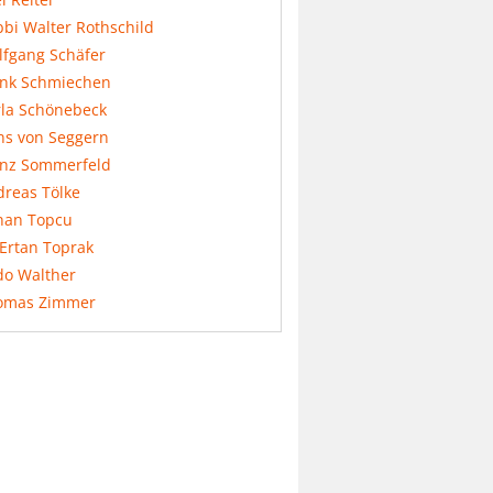
bi Walter Rothschild
lfgang Schäfer
ank Schmiechen
rla Schönebeck
ns von Seggern
anz Sommerfeld
dreas Tölke
nan Topcu
 Ertan Toprak
do Walther
omas Zimmer