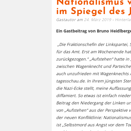
Nationalismus 
im Spiegel des 
Gastautor am
24. März 2019
Hinterl
Ein Gastbeitrag von Bruno Heidlberg
„Die Fraktionschefin der Linkspartei
für das Amt. Erst am Wochenende hatt
zurückgezogen.“ „Aufstehen“ hatte in „
zwischen Wagenknecht und Parteichefin
auch unzufrieden mit Wagenknechts All
tagesschau.de. In ihrem jüngsten St
die Nazi-Ecke stellt, meine Auffassunge
diffamiert. So etwas ist einfach niede
Beitrag den
Niedergang der Linken un
von „Aufstehen“ aus der Perspektive v
der neuen
Konfliktlinie: Nationalism
ist „Selbstmord aus Angst vor dem To