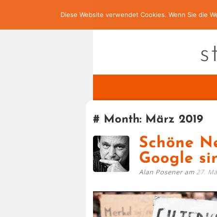
Diese Website verwendet Cookies. Wenn Sie die We
s
Month:
März 2019
Schöne Ne
Google si
Alan Posener am
27. Mä