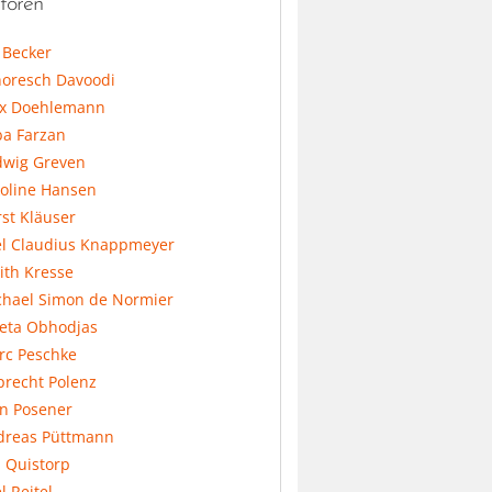
toren
l Becker
horesch Davoodi
x Doehlemann
ba Farzan
dwig Greven
koline Hansen
st Kläuser
el Claudius Knappmeyer
ith Kresse
chael Simon de Normier
feta Obhodjas
rc Peschke
precht Polenz
an Posener
dreas Püttmann
 Quistorp
l Reitel