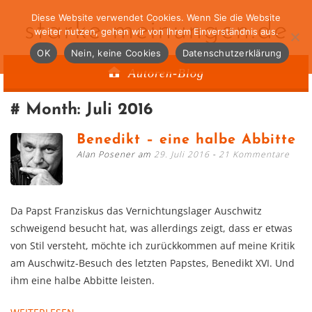
Diese Website verwendet Cookies. Wenn Sie die Website
starke-meinungen.de
weiter nutzen, gehen wir von Ihrem Einverständnis aus.
OK
Nein, keine Cookies
Datenschutzerklärung
Autoren-Blog
Month:
Juli 2016
Benedikt – eine halbe Abbitte
Alan Posener am
29. Juli 2016
21 Kommentare
Da Papst Franziskus das Vernichtungslager Auschwitz
schweigend besucht hat, was allerdings zeigt, dass er etwas
von Stil versteht, möchte ich zurückkommen auf meine Kritik
am Auschwitz-Besuch des letzten Papstes, Benedikt XVI. Und
ihm eine halbe Abbitte leisten.