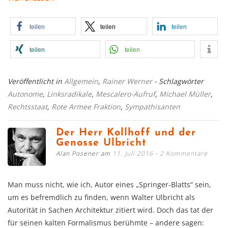
teilen
teilen
teilen
teilen
teilen
Veröffentlicht in
Allgemein
,
Rainer Werner
- Schlagwörter
Autonome
,
Linksradikale
,
Mescalero-Aufruf
,
Michael Müller
,
Rechtsstaat
,
Rote Armee Fraktion
,
Sympathisanten
Der Herr Kollhoff und der
Genosse Ulbricht
Alan Posener am
11. Juli 2016
2 Kommentare
Man muss nicht, wie ich, Autor eines „Springer-Blatts“ sein,
um es befremdlich zu finden, wenn Walter Ulbricht als
Autorität in Sachen Architektur zitiert wird. Doch das tat der
für seinen kalten Formalismus berühmte – andere sagen: