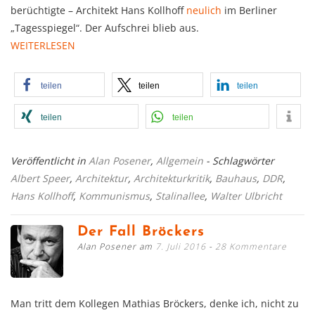
berüchtigte – Architekt Hans Kollhoff
neulich
im Berliner
„Tagesspiegel“. Der Aufschrei blieb aus.
WEITERLESEN
teilen
teilen
teilen
teilen
teilen
Veröffentlicht in
Alan Posener
,
Allgemein
- Schlagwörter
Albert Speer
,
Architektur
,
Architekturkritik
,
Bauhaus
,
DDR
,
Hans Kollhoff
,
Kommunismus
,
Stalinallee
,
Walter Ulbricht
Der Fall Bröckers
Alan Posener am
7. Juli 2016
28 Kommentare
Man tritt dem Kollegen Mathias Bröckers, denke ich, nicht zu