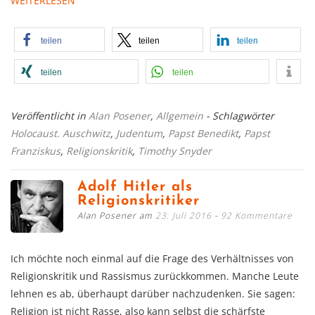
WEITERLESEN
teilen
teilen
teilen
teilen
teilen
Veröffentlicht in
Alan Posener
,
Allgemein
- Schlagwörter
Holocaust. Auschwitz
,
Judentum
,
Papst Benedikt
,
Papst
Franziskus
,
Religionskritik
,
Timothy Snyder
Adolf Hitler als
Religionskritiker
Alan Posener am
23. Juli 2016
92 Kommentare
Ich möchte noch einmal auf die Frage des Verhältnisses von
Religionskritik und Rassismus zurückkommen. Manche Leute
lehnen es ab, überhaupt darüber nachzudenken. Sie sagen:
Religion ist nicht Rasse, also kann selbst die schärfste