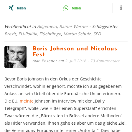
teilen
teilen
Veröffentlicht in
Allgemein
,
Rainer Werner
- Schlagwörter
Brexit
,
EU-Politik
,
Flüchtlinge
,
Martin Schulz
,
SPD
Boris Johnson und Nicolaus
Fest
Alan Posener am
2. Juli 2016
73 Kommentare
Bevor Boris Johnson in den Orkus der Geschichte
verschwindet, wohin er gehört, möchte ich aus gegebenem
Anlass an sein Urteil über die Europäische Union erinnern.
Die EU,
meinte
Johnson im Interview mit der „Daily
Telegraph“, wolle „wie Hitler einen Superstaat“ errichten.
Zwar würden die „Bürokraten in Brüssel andere Methoden“
als Hitler verwenden, ihnen gehe es aber um das gleiche Ziel,
die Vereinigung Europas unter einer „Autorität“. Dies habe