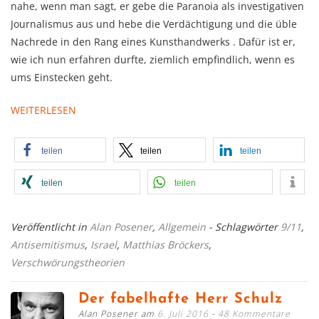
nahe, wenn man sagt, er gebe die Paranoia als investigativen
Journalismus aus und hebe die Verdächtigung und die üble
Nachrede in den Rang eines Kunsthandwerks . Dafür ist er,
wie ich nun erfahren durfte, ziemlich empfindlich, wenn es
ums Einstecken geht.
WEITERLESEN
teilen
teilen
teilen
teilen
teilen
Veröffentlicht in
Alan Posener
,
Allgemein
- Schlagwörter
9/11
,
Antisemitismus
,
Israel
,
Matthias Bröckers
,
Verschwörungstheorien
Der fabelhafte Herr Schulz
Alan Posener am
6. Juli 2016
48 Kommentare