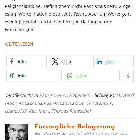
Religionskritik per Definitionem nicht Rassismus sein. Ginge
es um Worte, hätten diese Leute Recht. Aber um Worte geht
es mir jedenfalls nicht, sondern um Haltungen und
Einstellungen.
WEITERLESEN
teilen
teilen
teilen
teilen
teilen
Veröffentlicht in
Alan Posener
,
Allgemein
- Schlagwörter
Adolf
Hitler
,
Antisemitismus
,
Antizionismus
,
Christentum
,
Islamkritik
,
Karl Marx
,
Thomas Rietzschel
Fürsorgliche Belagerung
Alan Posener am
22. Juli 2016
9 Kommentare