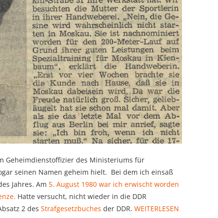
 Geheimdienstoffizier des Ministeriums für
sogar seinen Namen geheim hielt. Bei dem ich einsaß
des Jahres. Am
5. August 1980 war ich erwischt worden
enze.
Hatte versucht, nicht wieder in die DDR
Absatz 2 des
Strafgesetzbuches
der DDR.
WEITERLESEN