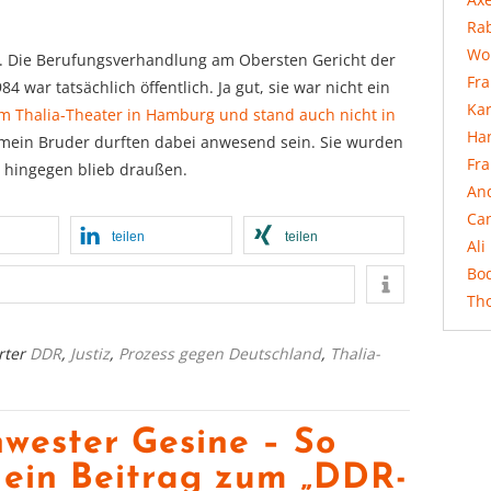
Rab
Wo
t. Die Berufungsverhandlung am Obersten Gericht der
Fr
war tatsächlich öffentlich. Ja gut, sie war nicht ein
Ka
 Thalia-Theater in Hamburg und stand auch nicht in
Ha
mein Bruder durften dabei anwesend sein. Sie wurden
Fr
h hingegen blieb draußen.
An
Ca
teilen
teilen
Ali
Bo
Th
rter
DDR
,
Justiz
,
Prozess gegen Deutschland
,
Thalia-
wester Gesine – So
 ein Beitrag zum „DDR-