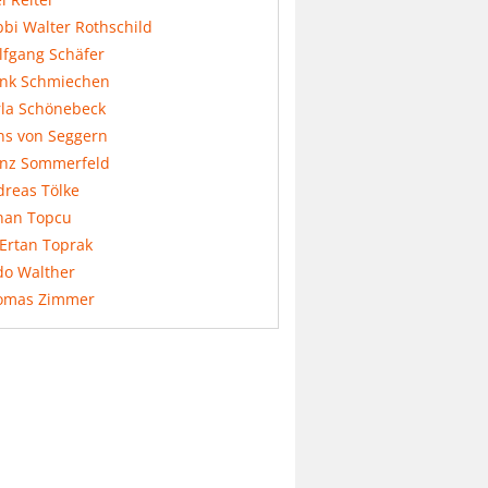
bi Walter Rothschild
lfgang Schäfer
ank Schmiechen
rla Schönebeck
ns von Seggern
anz Sommerfeld
dreas Tölke
nan Topcu
 Ertan Toprak
do Walther
omas Zimmer