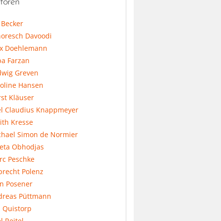
toren
l Becker
horesch Davoodi
x Doehlemann
ba Farzan
dwig Greven
koline Hansen
st Kläuser
el Claudius Knappmeyer
ith Kresse
chael Simon de Normier
feta Obhodjas
rc Peschke
precht Polenz
an Posener
dreas Püttmann
 Quistorp
l Reitel