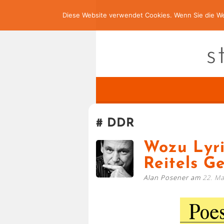
Diese Website verwendet Cookies. Wenn Sie die We
s
DDR
Wozu Lyri
Reitels G
Alan Posener am
22. Ma