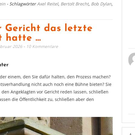
ein
- Schlagwörter
Axel Reitel
,
Bertolt Brecht
,
Bob Dylan
,
r Gericht das letzte
t hatte …
ebruar 2026
10 Kommentare
ater
er einem, den Sie dafür halten, den Prozess machen?
chtsverhandlung nicht auch noch eine Bühne bieten? Sie
 den Angeklagten vor Gericht reden lassen, schließen
lassen die Öffentlichkeit zu, schließen aber den