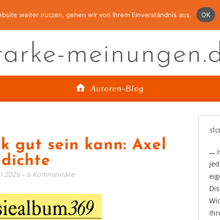
bsite weiter nutzen, gehen wir von Ihrem Einverständnis aus.
OK
tarke-meinungen.
Autoren-Blog
st
k gut sein kann: Axel
…
edichte
jed
i 2026
6 Kommentare
ei
Di
Wid
Ihr