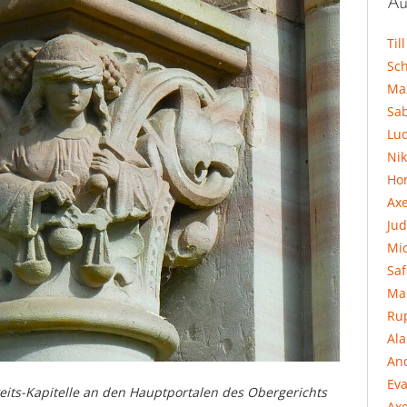
Au
Til
Sc
Ma
Sa
Lu
Ni
Hor
Ax
Jud
Mi
Sa
Ma
Ru
Al
An
Eva
rkeits-Kapitelle an den Hauptportalen des Obergerichts
Axe