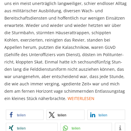
uns ein meist unerträglich langweiliger, schier endloser Alltag
aus militäri­scher Ausbildung, diversen Wach- und
Bereitschaftsdiensten und hoffentlich nur wenigen Einsät­zen
erwartete. Wie­der und wieder und wieder hetzten wir über
die Sturmbahn, stürmten Häuser­attrappen, schippten
Kohlen, exerzierten, reinigten das Revier, standen bei
Appellen herum, putz­ten die Kalaschnikow, waren GUvD
(Gehilfe des Unter­offi­ziers vom Dienst), dösten im Polit­unter­
richt, kloppten Skat. Einmal hatte ich sechsundfünfzig Stun­
den lang die Feld­dienst­uni­form nicht ausziehen können, das
war unangenehm, aber entscheidend war, dass jede Stunde,
die wie auch immer verging, »gediente Zeit« war und mich
dem am fernen Horizont vage schim­mern­­den Entlassungstag
ein kleines Stück näher­brachte.
WEITERLESEN
teilen
teilen
teilen
teilen
teilen