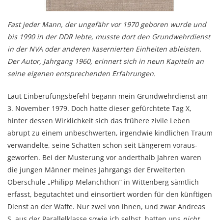
Fast jeder Mann, der ungefähr vor 1970 geboren wurde und
bis 1990 in der DDR lebte, musste dort den Grundwehrdienst
in der NVA oder anderen kasernierten Einheiten ableisten.
Der Autor, Jahrgang 1960, erinnert sich in neun Kapiteln an
seine eigenen entsprechenden Erfahrungen.
Laut Einberufungsbefehl begann mein Grundwehrdienst am
3. November 1979. Doch hatte die­ser gefürchtete Tag X,
hinter dessen Wirklichkeit sich das frühere zivile Leben
abrupt zu einem unbeschwerten, irgendwie kindlichen Traum
verwandelte, seine Schatten schon seit Längerem voraus­
geworfen. Bei der Musterung vor anderthalb Jahren waren
die jungen Männer meines Jahr­­gangs der Erweiterten
Oberschule „Philipp Melanchthon“ in Wittenberg sämtlich
erfasst, begut­achtet und einsortiert worden für den künftigen
Dienst an der Waffe. Nur zwei von ihnen, und zwar Andreas
S. aus der Parallelklasse sowie ich selbst, hatten uns
nicht