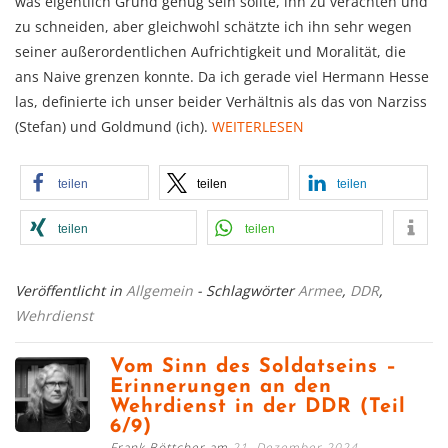
was eigentlich Grund genug sein sollte, ihn zu ver­ach­ten und
zu schnei­den, aber gleich­wohl schätzte ich ihn sehr wegen
seiner außerordentlichen Auf­rich­tig­keit und Mora­lität, die
ans Naive gren­zen konnte. Da ich gerade viel Hermann Hesse
las, defi­nierte ich unser beider Ver­hält­nis als das von Narziss
(Stefan) und Goldmund (ich).
WEITERLESEN
teilen
teilen
teilen
teilen
teilen
Veröffentlicht in
Allgemein
- Schlagwörter
Armee
,
DDR
,
Wehrdienst
Vom Sinn des Soldatseins –
Erinnerungen an den
Wehrdienst in der DDR (Teil
6/9)
Frank Böttcher am
21. Dezember 2024