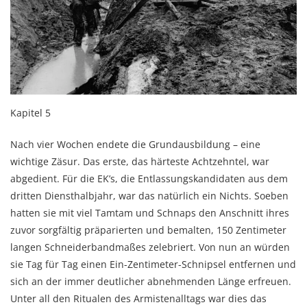
Kapitel 5
Nach vier Wochen endete die Grundausbildung – eine
wichtige Zäsur. Das erste, das härteste Acht­zehntel, war
abgedient. Für die EK’s, die Entlassungskandidaten aus dem
dritten Diensthalb­jahr, war das natürlich ein Nichts. Soeben
hatten sie mit viel Tamtam und Schnaps den An­schnitt ihres
zuvor sorgfältig präparierten und bemalten, 150 Zentimeter
langen Schneider­band­maßes zelebriert. Von nun an würden
sie Tag für Tag einen Ein-Zentimeter-Schnipsel entfernen und
sich an der immer deutlicher abnehmenden Länge erfreuen.
Unter all den Ritua­len des Armisten­alltags war dies das