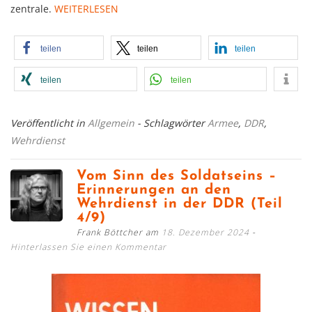
zentrale.
WEITERLESEN
teilen
teilen
teilen
teilen
teilen
Veröffentlicht in
Allgemein
- Schlagwörter
Armee
,
DDR
,
Wehrdienst
Vom Sinn des Soldatseins –
Erinnerungen an den
Wehrdienst in der DDR (Teil
4/9)
Frank Böttcher am
18. Dezember 2024
Hinterlassen Sie einen Kommentar