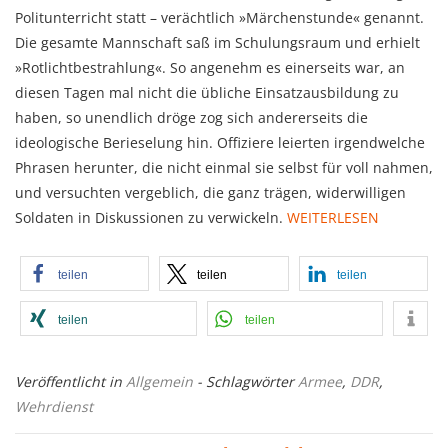
Politunterricht statt – ver­ächtlich »Märchenstunde« genannt.
Die gesamte Mannschaft saß im Schu­lungsraum und erhielt
»Rotlichtbestrahlung«. So angenehm es einerseits war, an
diesen Tagen mal nicht die übliche Ein­satzausbildung zu
haben, so unendlich dröge zog sich andererseits die
ideologische Beriese­lung hin. Offiziere leierten irgendwelche
Phrasen her­unter, die nicht einmal sie selbst für voll nahmen,
und versuchten vergeblich, die ganz trägen, wider­­willigen
Soldaten in Diskussionen zu ver­wickeln.
WEITERLESEN
teilen
teilen
teilen
teilen
teilen
Veröffentlicht in
Allgemein
- Schlagwörter
Armee
,
DDR
,
Wehrdienst