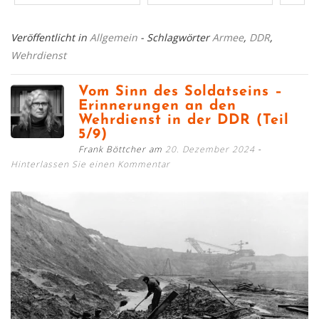
Veröffentlicht in
Allgemein
- Schlagwörter
Armee
,
DDR
,
Wehrdienst
Vom Sinn des Soldatseins –
Erinnerungen an den
Wehrdienst in der DDR (Teil
5/9)
Frank Böttcher am
20. Dezember 2024
Hinterlassen Sie einen Kommentar