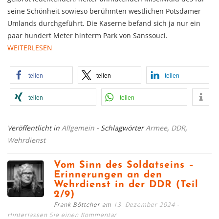
seine Schönheit sowieso berühmten west­lichen Potsdamer
Umlands durch­ge­führt. Die Kaserne befand sich ja nur ein
paar hundert Meter hin­term Park von Sanssouci.
WEITERLESEN
teilen
teilen
teilen
teilen
teilen
Veröffentlicht in
Allgemein
- Schlagwörter
Armee
,
DDR
,
Wehrdienst
Vom Sinn des Soldatseins –
Erinnerungen an den
Wehrdienst in der DDR (Teil
2/9)
Frank Böttcher am
13. Dezember 2024
Hinterlassen Sie einen Kommentar