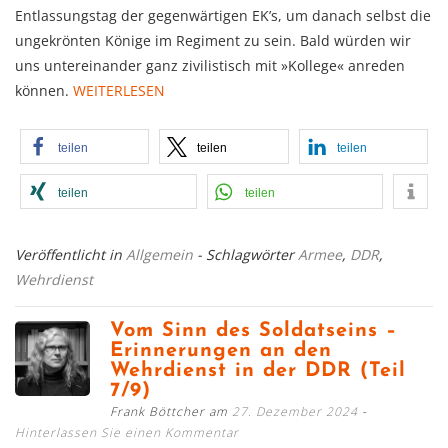
Entlassungstag der gegenwärtigen EK’s, um danach selbst die
un­ge­krön­ten Könige im Regiment zu sein. Bald würden wir
uns unter­ein­ander ganz zivili­stisch mit »Kollege« anreden
können.
WEITERLESEN
teilen
teilen
teilen
teilen
teilen
Veröffentlicht in
Allgemein
- Schlagwörter
Armee
,
DDR
,
Wehrdienst
Vom Sinn des Soldatseins –
Erinnerungen an den
Wehrdienst in der DDR (Teil
7/9)
Frank Böttcher am
27. Dezember 2024
Hinterlassen Sie einen Kommentar