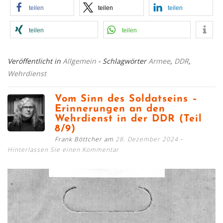
teilen
teilen
teilen
teilen
teilen
Veröffentlicht in
Allgemein
- Schlagwörter
Armee
,
DDR
,
Wehrdienst
Vom Sinn des Soldatseins –
Erinnerungen an den
Wehrdienst in der DDR (Teil
8/9)
Frank Böttcher am
28. Dezember 2024
Hinterlassen Sie einen Kommentar