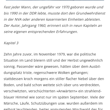
Fast jeder Mann, der ungefähr vor 1970 geboren wurde und
bis 1990 in der DDR lebte, musste dort den Grundwehrdienst
in der NVA oder anderen kasernierten Einheiten ableisten.
Der Autor, Jahrgang 1960, erinnert sich in neun Kapiteln an
seine eigenen entsprechenden Erfahrungen.
Kapitel 3
Zehn Jahre zuvor, im November 1979, war die politische
Situation im Land bleiern still und der Herbst ungewöhnlich
sonnig. Passender wäre gewesen, hät­ten über dem Ausbil­
dungs­platz triste, regenschwere Wolken gehangen;
stattdessen kroch mor­gens ein stiller flacher Nebel über den
Boden, und bald schon weitete sich über uns ver­dreck­ten,
verschwitzten, verschüch­ter­ten »Anwärtern« ein strah­lend­
blauer Himmel wie sonst nur im späten September. Viele der
Mär­sche, Läufe, Schutz­übungen usw. wurden außer­dem im
gelb­rot leuch­tenden, heiter anmutenden Misch­wald des für