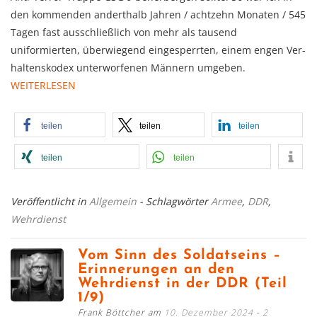
den kommenden anderthalb Jahren / achtzehn Monaten / 545
Tagen fast ausschließ­lich von mehr als ­tausend
uniformierten, überwiegend ein­gesperrten, einem engen Ver­
hal­tens­kodex unter­worfenen Männern umgeben.
WEITERLESEN
teilen
teilen
teilen
teilen
teilen
Veröffentlicht in
Allgemein
- Schlagwörter
Armee
,
DDR
,
Wehrdienst
Vom Sinn des Soldatseins –
Erinnerungen an den
Wehrdienst in der DDR (Teil
1/9)
Frank Böttcher am
10. Dezember 2024
2