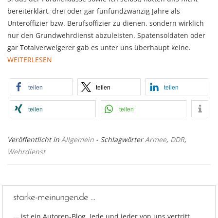
bereiterklärt, drei oder gar fünfundzwanzig Jahre als
Unteroffizier bzw. Berufsoffizier zu dienen, sondern wirklich
nur den Grundwehrdienst abzuleisten. Spatensoldaten oder
gar Totalverweigerer gab es unter uns überhaupt keine.
WEITERLESEN
teilen
teilen
teilen
teilen
teilen
Veröffentlicht in
Allgemein
- Schlagwörter
Armee
,
DDR
,
Wehrdienst
starke-meinungen.de …
…
ist ein Autoren-Blog. Jede und jeder von uns vertritt