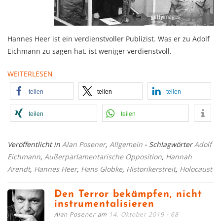
Hannes Heer ist ein verdienstvoller Publizist. Was er zu Adolf
Eichmann zu sagen hat, ist weniger verdienstvoll.
WEITERLESEN
teilen
teilen
teilen
teilen
teilen
Veröffentlicht in
Alan Posener
,
Allgemein
- Schlagwörter
Adolf
Eichmann
,
Außerparlamentarische Opposition
,
Hannah
Arendt
,
Hannes Heer
,
Hans Globke
,
Historikerstreit
,
Holocaust
Den Terror bekämpfen, nicht
instrumentalisieren
Alan Posener am
14. Oktober 2019
68