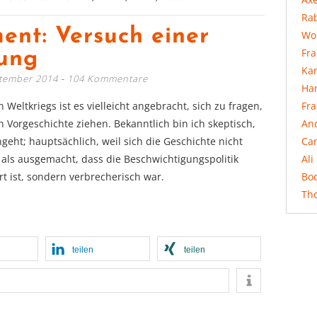
Rab
nt: Versuch einer
Wo
Fr
tung
Ka
ptember 2014
104 Kommentare
Ha
Fr
Weltkriegs ist es vielleicht angebracht, sich zu fragen,
An
n Vorgeschichte ziehen. Bekanntlich bin ich skeptisch,
Ca
eht; hauptsächlich, weil sich die Geschichte nicht
Ali
l als ausgemacht, dass die Beschwichtigungspolitik
Bo
rt ist, sondern verbrecherisch war.
Th
teilen
teilen