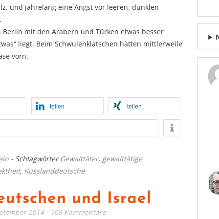
lz, und jahrelang eine Angst vor leeren, dunklen
.
 in Berlin mit den Arabern und Türken etwas besser
was“ liegt. Beim Schwulenklatschen hätten mittlerweile
ase vorn.
teilen
teilen
ein
- Schlagwörter
Gewalttäter
,
gewalttätige
ektheit
,
Russlanddeutsche
eutschen und Israel
eptember 2014
108 Kommentare