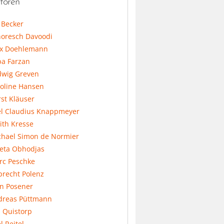
toren
l Becker
horesch Davoodi
x Doehlemann
ba Farzan
dwig Greven
koline Hansen
st Kläuser
el Claudius Knappmeyer
ith Kresse
chael Simon de Normier
feta Obhodjas
rc Peschke
precht Polenz
an Posener
dreas Püttmann
 Quistorp
l Reitel