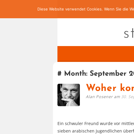
Diese Website verwendet Cookies. Wenn Sie die We
s
Month:
September 2
Woher ko
Alan Posener am
30. S
Ein schwuler Freund wurde vor mittle
sieben arabischen Jugendlichen über