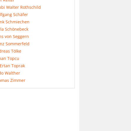
bi Walter Rothschild
lfgang Schäfer
ank Schmiechen
rla Schönebeck
ns von Seggern
anz Sommerfeld
dreas Tölke
nan Topcu
 Ertan Toprak
do Walther
omas Zimmer