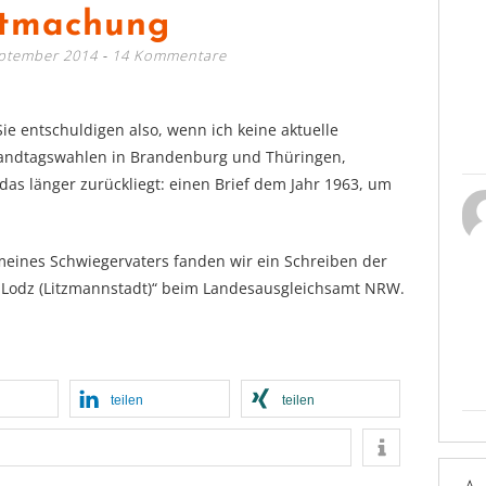
tmachung
eptember 2014
14 Kommentare
 Sie entschuldigen also, wenn ich keine aktuelle
 Landtagswahlen in Brandenburg und Thüringen,
as länger zurückliegt: einen Brief dem Jahr 1963, um
eines Schwiegervaters fanden wir ein Schreiben der
h Lodz (Litzmannstadt)“ beim Landesausgleichsamt NRW.
teilen
teilen