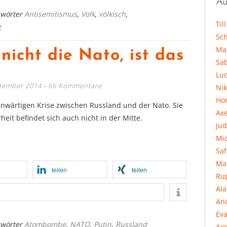
Au
gwörter
Antisemitismus
,
Volk
,
völkisch
,
Til
g
Sc
Ma
nicht die Nato, ist das
Sa
Lu
ptember 2014
66 Kommentare
Ni
Hor
genwärtigen Krise zwischen Russland und der Nato. Sie
Ax
eit befindet sich auch nicht in der Mitte.
Jud
Mi
Sa
Ma
teilen
teilen
Ru
Al
An
Eva
gwörter
Atombombe
,
NATO
,
Putin
,
Russland
Axe