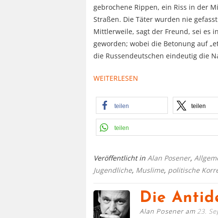
gebrochene Rippen, ein Riss in der Mi
Straßen. Die Täter wurden nie gefasst
Mittlerweile, sagt der Freund, sei es
geworden; wobei die Betonung auf „et
die Russendeutschen eindeutig die N
WEITERLESEN
teilen
teilen
teilen
Veröffentlicht in
Alan Posener
,
Allgem
Jugendliche
,
Muslime
,
politische Korr
Die Antid
Alan Posener am
23. S