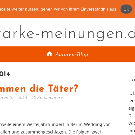
bsite weiter nutzen, gehen wir von Ihrem Einverständnis aus.
OK
tarke-meinungen.
Autoren-Blog
014
st
mmen die Täter?
…
eptember 2014
60 Kommentare
jed
ei
Di
Wid
rweile einem Vierteljahrhundert in Berlin-Wedding von
Ihr
fallen und zusammengeschlagen. Die Folgen: zwei