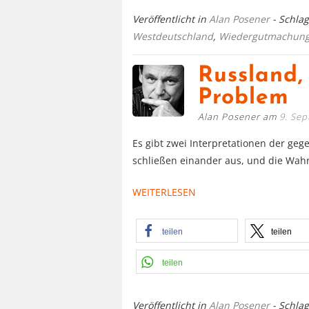
Veröffentlicht in
Alan Posener
- Schla
Westdeutschland
,
Wiedergutmachun
Russland, 
Problem
Alan Posener am
9. Se
Es gibt zwei Interpretationen der ge
schließen einander aus, und die Wahrh
WEITERLESEN
teilen
teilen
teilen
Veröffentlicht in
Alan Posener
- Schla