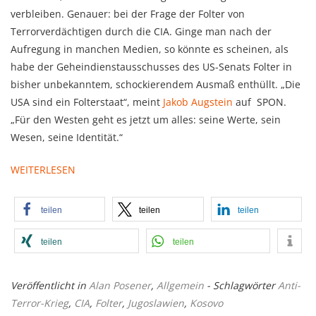
verbleiben. Genauer: bei der Frage der Folter von
Terrorverdächtigen durch die CIA. Ginge man nach der
Aufregung in manchen Medien, so könnte es scheinen, als
habe der Geheindienstausschusses des US-Senats Folter in
bisher unbekanntem, schockierendem Ausmaß enthüllt. „Die
USA sind ein Folterstaat“, meint
Jakob Augstein
auf SPON.
„Für den Westen geht es jetzt um alles: seine Werte, sein
Wesen, seine Identität.“
WEITERLESEN
teilen
teilen
teilen
teilen
teilen
Veröffentlicht in
Alan Posener
,
Allgemein
- Schlagwörter
Anti-
Terror-Krieg
,
CIA
,
Folter
,
Jugoslawien
,
Kosovo