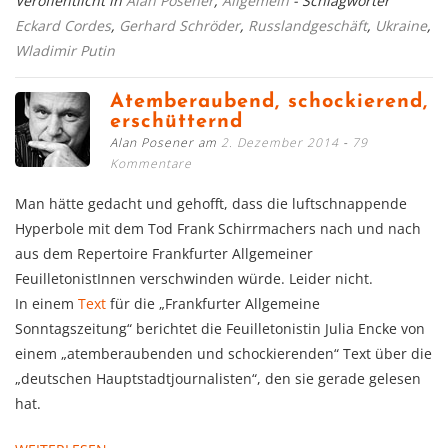
Veröffentlicht in
Alan Posener
,
Allgemein
- Schlagwörter
Eckard Cordes
,
Gerhard Schröder
,
Russlandgeschäft
,
Ukraine
,
Wladimir Putin
Atemberaubend, schockierend,
erschütternd
Alan Posener am
2. Dezember 2014
79
Kommentare
Man hätte gedacht und gehofft, dass die luftschnappende
Hyperbole mit dem Tod Frank Schirrmachers nach und nach
aus dem Repertoire Frankfurter Allgemeiner
FeuilletonistInnen verschwinden würde. Leider nicht.
In einem
Text
für die „Frankfurter Allgemeine
Sonntagszeitung“ berichtet die Feuilletonistin Julia Encke von
einem „atemberaubenden und schockierenden“ Text über die
„deutschen Hauptstadtjournalisten“, den sie gerade gelesen
hat.