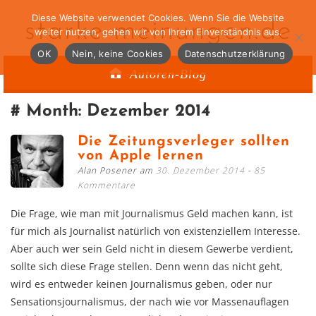
Diese Website verwendet Cookies. Wenn Sie die Website
starke-meinungen.de
weiter nutzen, gehen wir von Ihrem Einverständnis aus.
OK
Nein, keine Cookies
Datenschutzerklärung
Autoren-Blog
Month:
Dezember 2014
Die Zeitungsverleger sollten
von Apple lernen
Alan Posener am
30. Dezember 2014
85
Kommentare
Die Frage, wie man mit Journalismus Geld machen kann, ist
für mich als Journalist natürlich von existenziellem Interesse.
Aber auch wer sein Geld nicht in diesem Gewerbe verdient,
sollte sich diese Frage stellen. Denn wenn das nicht geht,
wird es entweder keinen Journalismus geben, oder nur
Sensationsjournalismus, der nach wie vor Massenauflagen