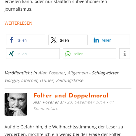
erzielen kann, oder nur staatlich subventionierten
Journalismus.
WEITERLESEN
teilen
teilen
teilen
teilen
teilen
Veröffentlicht in
Alan Posener
,
Allgemein
- Schlagwörter
Google
,
Internet
,
iTunes
,
Zeitungskrise
Folter und Doppelmoral
Alan Posener am
23. Dezember 2014
41
Kommentare
Auf die Gefahr hin, die Weihnachtsstimmung der Leser zu
verderben, möchte ich ein wenig bei der Frage der Folter