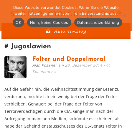
Diese Website verwendet Cookies. Wenn Sie die Website
starke-meinungen.de
weiter nutzen, gehen wir von Ihrem Einverständnis aus.
OK
Nein, keine Cookies
Datenschutzerklärung
Autoren-Blog
Jugoslawien
Folter und Doppelmoral
Alan Posener am
23. Dezember 2014
41
Kommentare
Auf die Gefahr hin, die Weihnachtsstimmung der Leser zu
verderben, möchte ich ein wenig bei der Frage der Folter
verbleiben. Genauer: bei der Frage der Folter von
Terrorverdächtigen durch die CIA. Ginge man nach der
Aufregung in manchen Medien, so könnte es scheinen, als
habe der Geheindienstausschusses des US-Senats Folter in