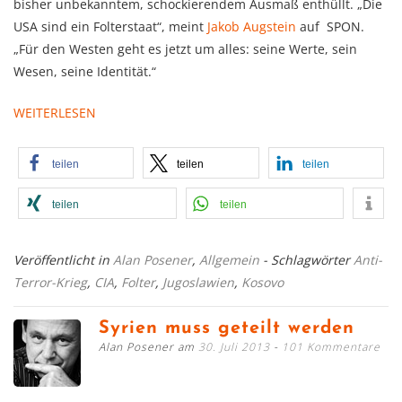
bisher unbekanntem, schockierendem Ausmaß enthüllt. „Die
USA sind ein Folterstaat“, meint
Jakob Augstein
auf SPON.
„Für den Westen geht es jetzt um alles: seine Werte, sein
Wesen, seine Identität.“
WEITERLESEN
teilen
teilen
teilen
teilen
teilen
Veröffentlicht in
Alan Posener
,
Allgemein
- Schlagwörter
Anti-
Terror-Krieg
,
CIA
,
Folter
,
Jugoslawien
,
Kosovo
Syrien muss geteilt werden
Alan Posener am
30. Juli 2013
101 Kommentare