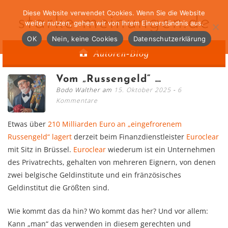
Diese Website verwendet Cookies. Wenn Sie die Website
starke-meinungen.de
weiter nutzen, gehen wir von Ihrem Einverständnis aus.
OK
Nein, keine Cookies
Datenschutzerklärung
Autoren-Blog
Vom „Russengeld“ …
Bodo Walther am
15. Oktober 2025
6
Kommentare
Etwas über
210 Milliarden Euro an „eingefrorenem
Russengeld“ lagert
derzeit beim Finanzdienstleister
Euroclear
mit Sitz in Brüssel.
Euroclear
wiederum ist ein Unternehmen
des Privatrechts, gehalten von mehreren Eignern, von denen
zwei belgische Geldinstitute und ein fränzösisches
Geldinstitut die Größten sind.
Wie kommt das da hin? Wo kommt das her? Und vor allem:
Kann „man“ das verwenden in diesem gerechten und