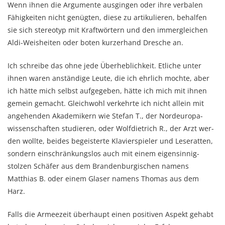
Wenn ihnen die Argumente aus­gin­gen oder ihre verba­len
Fähig­keiten nicht genügten, diese zu artikulieren, behalfen
sie sich stereo­typ mit Kraft­wörtern und den immergleichen
Aldi-Weisheiten oder boten kurzerhand Dresche an.
Ich schreibe das ohne jede Überheblichkeit. Etliche unter
ihnen waren an­ständige Leute, die ich ehr­lich mochte, aber
ich hätte mich selbst auf­gege­ben, hätte ich mich mit ihnen
gemein ge­macht. Gleichwohl verkehrte ich nicht allein mit
angehenden Akademi­kern wie Stefan T., der Nordeuropa­
wissenschaften studieren, oder Wolf­diet­rich R., der Arzt wer­
den wollte, beides begei­sterte Klavierspieler und Leseratten,
son­dern ein­schrän­kungs­los auch mit einem eigensinnig-
stolzen Schäfer aus dem Brandenburgischen namens
Matthias B. oder einem Glaser namens Thomas aus dem
Harz.
Falls die Armee­zeit überhaupt einen posi­ti­ven Aspekt gehabt