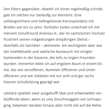
Den Eltern gegenüber, obwohl ich ihnen regelmäßig schrieb,
gab ich solches nur beiläufig zur Kenntnis. Eine
umfangreichere und tiefergehende Korrespondenz mit
Briefen von bis zu zehn, fünfzehn Seiten unterhielt ich mit
meinem Schulfreund Andreas H., der im sächsi­schen Oschatz
frustriert seinen not­gedrun­gen dreijährigen Dienst –
ebenfalls als Sani­täter – ableistete. Am wich­tig­sten aber war
der intellektuelle und seelische Austausch mit einigen
Kameraden in der Kaserne, die teils zu engen Freunden
wurden. Immerhin lebte ich auf engstem Raum in einem Kli­
ma, das von versoffenen, dummen Offizieren und Unter­
offizie­ren und von Sol­daten mit nur acht und gar sechs
Klassen Schul­bildung geprägt war.
Letztere spielten zwar aus­gebufft Skat und entwickelten ver­
blüf­fende Ideen, wenn es ums Ein­schmuggeln von Schnaps
ging, be­kamen dar­über hinaus aber nicht viel auf die Reihe.