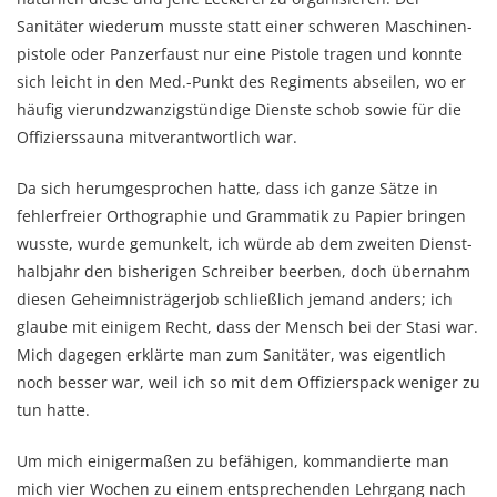
Sanitäter wiederum musste statt einer schweren Maschinen­
pistole oder Panzerfaust nur eine Pistole tragen und konnte
sich leicht in den Med.-Punkt des Regi­ments abseilen, wo er
häufig vierundzwanzigstündige Dienste schob sowie für die
Offiziers­sauna mit­ver­antwortlich war.
Da sich herumgesprochen hatte, dass ich ganze Sätze in
fehler­freier Orthogra­phie und Grammatik zu Papier bringen
wusste, wurde gemunkelt, ich würde ab dem zwei­ten Dienst­
halb­jahr den bisherigen Schreiber beerben, doch übernahm
diesen Geheim­nis­trägerjob schließlich jemand anders; ich
glaube mit einigem Recht, dass der Mensch bei der Stasi war.
Mich dagegen erklärte man zum Sanitäter, was eigentlich
noch besser war, weil ich so mit dem Offi­ziers­­­pack weniger zu
tun hatte.
Um mich einigermaßen zu befähigen, kom­man­dierte man
mich vier Wochen zu einem entsprechenden Lehrgang nach