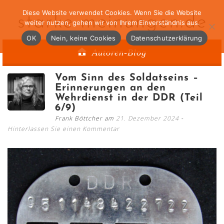
Diese Website verwendet Cookies. Wenn Sie die Website
starke-meinungen.de
weiter nutzen, gehen wir von Ihrem Einverständnis aus.
OK
Nein, keine Cookies
Datenschutzerklärung
Autoren-Blog
Vom Sinn des Soldatseins –
Erinnerungen an den
Wehrdienst in der DDR (Teil
6/9)
Frank Böttcher am
21. Dezember 2024
Hinterlassen Sie einen Kommentar