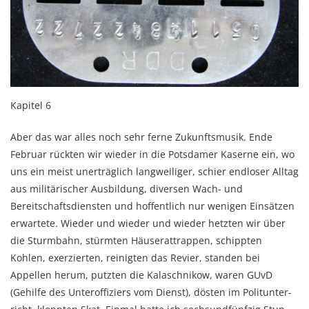
Kapitel 6
Aber das war alles noch sehr ferne Zukunftsmusik. Ende
Februar rückten wir wieder in die Pots­damer Kaserne ein, wo
uns ein meist unerträglich langweiliger, schier endloser Alltag
aus militäri­scher Ausbildung, diversen Wach- und
Bereitschaftsdiensten und hoffentlich nur wenigen Einsät­zen
erwartete. Wie­der und wieder und wieder hetzten wir über
die Sturmbahn, stürmten Häuser­attrappen, schippten
Kohlen, exerzierten, reinigten das Revier, standen bei
Appellen herum, putz­ten die Kalaschnikow, waren GUvD
(Gehilfe des Unter­offi­ziers vom Dienst), dösten im Polit­unter­