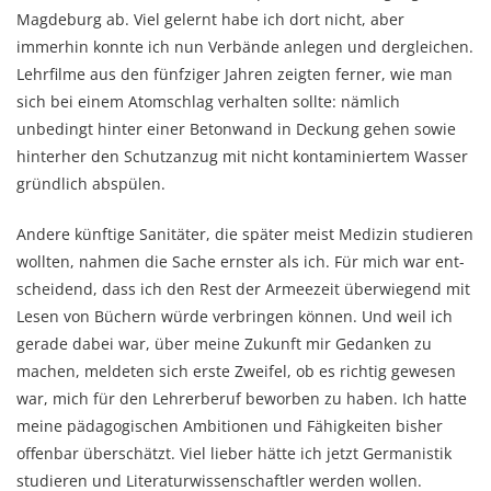
Magdeburg ab. Viel gelernt habe ich dort nicht, aber
immerhin konnte ich nun Ver­bände anlegen und der­glei­chen.
Lehr­filme aus den fünfziger Jahren zeigten ferner, wie man
sich bei einem Atomschlag ver­halten sollte: nämlich
unbedingt hinter einer Betonwand in Deckung gehen sowie
hinterher den Schutz­anzug mit nicht kontaminiertem Wasser
gründlich abspülen.
Andere künftige Sanitäter, die später meist Medizin studie­ren
wollten, nahmen die Sache ernster als ich. Für mich war ent­
schei­­dend, dass ich den Rest der Armeezeit überwiegend mit
Lesen von Büchern würde ver­brin­gen kön­nen. Und weil ich
gerade dabei war, über meine Zukunft mir Gedanken zu
machen, mel­de­ten sich erste Zweifel, ob es richtig gewesen
war, mich für den Leh­rer­beruf beworben zu haben. Ich hatte
meine pädagogi­schen Ambitionen und Fähigkeiten bisher
offenbar überschätzt. Viel lieber hätte ich jetzt Germa­nistik
studieren und Literaturwissen­schaft­ler werden wollen.