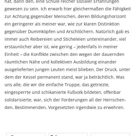
hat, dann den, eine Schule reicher sozia­ler Er­fah­run­gen
gewesen zu sein. Ich erwarb hier gleichermaßen die Fähigkeit
zur Achtung gegenüber Men­schen, deren Bildungs­horizont
ein gerin­gerer als meiner war, wie zur klaren Distink­tion
gegen­über Dumm­köp­fen und Arsch­löchern. Natürlich gab es
immer auch Reibereien und Sticheleien unter­einander, viel
er­staun­licher aber ist, wie gering – jedenfalls in meiner
Einheit – die Konflikte zwischen den wegen der dauernden
räumlichen Nähe und kollektiven Ausbildung ein­ander
ausgelieferten jun­gen Leuten meist blieben. Der Druck, unter
dem der Kessel permanent stand, war ja beträcht­lich. Was
uns alle, die wir die einfache Truppe, das getriezte,
eingesperrte und schikanierte Fußvolk bildeten, offenbar
solida­risierte, war, sich der Forderungen all der Herr­schen­
den, Bestim­men­den, Vorge­setz­ten irgend­wie zu erwehren.