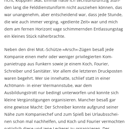
richt, kloppten Skat. Einmal hatte ich sechsundfünfzig Stun­
den lang die Feld­dienst­uni­form nicht ausziehen können, das
war unangenehm, aber entscheidend war, dass jede Stunde,
die wie auch immer verging, »gediente Zeit« war und mich
dem am fernen Horizont vage schim­mern­­den Entlassungstag
ein kleines Stück näher­brachte.
Neben den drei Mot.-Schütze-»Arsch«-Zügen besaß jede
Kompanie einen mehr oder weni­ger privilegierten Kom­
panietrupp aus Funkern sowie je einem Koch, Fourier,
Schreiber und Sanitäter. Vor allem die letzteren Druckposten
waren begehrt. Wer sie innehatte, schlief statt in einer
Achtmann- in einer Viermannstube, war dem
Ausbildungstrott nur bedingt unterworfen und konnte sich
kleine Vergünstigungen organisieren. Mancher besaß gar
eine ge­wisse Macht: Der Schreiber konnte aufgrund seiner
Nähe zum Kompaniechef und zum Spieß bei Urlaubs­schei­­
nen schon mal nachhelfen, und Koch und Fourier vermochten
natürlich diese und jene Leckerei zu organisieren. Der