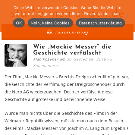
Diese Website verwendet Cookies. Wenn Sie die Website
starke-meinungen.de
weiter nutzen, gehen wir von Ihrem Einverständnis aus.
OK
Nein, keine Cookies
Datenschutzerklärung
Autoren-Blog
Wie „Mackie Messer“ die
Geschichte verfälscht
Alan Posener am
30. September 2018
9
Kommentare
Der Film „Mackie Messer – Brechts Dreigroschenfilm“ gibt vor,
die Geschichte der Verfilmung der Dreigroschenoper durch
die Nero AG wiederzugeben. Doch er verfälscht diese
Geschichte auf groteske und bezeichnende Weise.
Würde man nichts über die Geschichte des Films in der
Weimarer Republik wissen, müsste man nach dem Besuch
des Films „Mackie Messer“ von Joachim A. Lang zum Ergebnis