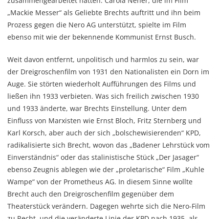
zusammengearbeitet hatten. Carola Neher, die im Film
„Mackie Messer“ als Geliebte Brechts auftritt und ihn beim
Prozess gegen die Nero AG unterstützt, spielte im Film
ebenso mit wie der bekennende Kommunist Ernst Busch.
Weit davon entfernt, unpolitisch und harmlos zu sein, war
der Dreigroschenfilm von 1931 den Nationalisten ein Dorn im
Auge. Sie störten wiederholt Aufführungen des Films und
ließen ihn 1933 verbieten. Was sich freilich zwischen 1930
und 1933 änderte, war Brechts Einstellung. Unter dem
Einfluss von Marxisten wie Ernst Bloch, Fritz Sternberg und
Karl Korsch, aber auch der sich „bolschewisierenden“ KPD,
radikalisierte sich Brecht, wovon das „Badener Lehrstück vom
Einverständnis“ oder das stalinistische Stück „Der Jasager“
ebenso Zeugnis ablegen wie der „proletarische“ Film „Kuhle
Wampe“ von der Prometheus AG. In diesem Sinne wollte
Brecht auch den Dreigroschenfilm gegenüber dem
Theaterstück verändern. Dagegen wehrte sich die Nero-Film
zu Recht, und die veränderte Linie der KPD nach 1935, als