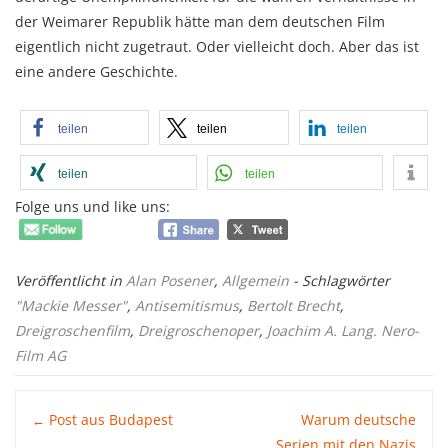
der Weimarer Republik hätte man dem deutschen Film
eigentlich nicht zugetraut. Oder vielleicht doch. Aber das ist
eine andere Geschichte.
teilen
teilen
teilen
teilen
teilen
Folge uns und like uns:
Veröffentlicht in
Alan Posener
,
Allgemein
- Schlagwörter
"Mackie Messer"
,
Antisemitismus
,
Bertolt Brecht
,
Dreigroschenfilm
,
Dreigroschenoper
,
Joachim A. Lang. Nero-
Film AG
Post
Post aus Budapest
Warum deutsche
←
Serien mit den Nazis