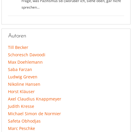
Frage, was Pazifismus sei (worüber ich, siehe oben, gar nicht
sprechen…
Autoren
Till Becker
Schoresch Davoodi
Max Doehlemann
Saba Farzan
Ludwig Greven
Nikoline Hansen
Horst Kläuser
Axel Claudius Knappmeyer
Judith Kresse
Michael Simon de Normier
Safeta Obhodjas
Marc Peschke