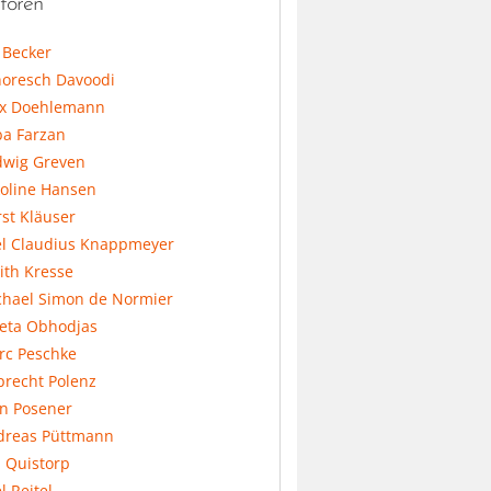
toren
l Becker
horesch Davoodi
x Doehlemann
ba Farzan
dwig Greven
koline Hansen
st Kläuser
el Claudius Knappmeyer
ith Kresse
chael Simon de Normier
feta Obhodjas
rc Peschke
precht Polenz
an Posener
dreas Püttmann
 Quistorp
l Reitel