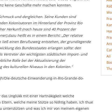
inz keine Geschäfte mehr machen konnten.
Rab
Wo
 Schmuck und dergleichen. Seine Kunden sind
Fr
nden Kolonisatoren im Hinterland der Provinz Rio
Ka
her Herkunft (noch heute sind 40 Prozent der
Ha
er).dazu heißt es in einem Bericht: „Der relative
Fr
n ließ einen Berufszweig entstehen, der grundlegende
An
wicklung des Bundesstaates erlangen sollte: den
Ca
s Vertreter der wichtigsten städtischen Import- und
Ali
bliche Rolle bei der Aktualisierung der
Bo
des kulturellen Niveaus in den Kolonien.“
Th
19jh/Die-deutsche-Einwanderung-in-Rio-Grande-do-
ir das Unglükk mit einer Hartnäkigkeit welche
 Eltern, welche meine Stütze so Nöhtig haben, ich thue
u unterstützen und was ich mir von meinem eigenen