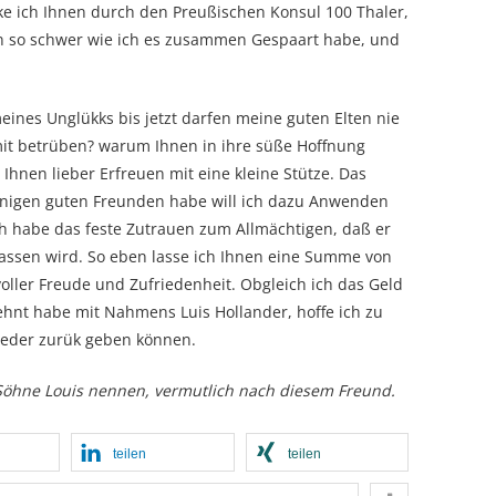
e ich Ihnen durch den Preußischen Konsul 100 Thaler,
n so schwer wie ich es zusammen Gespaart habe, und
meines Unglükks bis jetzt darfen meine guten Elten nie
mit betrüben? warum Ihnen in ihre süße Hoffnung
 Ihnen lieber Erfreuen mit eine kleine Stütze. Das
einigen guten Freunden habe will ich dazu Anwenden
Ich habe das feste Zutrauen zum Allmächtigen, daß er
assen wird. So eben lasse ich Ihnen eine Summe von
oller Freude und Zufriedenheit. Obgleich ich das Geld
hnt habe mit Nahmens Luis Hollander, hoffe ich zu
wieder zurük geben können.
 Söhne Louis nennen, vermutlich nach diesem Freund.
teilen
teilen