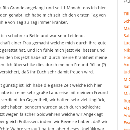
Au
ch Rio Grande angelangt und seit 1 Monaht das ich hier
Til
den gehabt. Ich habe mich seit ich den ersten Tag von
Sc
fühle von Tag zu Tag immer kränker.
Ma
Sa
e ich schohn zu Bette und war sehr Leidend.
Lu
schaft einer Frau gemacht welche mich durch ihre gute
Ni
 gerettet hat, und ich fühle mich jetzt viel besser und
Hor
en den bis jetzt habe ich durch meine Krankheit meine
Ax
n. Ich überschike dies durch meinen Freund Röllar (?)
Jud
 versichert, daß Ihr Euch sehr damit freuen wird.
Mi
 günstig ist, ich habe die ganze Zeit welche ich hier
Sa
habe ich eine sehr große Landreise mit meinem Freund
Ma
 verdient, im Gegentheil, wir hatten sehr viel Unglück,
Ru
emacht haben, sondern wurden auch durch schlechte
Al
tzt wegen falscher Goldwahren welche wir Angeklagt
An
er gleich Entlassen, indem wir Beweise haben, daß wir
Eva
chte Wahre verkauft hatten, aber dieses Unglükk war
Axe