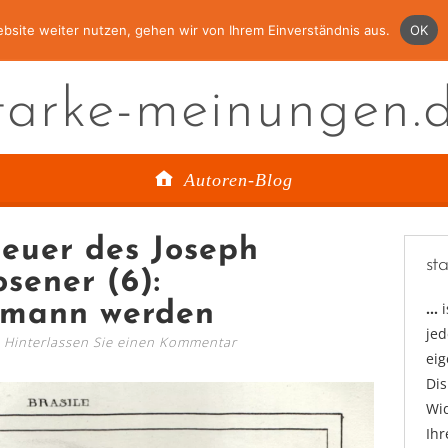
bsite weiter nutzen, gehen wir von Ihrem Einverständnis aus.
OK
tarke-meinungen.
Autoren-Blog
euer des Joseph
st
sener (6):
smann werden
…
jed
Hinterlassen Sie einen Kommentar
ei
Di
Wid
Ihr