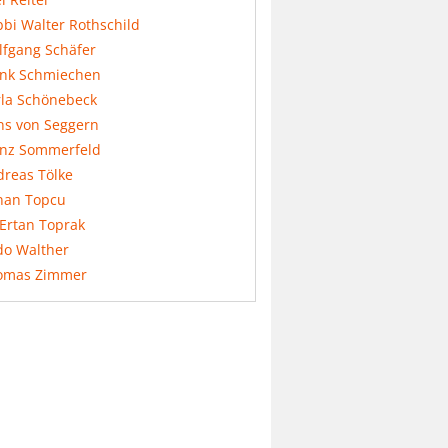
bi Walter Rothschild
lfgang Schäfer
ank Schmiechen
rla Schönebeck
ns von Seggern
anz Sommerfeld
dreas Tölke
nan Topcu
 Ertan Toprak
do Walther
omas Zimmer