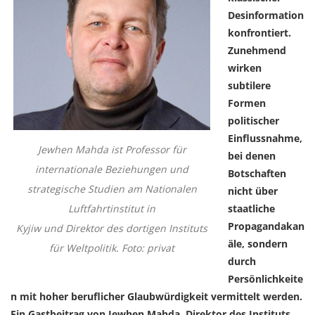
Desinformation
konfrontiert.
Zunehmend
wirken
subtilere
Formen
politischer
Einflussnahme,
Jewhen Mahda ist Professor für
bei denen
internationale Beziehungen und
Botschaften
strategische Studien am Nationalen
nicht über
Luftfahrtinstitut in
staatliche
Propagandakan
Kyjiw und Direktor des dortigen Instituts
äle, sondern
für Weltpolitik. Foto: privat
durch
Persönlichkeite
n mit hoher beruflicher Glaubwürdigkeit vermittelt werden.
Ein Gastbeitrag von Jewhen Mahda, Direktor des Instituts