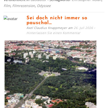
Film
,
Filmrezension
,
Odyssee
Sei doch nicht immer so
pauschal…
Axel Claudius Knappmeyer am
26. Juli 2026
Hinterlassen Sie einen Kommentar