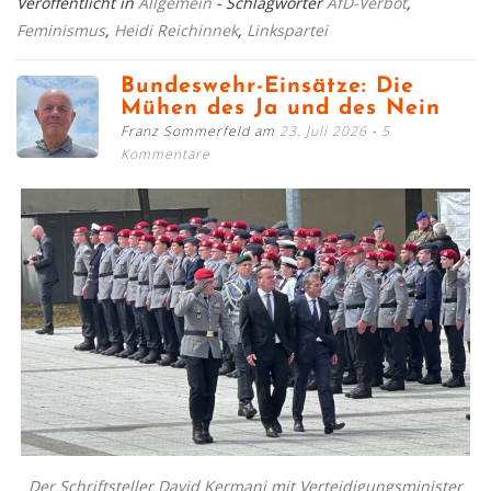
Veröffentlicht in
Allgemein
- Schlagwörter
AfD-Verbot
,
Feminismus
,
Heidi Reichinnek
,
Linkspartei
Bundeswehr-Einsätze: Die
Mühen des Ja und des Nein
Franz Sommerfeld am
23. Juli 2026
5
Kommentare
Der Schriftsteller David Kermani mit Verteidigungsminister