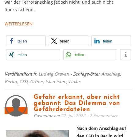
war der Terroranschlag jedoch nicht, und auch nicht
überraschend.
WEITERLESEN
teilen
teilen
teilen
teilen
teilen
Veröffentlicht in
Ludwig Greven
- Schlagwörter
Anschlag
,
Berlin
,
CSD
,
Grüne
,
Islamisten
,
Linke
Gefahr erkannt, aber nicht
gebannt: Das Dilemma von
Gefährderdateien
Gastautor am
27. Juli 2026
2 Kommentare
Nach dem Anschlag auf
den CSD in Berlin wird