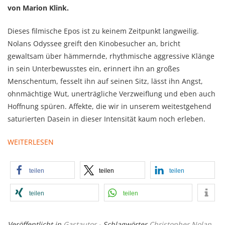
von Marion Klink.
Dieses filmische Epos ist zu keinem Zeitpunkt langweilig.
Nolans Odyssee greift den Kinobesucher an, bricht
gewaltsam über hämmernde, rhythmische aggressive Klänge
in sein Unterbewusstes ein, erinnert ihn an großes
Menschentum, fesselt ihn auf seinen Sitz, lässt ihn Angst,
ohnmächtige Wut, unerträgliche Verzweiflung und eben auch
Hoffnung spüren. Affekte, die wir in unserem weitestgehend
saturierten Dasein in dieser Intensität kaum noch erleben.
WEITERLESEN
teilen
teilen
teilen
teilen
teilen
Veröffentlicht in
Gastautor
- Schlagwörter
Christopher Nolan
,