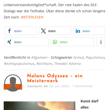
Linkenvorstandsmitglied*schaft. Der rote Faden des DLF-
Dialogs war die Teilhabe. Über diese denke ich schon längere
Zeit nach.
WEITERLESEN
teilen
teilen
teilen
teilen
teilen
Veröffentlicht in
Allgemein
- Schlagwörter
Armut
,
Populismus
,
Rechtspopulismus
,
Reichtum
,
Theodor Adorno
Nolans Odyssee – ein
Meisterwerk
Gastautor am
26. Juli 2026
1 Kommentar
Kunst darf
alles: