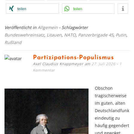
teilen
teilen
Veröffentlicht in
Allgemein
- Schlagwörter
Bundeswehreinsatz
,
Litauen
,
NATO
,
Panzerbrigade 45
,
Putin
,
Rußland
Partizipations-Populismus
Axel Claudius Knappmeyer am
27. Juli 2026
1
Kommentar
Obschon
tragischerweise
im guten, alten
Deutschlandfunk
eindeutig zu
häufig gegendert
und gewoket