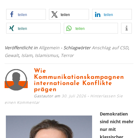
teilen
teilen
teilen
teilen
teilen
Veröffentlicht in
Allgemein
- Schlagwörter
Anschlag auf CSD
,
Gewalt
,
Islam
,
Islamismus
,
Terror
Wie
Kommunikationskampagnen
internationale Konflikte
prägen
Gastautor am
30. Juli 2026
Hinterlassen Sie
einen Kommentar
Demokratien
sind nicht mehr
nur mit
klassischer