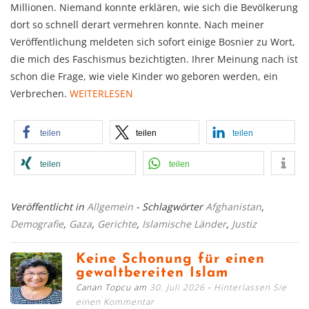
Millionen. Niemand konnte erklären, wie sich die Bevölkerung
dort so schnell derart vermehren konnte. Nach meiner
Veröffentlichung meldeten sich sofort einige Bosnier zu Wort,
die mich des Faschismus bezichtigten. Ihrer Meinung nach ist
schon die Frage, wie viele Kinder wo geboren werden, ein
Verbrechen.
WEITERLESEN
teilen
teilen
teilen
teilen
teilen
Veröffentlicht in
Allgemein
- Schlagwörter
Afghanistan
,
Demografie
,
Gaza
,
Gerichte
,
Islamische Länder
,
Justiz
Keine Schonung für einen
gewaltbereiten Islam
Canan Topcu am
30. Juli 2026
Hinterlassen Sie
einen Kommentar