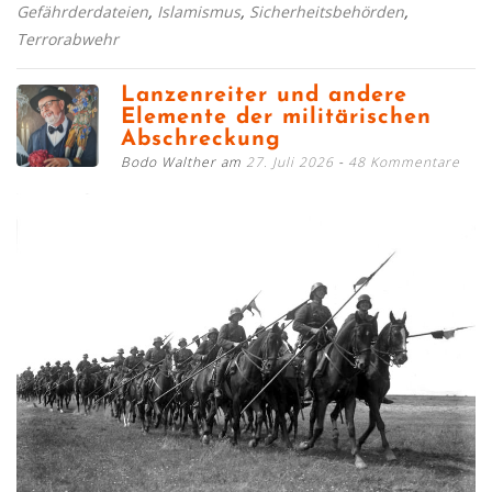
Gefährderdateien
,
Islamismus
,
Sicherheitsbehörden
,
Terrorabwehr
Lanzenreiter und andere
Elemente der militärischen
Abschreckung
Bodo Walther am
27. Juli 2026
48 Kommentare