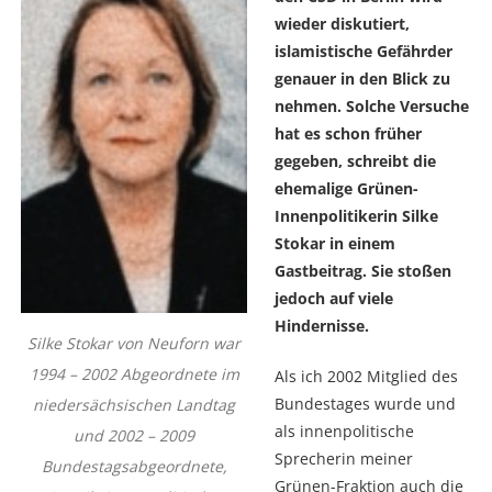
wieder diskutiert,
islamistische Gefährder
genauer in den Blick zu
nehmen. Solche Versuche
hat es schon früher
gegeben, schreibt die
ehemalige Grünen-
Innenpolitikerin Silke
Stokar in einem
Gastbeitrag. Sie stoßen
jedoch auf viele
Hindernisse.
Silke Stokar von Neuforn war
1994 – 2002 Abgeordnete im
Als ich 2002 Mitglied des
Bundestages wurde und
niedersächsischen Landtag
als innenpolitische
und 2002 – 2009
Sprecherin meiner
Bundestagsabgeordnete,
Grünen-Fraktion auch die