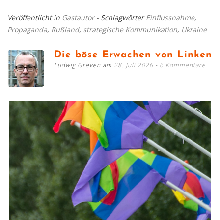
Veröffentlicht in
Gastautor
- Schlagwörter
Einflussnahme
,
Propaganda
,
Rußland
,
strategische Kommunikation
,
Ukraine
Die böse Erwachen von Linken
Ludwig Greven am
28. Juli 2026
6 Kommentare