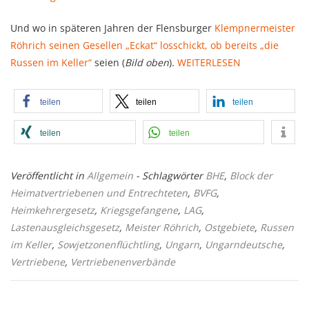
Und wo in späteren Jahren der Flensburger
Klempnermeister
Röhrich seinen Gesellen „Eckat“ losschickt, ob bereits „die
Russen im Keller“
seien (
Bild oben
).
WEITERLESEN
teilen
teilen
teilen
teilen
teilen
Veröffentlicht in
Allgemein
- Schlagwörter
BHE
,
Block der
Heimatvertriebenen und Entrechteten
,
BVFG
,
Heimkehrergesetz
,
Kriegsgefangene
,
LAG
,
Lastenausgleichsgesetz
,
Meister Röhrich
,
Ostgebiete
,
Russen
im Keller
,
Sowjetzonenflüchtling
,
Ungarn
,
Ungarndeutsche
,
Vertriebene
,
Vertriebenenverbände