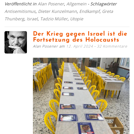
Veröffentlicht in
Alan Posener
,
Allgemein
- Schlagwörter
Antisemitismus
,
Dieter Kunzelmann
,
Endkampf
,
Greta
Thunberg
,
Israel
,
Tadzio Müller
,
Utopie
Der Krieg gegen Israel ist die
Fortsetzung des Holocausts
Alan Posener am
12. April 2024
32 Kommentare