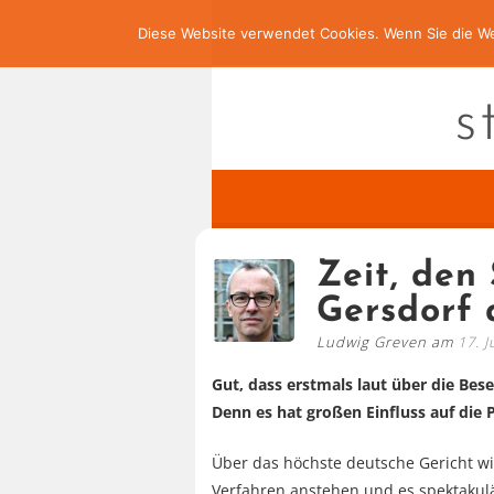
Diese Website verwendet Cookies. Wenn Sie die We
s
Zeit, den 
Gersdorf 
Ludwig Greven am
17. J
Gut, dass erstmals laut über die Bes
Denn es hat großen Einfluss auf die P
Über das höchste deutsche Gericht wi
Verfahren anstehen und es spektakulä