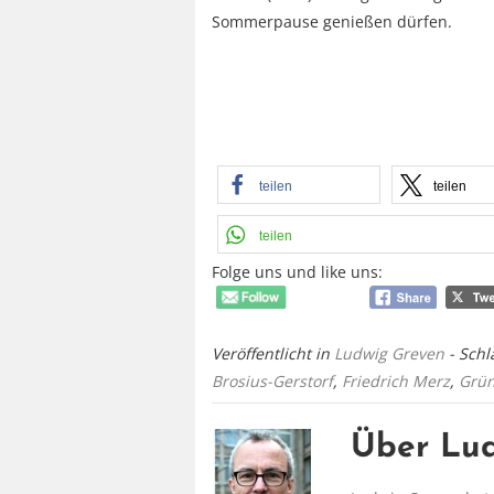
Sommerpause genießen dürfen.
teilen
teilen
teilen
Folge uns und like uns:
Veröffentlicht in
Ludwig Greven
- Sch
Brosius-Gerstorf
,
Friedrich Merz
,
Grü
Über Lu