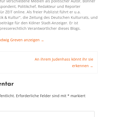
für verschiedene Medien als politischer Autor, Bonner
spondent, Politikchef, Redakteur und Reporter
ür ZEIT online. Als freier Publizist führt er u.a.
itik & Kultur", die Zeitung des Deutschen Kulturrats, und
iträge für den Kölner Stadt-Anzeiger. Er ist
presserechtlich Verantwortlicher dieses Blogs.
Ludwig Greven anzeigen
→
An ihrem Judenhass könnt ihr sie
erkennen
→
entar
entlicht.
Erforderliche Felder sind mit
*
markiert