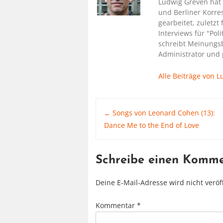
Ludwig Greven hat 
und Berliner Korre
gearbeitet, zuletzt f
Interviews für "Pol
schreibt Meinungsbe
Administrator und 
Alle Beiträge von 
Post
Songs von Leonard Cohen (13):
←
Dance Me to the End of Love
navigation
Schreibe einen Komm
Deine E-Mail-Adresse wird nicht veröff
Kommentar
*