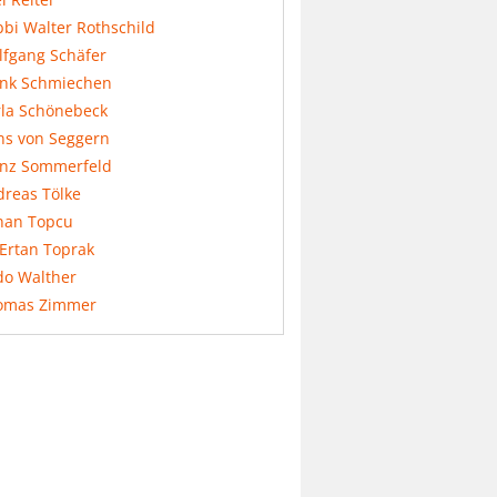
bi Walter Rothschild
lfgang Schäfer
ank Schmiechen
rla Schönebeck
ns von Seggern
anz Sommerfeld
dreas Tölke
nan Topcu
 Ertan Toprak
do Walther
omas Zimmer