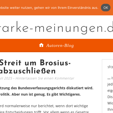
bsite weiter nutzen, gehen wir von Ihrem Einverständnis aus.
OK
tarke-meinungen.
Autoren-Blog
Streit um Brosius-
st
abzuschließen
…
uli 2025
Hinterlassen Sie einen Kommentar
jed
etzung des Bundesverfassungsgerichts diskutiert wird.
ei
olitik. Aber nun ist genug. Es gibt Wichtigeres.
Di
Wid
rd normalerweise nur berichtet, wenn dort wichtige
Ihr
re Entscheidungen trifft. Vor allem wenn es Gesetze