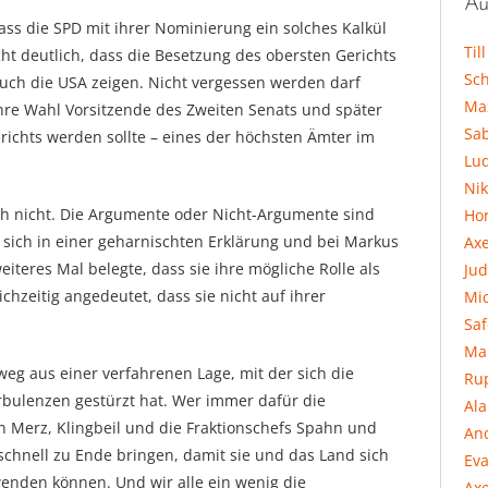
Au
ass die SPD mit ihrer Nominierung ein solches Kalkül
Til
cht deutlich, dass die Besetzung des obersten Gerichts
Sc
auch die USA zeigen. Nicht vergessen werden darf
Ma
ihre Wahl Vorsitzende des Zweiten Senats und später
Sa
ichts werden sollte – eines der höchsten Ämter im
Lu
Ni
och nicht. Die Argumente oder Nicht-Argumente sind
Hor
 sich in einer geharnischten Erklärung und bei Markus
Ax
iteres Mal belegte, dass sie ihre mögliche Rolle als
Jud
ichzeitig angedeutet, dass sie nicht auf ihrer
Mi
Sa
Ma
weg aus einer verfahrenen Lage, mit der sich die
Ru
urbulenzen gestürzt hat. Wer immer dafür die
Al
en Merz, Klingbeil und die Fraktionschefs Spahn und
An
schnell zu Ende bringen, damit sie und das Land sich
Eva
enden können. Und wir alle ein wenig die
Axe