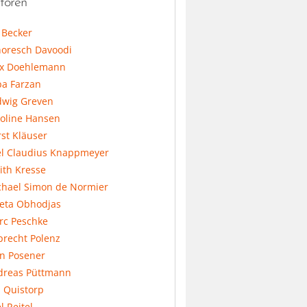
toren
l Becker
horesch Davoodi
x Doehlemann
ba Farzan
dwig Greven
koline Hansen
st Kläuser
el Claudius Knappmeyer
ith Kresse
chael Simon de Normier
feta Obhodjas
rc Peschke
precht Polenz
an Posener
dreas Püttmann
 Quistorp
l Reitel