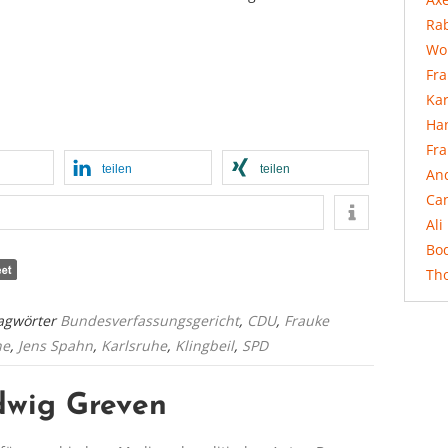
Rab
Wo
Fr
Ka
Ha
Fr
teilen
teilen
An
Ca
Ali
Bo
Th
lagwörter
Bundesverfassungsgericht
,
CDU
,
Frauke
ne
,
Jens Spahn
,
Karlsruhe
,
Klingbeil
,
SPD
dwig Greven