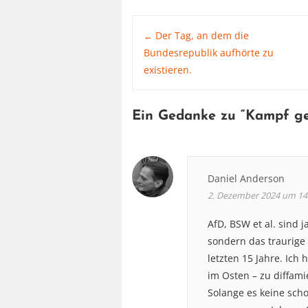
Post
Der Tag, an dem die
←
Bundesrepublik aufhörte zu
existieren.
navigation
Ein Gedanke zu “
Kampf ge
Daniel Anderson
2. Dezember 2024 um 14
AfD, BSW et al. sind 
sondern das traurige 
letzten 15 Jahre. Ich
im Osten – zu diffami
Solange es keine sch