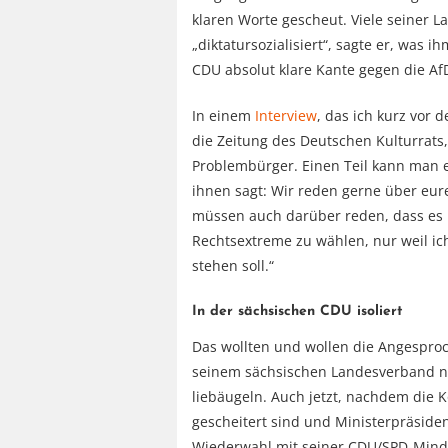
klaren Worte gescheut. Viele seiner 
„diktatursozialisiert“, sagte er, was i
CDU absolut klare Kante gegen die Af
In einem
Interview
, das ich kurz vor 
die Zeitung des Deutschen Kulturrats, 
Problembürger. Einen Teil kann man 
ihnen sagt: Wir reden gerne über eur
müssen auch darüber reden, dass es n
Rechtsextreme zu wählen, nur weil i
stehen soll.“
In der sächsischen CDU isoliert
Das wollten und wollen die Angespro
seinem sächsischen Landesverband ni
liebäugeln. Auch jetzt, nachdem die 
gescheitert sind und Ministerpräside
Wiederwahl mit seiner CDU/SPD-Minder