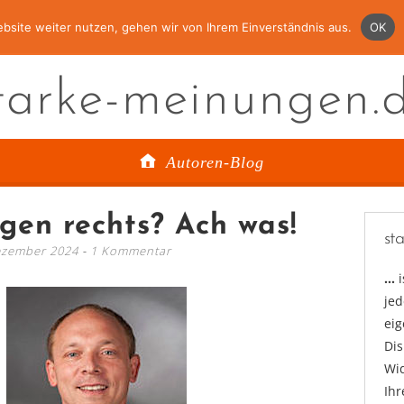
bsite weiter nutzen, gehen wir von Ihrem Einverständnis aus.
OK
tarke-meinungen.
Autoren-Blog
en rechts? Ach was!
st
ezember 2024
1 Kommentar
…
jed
ei
Di
Wid
Ihr