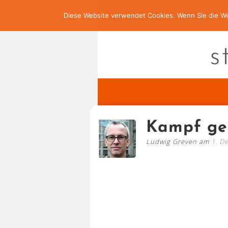
Diese Website verwendet Cookies. Wenn Sie die We
s
Kampf geg
Ludwig Greven am
1. D