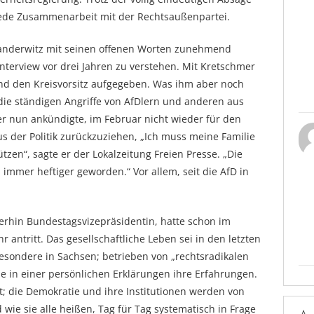
 jede Zusammenarbeit mit der Rechtsaußenpartei.
Wanderwitz mit seinen offenen Worten zunehmend
Interview vor drei Jahren zu verstehen. Mit Kretschmer
nd den Kreisvorsitz aufgegeben. Was ihm aber noch
die ständigen Angriffe von AfDlern und anderen aus
r nun ankündigte, im Februar nicht wieder für den
s der Politik zurückzuziehen, „Ich muss meine Familie
tzen“, sagte er der Lokalzeitung Freien Presse. „Die
 immer heftiger geworden.“ Vor allem, seit die AfD in
rhin Bundestagsvizepräsidentin, hatte schon im
 antritt. Das gesellschaftliche Leben sei in den letzten
esondere in Sachsen; betrieben von „rechtsradikalen
ie in einer persönlichen Erklärungen ihre Erfahrungen.
zt; die Demokratie und ihre Institutionen werden von
 wie sie alle heißen, Tag für Tag systematisch in Frage