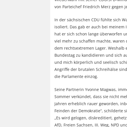
von Parteichef Friedrich Merz gegen
In der sächsischen CDU fühlte sich 
isoliert. Das gab er auch bei meinem 
hat er sich schon lange überworfen u
viel mehr zu schaffen machte, waren 
dem rechtsextremen Lager. Weshalb e
Bundestag zu kandidieren und sich au
und mich körperlich und seelisch schü
Angriffe der brutalen Schreihälse sind
die Parlamente einzog.
Seine Partnerin Yvonne Magwas, imme
Sommer verkündet, dass sie nicht mehr
Jahren erheblich rauer geworden, inb
Feinden der Demokratie“, schilderte s
„Es wird gelogen, diskreditiert, gehet
AfD, Freien Sachsen, III. Weg, NPD und