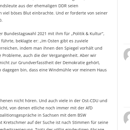
Landsleute aus der ehemaligen DDR seien
hm viel böses Blut einbrachte. Und er forderte von seiner
D.
der Bundestagswahl 2021 mit ihm für „Politik & Kultur“,
führte, beklagte er: „Im Osten gibt es zuviele
erreichen, indem man ihnen den Spiegel vorhält und
e Probleme, auch die der Vergangenheit. Aber wir
icht zur Grundverfasstheit der Demokratie gehört,
ch dagegen bin, dass eine Windmühle vor meinem Haus
chenen nicht hören. Und auch viele in der Ost-CDU und
cht, von denen etliche noch immer mit der AfD
Koalitionsgespräche in Sachsen mit dem BSW
nt Kretschmer auf der Suche ist nach Stimmen für seine
heitsregierung. Trotz der völlig eindeutigen Absage