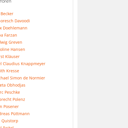
toren
l Becker
horesch Davoodi
x Doehlemann
ba Farzan
dwig Greven
koline Hansen
st Kläuser
el Claudius Knappmeyer
ith Kresse
chael Simon de Normier
feta Obhodjas
rc Peschke
precht Polenz
an Posener
dreas Püttmann
 Quistorp
l Reitel