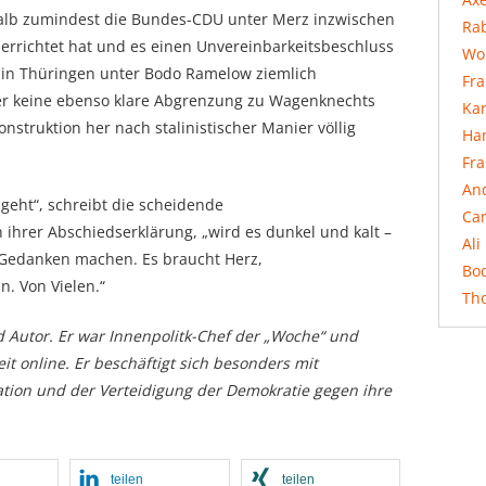
shalb zumindest die Bundes-CDU unter Merz inzwischen
Rab
errichtet hat und es einen Unvereinbarkeitsbeschluss
Wo
a in Thüringen unter Bodo Ramelow ziemlich
Fr
ber keine ebenso klare Abgrenzung zu Wagenknechts
Ka
onstruktion her nach stalinistischer Manier völlig
Ha
Fr
An
eht“, schreibt die scheidende
Ca
ihrer Abschiedserklärung, „wird es dunkel und kalt –
Ali
 Gedanken machen. Es braucht Herz,
Bo
. Von Vielen.“
Th
nd Autor. Er war Innenpolitk-Chef der „Woche“ und
eit online. Er beschäftigt sich besonders mit
gration und der Verteidigung der Demokratie gegen ihre
teilen
teilen