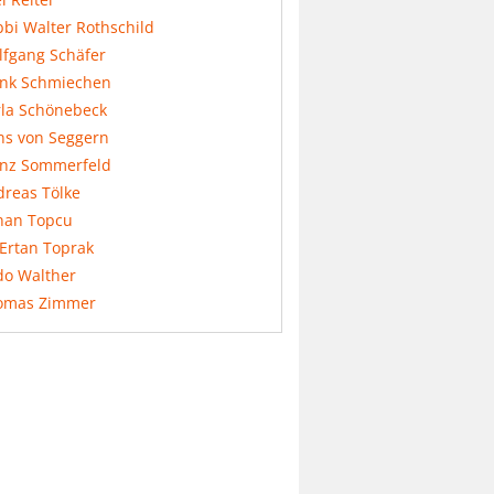
bi Walter Rothschild
lfgang Schäfer
ank Schmiechen
rla Schönebeck
ns von Seggern
anz Sommerfeld
dreas Tölke
nan Topcu
 Ertan Toprak
do Walther
omas Zimmer