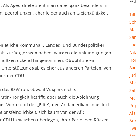
Au
en. Als Ageordnete steht man dabei ganz besonders im
en, Bedrohungen, aber leider auch an Gleichgültigkeit
Til
Sc
Ma
Sa
Lu
hon etliche Kommunal-, Landes- und Bundespolitiker
Ni
echts zurückgezogen haben, wurden die Ankündigungen
Hor
hultzerzuckend hingenommen. Obwohl sie ein
Ax
d Unterstützung gab es eher aus anderen Parteien, von
Jud
aus der CDU.
Mi
an das BSW ran, obwohl Wagenknechts
Sa
Putin-Hörigkeit betrifft, aber auch die Ablehnung
Ma
her Werte und der „Elite“, den Antiamerikanismus incl.
Ru
tionsfeindlichkeit, sich kaum von der AfD
Al
r CDU inzwischen überlegen, ihrer Partei den Rücken
An
Eva
Axe