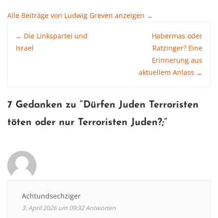
Alle Beiträge von Ludwig Greven anzeigen
→
Post
Die Linkspartei und
Habermas oder
←
Israel
Ratzinger? Eine
Erinnerung aus
navigation
aktuellem Anlass
→
7 Gedanken zu “
Dürfen Juden Terroristen
töten oder nur Terroristen Juden?
;”
Achtundsechziger
3. April 2026 um 09:32
Antworten