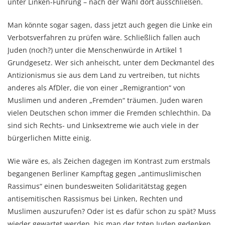
unter Linken-Führung – nach der Wahl dort ausschließen.
Man könnte sogar sagen, dass jetzt auch gegen die Linke ein
Verbotsverfahren zu prüfen wäre. Schließlich fallen auch
Juden (noch?) unter die Menschenwürde in Artikel 1
Grundgesetz. Wer sich anheischt, unter dem Deckmantel des
Antizionismus sie aus dem Land zu vertreiben, tut nichts
anderes als AfDler, die von einer „Remigrantion“ von
Muslimen und anderen „Fremden“ träumen. Juden waren
vielen Deutschen schon immer die Fremden schlechthin. Da
sind sich Rechts- und Linksextreme wie auch viele in der
bürgerlichen Mitte einig.
Wie wäre es, als Zeichen dagegen im Kontrast zum erstmals
begangenen Berliner Kampftag gegen „antimuslimischen
Rassimus“ einen bundesweiten Solidaritätstag gegen
antisemitischen Rassismus bei Linken, Rechten und
Muslimen auszurufen? Oder ist es dafür schon zu spät? Muss
wieder gewartet werden, bis man der toten Juden gedenken