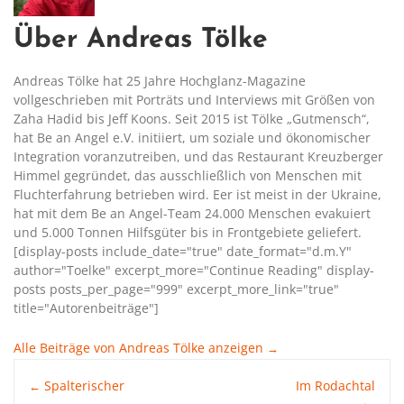
Über Andreas Tölke
Andreas Tölke hat 25 Jahre Hochglanz-Magazine
vollgeschrieben mit Porträts und Interviews mit Größen von
Zaha Hadid bis Jeff Koons. Seit 2015 ist Tölke „Gutmensch“,
hat Be an Angel e.V. initiiert, um soziale und ökonomischer
Integration voranzutreiben, und das Restaurant Kreuzberger
Himmel gegründet, das ausschließlich von Menschen mit
Fluchterfahrung betrieben wird. Eer ist meist in der Ukraine,
hat mit dem Be an Angel-Team 24.000 Menschen evakuiert
und 5.000 Tonnen Hilfsgüter bis in Frontgebiete geliefert.
[display-posts include_date="true" date_format="d.m.Y"
author="Toelke" excerpt_more="Continue Reading" display-
posts posts_per_page="999" excerpt_more_link="true"
title="Autorenbeiträge"]
Alle Beiträge von Andreas Tölke anzeigen
→
Post
Spalterischer
Im Rodachtal
←